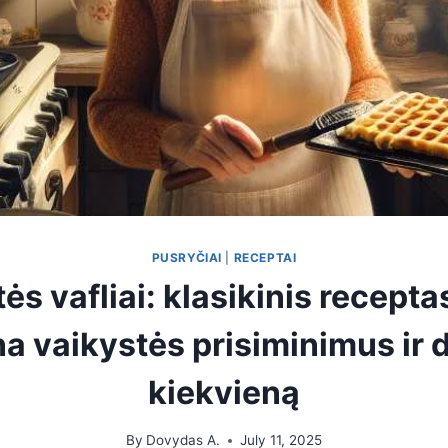
PUSRYČIAI
|
RECEPTAI
ės vafliai: klasikinis receptas
a vaikystės prisiminimus ir 
kiekvieną
By
Dovydas A.
July 11, 2025