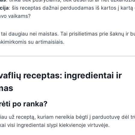
cija
: šis receptas dažnai perduodamas iš kartos į kartą – 
avo vaikams?
 tai daugiau nei maistas. Tai prisilietimas prie šaknų ir b
akimirkomis su artimaisiais.
aflių receptas: ingredientai ir
mas
rėti po ranka?
au už receptą, kuriam nereikia bėgti į parduotuvę dėl 
ai visi ingredientai slypi kiekvienoje virtuvėje.