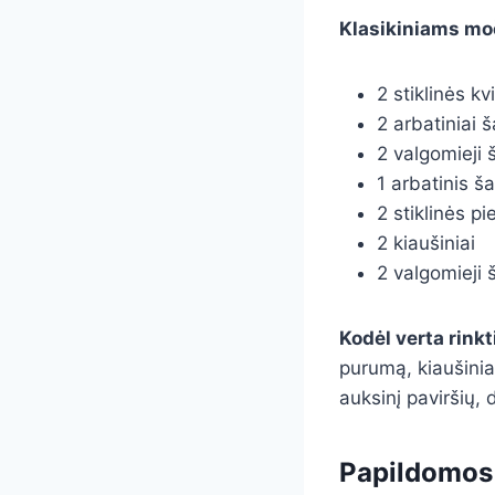
Klasikiniams moč
2 stiklinės kv
2 arbatiniai š
2 valgomieji 
1 arbatinis š
2 stiklinės pi
2 kiaušiniai
2 valgomieji š
Kodėl verta rink
purumą, kiaušiniai
auksinį paviršių, 
Papildomos 