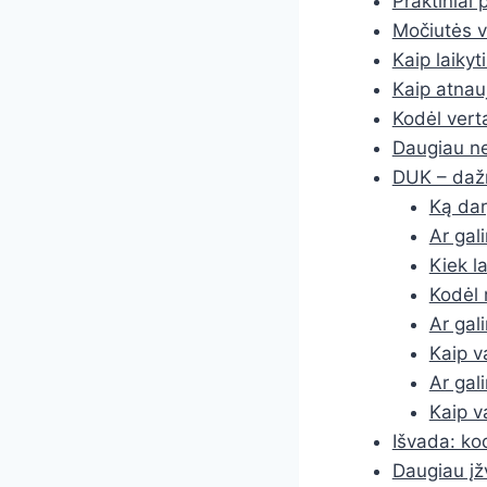
Praktiniai 
Močiutės va
Kaip laikyt
Kaip atnauj
Kodėl verta
Daugiau ne
DUK – dažn
Ką dary
Ar gal
Kiek la
Kodėl 
Ar gal
Kaip v
Ar gal
Kaip v
Išvada: kod
Daugiau įž