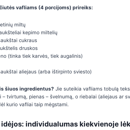
iutės vafliams (4 porcijoms) prireiks:
ietinių miltų
aukšteliai kepimo miltelių
šaukštai cukraus
aukštelis druskos
eno (tinka tiek karvės, tiek augalinis)
aukštai aliejaus (arba ištirpinto sviesto)
tis šiuos ingredientus?
Jie suteikia vafliams tobulą tekst
 – tvirtumą, pienas – švelnumą, o riebalai (aliejaus ar sv
dėl kurio vafliai taip mėgstami.
idėjos: individualumas kiekvienoje lėk