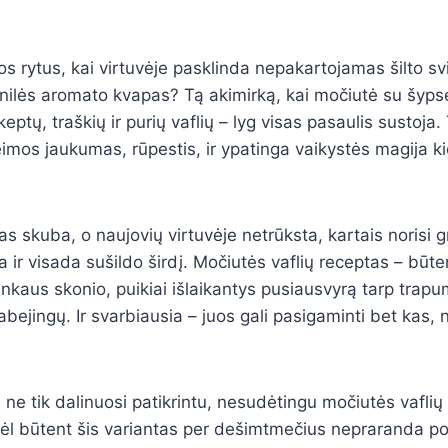
os rytus, kai virtuvėje pasklinda nepakartojamas šilto svi
vanilės aromato kvapas? Tą akimirką, kai močiutė su šyps
škeptų, traškių ir purių vaflių – lyg visas pasaulis sustoja
šeimos jaukumas, rūpestis, ir ypatinga vaikystės magija 
as skuba, o naujovių virtuvėje netrūksta, kartais norisi gr
 ir visada sušildo širdį. Močiutės vaflių receptas – būten
unkaus skonio, puikiai išlaikantys pusiausvyrą tarp trap
s abejingų. Ir svarbiausia – juos gali pasigaminti bet kas, n
ne tik dalinuosi patikrintu, nesudėtingu močiutės vaflių 
ėl būtent šis variantas per dešimtmečius nepraranda po