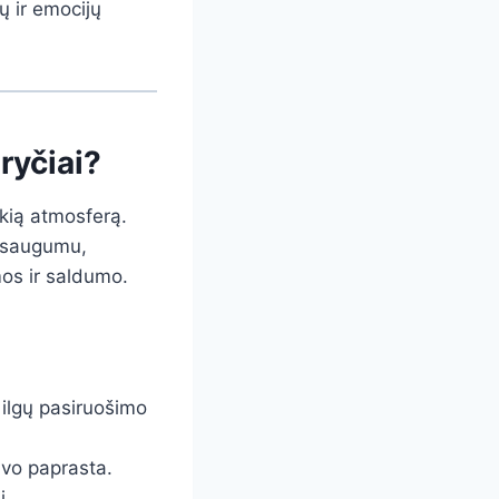
ių ir emocijų
ryčiai?
ukią atmosferą.
s saugumu,
mos ir saldumo.
r ilgų pasiruošimo
uvo paprasta.
i.