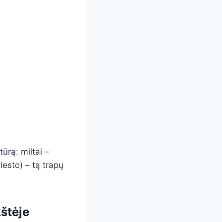
ūrą: miltai –
iesto) – tą trapų
štėje