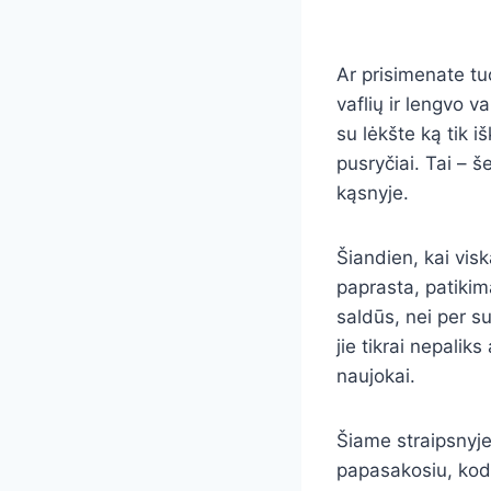
Ar prisimenate tu
vaflių ir lengvo 
su lėkšte ką tik i
pusryčiai. Tai – 
kąsnyje.
Šiandien, kai visk
paprasta, patikima
saldūs, nei per s
jie tikrai nepalik
naujokai.
Šiame straipsnyje 
papasakosiu, kod