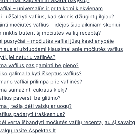
patarimai: kaip vafliai visada pavyktų?
fliai – universalūs ir pritaikomi kiekvienam
i ir užšaldyti vaflius, kad skonis džiugintų ilgiau?
inti močiutės vaflius – idėjos šiuolaikiniam skoniui
 rinktis būtent šį močiutės vaflių receptą?
i pusryčiai – močiutės vafliai jūsų kasdienybėje
iausiai užduodami klausimai apie močiutės vaflius
ti, jei neturiu vaflinės?
ima vaflius pasigaminti be pieno?
iko galima laikyti iškeptus vaflius?
mano vafliai prilimpa prie vaflinės?
ima sumažinti cukraus kiekį?
aflius paversti be glitimo?
ima į tešlą dėti vaisių ar uogų?
aflius padaryti traškesnius?
ėl verta išbandyti močiutės vaflių receptą jau šį savaitg
valgų rasite Aspektas.lt