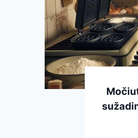
Močiut
sužadin