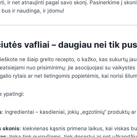
kyti, ir net atnaujinti pagal savo skonį. Pasinerkime į skon
 bus ir naudinga, ir įdomu!
utės vafliai – daugiau nei tik pus
 ieškote ne šiaip greito recepto, o kažko, kas sukurtų ja
neatsiejami nuo prisiminimų: jie asocijuojasi su vaikystė
alio rytais ar net lietingomis popietėmis, kai norisi šilu
e ypatingi:
s
: ingredientai – kasdieniai, jokių „egzotinių“ produktų a
s skonis
: kiekvienas kąsnis primena laikus, kai viskas b
mas
: tinka tiek pusryčiams, tiek desertui ar net užkandžiu