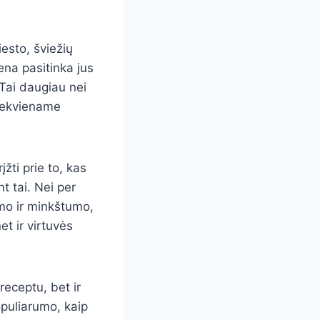
esto, šviežių
ena pasitinka jus
. Tai daugiau nei
kiekviename
įžti prie to, kas
t tai. Nei per
umo ir minkštumo,
et ir virtuvės
receptu, bet ir
puliarumo, kaip