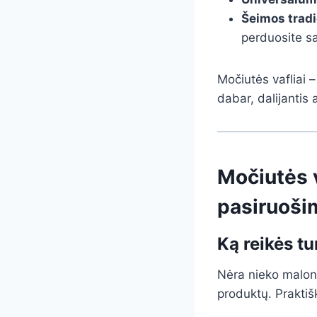
Šeimos tradi
perduosite s
Močiutės vafliai –
dabar, dalijantis 
Močiutės v
pasiruoši
Ką reikės tu
Nėra nieko maloni
produktų. Praktišk