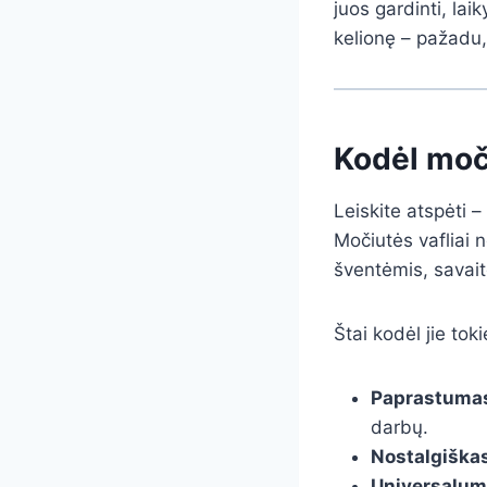
juos gardinti, lai
kelionę – pažadu,
Kodėl moči
Leiskite atspėti –
Močiutės vafliai 
šventėmis, savaitg
Štai kodėl jie toki
Paprastuma
darbų.
Nostalgiška
Universalu