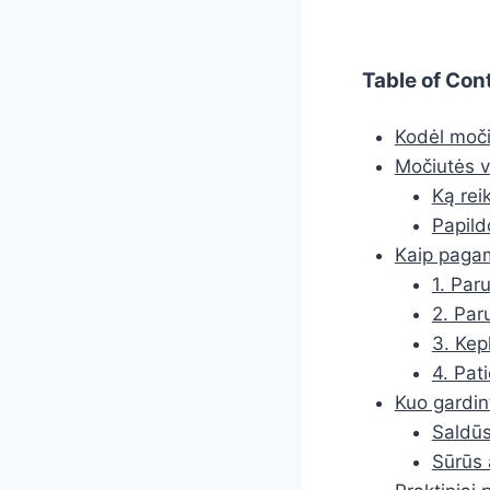
Table of Con
Kodėl močiu
Močiutės va
Ką rei
Papild
Kaip pagam
1. Par
2. Par
3. Kep
4. Pati
Kuo gardint
Saldūs
Sūrūs a