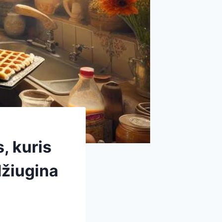
, kuris
džiugina