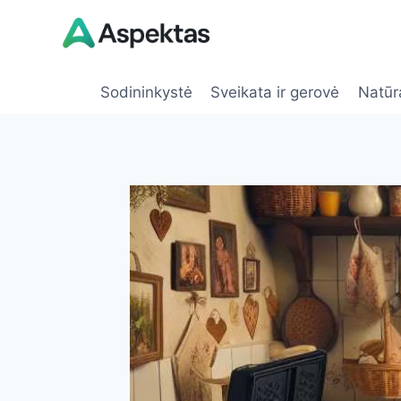
Skip
to
content
Sodininkystė
Sveikata ir gerovė
Natūr