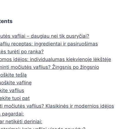
tents
tės vafliai – daugiau nei tik pusryčiai?
flių receptas: ingredientai ir pasiruošimas
kės turėti po ranka?
omos idėjos: individualumas kiekvienoje lėkštėje
inti močiutės vaflius? Žingsnis po žingsnio
uoškite tešlą
uoškite vaflinę
kite vaflius
ekite tuoj pat
i močiutės vaflius? Klasikinės ir modernios idėjos
 pagardai:
r netikėti deriniai: