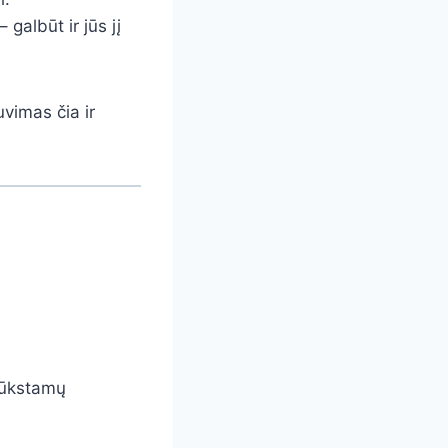
galbūt ir jūs jį
uvimas čia ir
trūkstamų