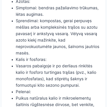
Azotas:
Simptomai: bendras pažaliavimo trūkumas,
lėtas augimas.
Sprendimai: kompostas, gerai perpuvęs
mėšlas arba kompleksinės trąšos su azotu
pavasarį ir ankstyvą vasarą. Vėlyvą vasarą
azoto kiekį mažinkite, kad
neprovokuotumėte jaunos, šalnoms jautrios
masės.
Kalis ir fosforas:
Vasaros pabaigoje ir po derliaus rinkitės
kalio ir fosforo turtingas trąšas (pvz., kalio
monofosfatas), kad stiprėtų šaknys ir
formuotųsi kito sezono pumpurai.
Pelenai:
Puikus natūralus kalio ir mikroelementų
šaltinis rūgštesnėse dirvose, bet venkite,