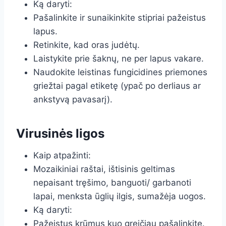
Ką daryti:
Pašalinkite ir sunaikinkite stipriai pažeistus
lapus.
Retinkite, kad oras judėtų.
Laistykite prie šaknų, ne per lapus vakare.
Naudokite leistinas fungicidines priemones
griežtai pagal etiketę (ypač po derliaus ar
ankstyvą pavasarį).
Virusinės ligos
Kaip atpažinti:
Mozaikiniai raštai, ištisinis geltimas
nepaisant tręšimo, banguoti/ garbanoti
lapai, menksta ūglių ilgis, sumažėja uogos.
Ką daryti:
Pažeistus krūmus kuo greičiau pašalinkite.