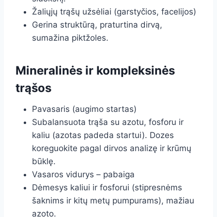
Žaliųjų trąšų užsėliai (garstyčios, facelijos)
Gerina struktūrą, praturtina dirvą,
sumažina piktžoles.
Mineralinės ir kompleksinės
trąšos
Pavasaris (augimo startas)
Subalansuota trąša su azotu, fosforu ir
kaliu (azotas padeda startui). Dozes
koreguokite pagal dirvos analizę ir krūmų
būklę.
Vasaros vidurys – pabaiga
Dėmesys kaliui ir fosforui (stipresnėms
šaknims ir kitų metų pumpurams), mažiau
azoto.