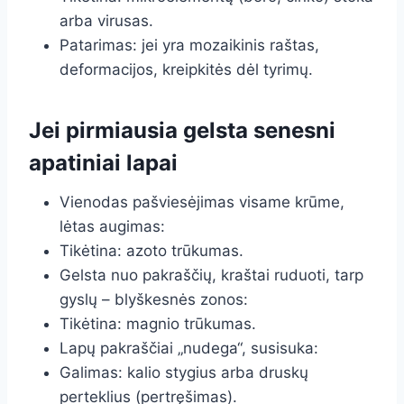
arba virusas.
Patarimas: jei yra mozaikinis raštas,
deformacijos, kreipkitės dėl tyrimų.
Jei pirmiausia gelsta senesni
apatiniai lapai
Vienodas pašviesėjimas visame krūme,
lėtas augimas:
Tikėtina: azoto trūkumas.
Gelsta nuo pakraščių, kraštai ruduoti, tarp
gyslų – blyškesnės zonos:
Tikėtina: magnio trūkumas.
Lapų pakraščiai „nudega“, susisuka:
Galimas: kalio stygius arba druskų
perteklius (pertręšimas).