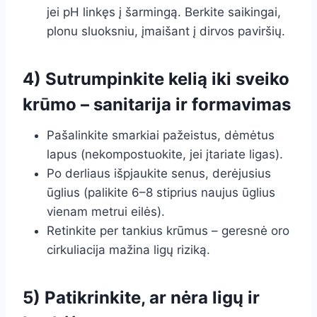
jei pH linkęs į šarmingą. Berkite saikingai,
plonu sluoksniu, įmaišant į dirvos paviršių.
4) Sutrumpinkite kelią iki sveiko
krūmo – sanitarija ir formavimas
Pašalinkite smarkiai pažeistus, dėmėtus
lapus (nekompostuokite, jei įtariate ligas).
Po derliaus išpjaukite senus, derėjusius
ūglius (palikite 6–8 stiprius naujus ūglius
vienam metrui eilės).
Retinkite per tankius krūmus – geresnė oro
cirkuliacija mažina ligų riziką.
5) Patikrinkite, ar nėra ligų ir