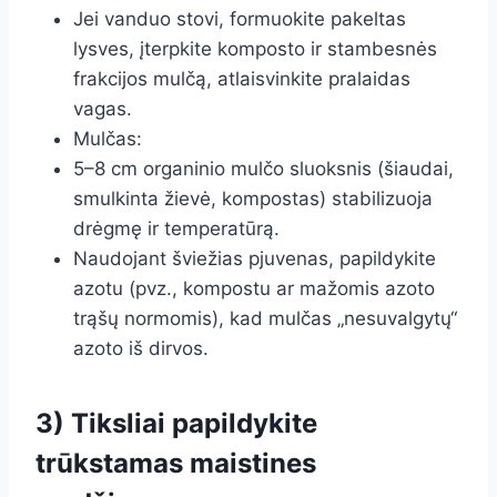
Jei vanduo stovi, formuokite pakeltas
lysves, įterpkite komposto ir stambesnės
frakcijos mulčą, atlaisvinkite pralaidas
vagas.
Mulčas:
5–8 cm organinio mulčo sluoksnis (šiaudai,
smulkinta žievė, kompostas) stabilizuoja
drėgmę ir temperatūrą.
Naudojant šviežias pjuvenas, papildykite
azotu (pvz., kompostu ar mažomis azoto
trąšų normomis), kad mulčas „nesuvalgytų“
azoto iš dirvos.
3) Tiksliai papildykite
trūkstamas maistines