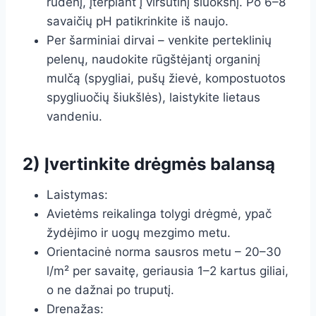
rudenį, įterpiant į viršutinį sluoksnį. Po 6–8
savaičių pH patikrinkite iš naujo.
Per šarminiai dirvai – venkite perteklinių
pelenų, naudokite rūgštėjantį organinį
mulčą (spygliai, pušų žievė, kompostuotos
spygliuočių šiukšlės), laistykite lietaus
vandeniu.
2) Įvertinkite drėgmės balansą
Laistymas:
Avietėms reikalinga tolygi drėgmė, ypač
žydėjimo ir uogų mezgimo metu.
Orientacinė norma sausros metu – 20–30
l/m² per savaitę, geriausia 1–2 kartus giliai,
o ne dažnai po truputį.
Drenažas: