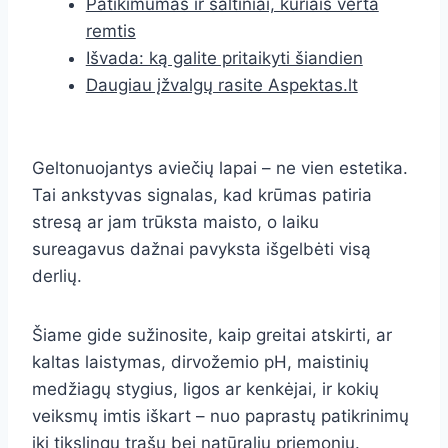
Patikimumas ir šaltiniai, kuriais verta
remtis
Išvada: ką galite pritaikyti šiandien
Daugiau įžvalgų rasite Aspektas.lt
Geltonuojantys aviečių lapai – ne vien estetika.
Tai ankstyvas signalas, kad krūmas patiria
stresą ar jam trūksta maisto, o laiku
sureagavus dažnai pavyksta išgelbėti visą
derlių.
Šiame gide sužinosite, kaip greitai atskirti, ar
kaltas laistymas, dirvožemio pH, maistinių
medžiagų stygius, ligos ar kenkėjai, ir kokių
veiksmų imtis iškart – nuo paprastų patikrinimų
iki tikslingų trąšų bei natūralių priemonių.