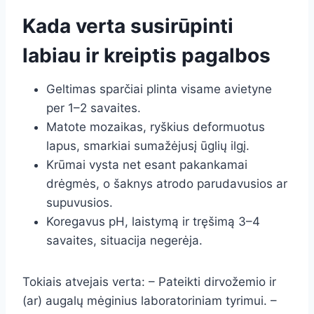
Kada verta susirūpinti
labiau ir kreiptis pagalbos
Geltimas sparčiai plinta visame avietyne
per 1–2 savaites.
Matote mozaikas, ryškius deformuotus
lapus, smarkiai sumažėjusį ūglių ilgį.
Krūmai vysta net esant pakankamai
drėgmės, o šaknys atrodo parudavusios ar
supuvusios.
Koregavus pH, laistymą ir tręšimą 3–4
savaites, situacija negerėja.
Tokiais atvejais verta: – Pateikti dirvožemio ir
(ar) augalų mėginius laboratoriniam tyrimui. –