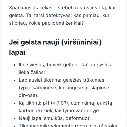
Sparčiausias kelias – stebėti raštus ir vietą, kur
gelsta. Tai tarsi detektyvas: kas pirmiau, kur
stipriau, kokie papildomi ženklai?
Jei gelsta nauji (viršūniniai)
lapai
Itin šviesūs, beveik geltoni, tačiau gyslos
lieka žalios:
Labiausiai tikėtina: geležies trūkumas
(ypač šarminėse, kalkingose ar šlapiose
dirvose).
Ką tikrinti: pH (> 7,0?), užmirkimą, aukštą
karbonatų kiekį laistymo vandenyje.
Nauji lapai smulkūs, deformuoti:
Tikėtina: mikroelementų (boro, cinko) stoka