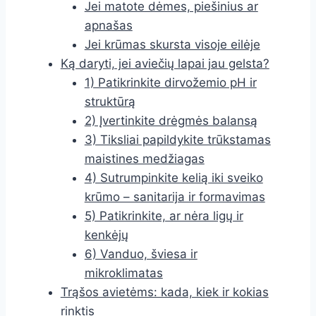
Jei matote dėmes, piešinius ar
apnašas
Jei krūmas skursta visoje eilėje
Ką daryti, jei aviečių lapai jau gelsta?
1) Patikrinkite dirvožemio pH ir
struktūrą
2) Įvertinkite drėgmės balansą
3) Tiksliai papildykite trūkstamas
maistines medžiagas
4) Sutrumpinkite kelią iki sveiko
krūmo – sanitarija ir formavimas
5) Patikrinkite, ar nėra ligų ir
kenkėjų
6) Vanduo, šviesa ir
mikroklimatas
Trąšos avietėms: kada, kiek ir kokias
rinktis