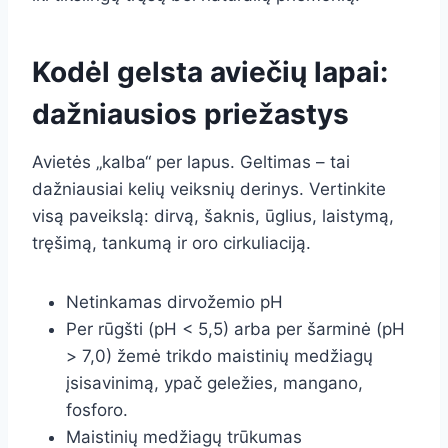
Kodėl gelsta aviečių lapai:
dažniausios priežastys
Avietės „kalba“ per lapus. Geltimas – tai
dažniausiai kelių veiksnių derinys. Vertinkite
visą paveikslą: dirvą, šaknis, ūglius, laistymą,
tręšimą, tankumą ir oro cirkuliaciją.
Netinkamas dirvožemio pH
Per rūgšti (pH < 5,5) arba per šarminė (pH
> 7,0) žemė trikdo maistinių medžiagų
įsisavinimą, ypač geležies, mangano,
fosforo.
Maistinių medžiagų trūkumas