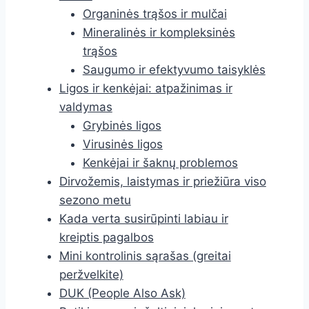
Organinės trąšos ir mulčai
Mineralinės ir kompleksinės
trąšos
Saugumo ir efektyvumo taisyklės
Ligos ir kenkėjai: atpažinimas ir
valdymas
Grybinės ligos
Virusinės ligos
Kenkėjai ir šaknų problemos
Dirvožemis, laistymas ir priežiūra viso
sezono metu
Kada verta susirūpinti labiau ir
kreiptis pagalbos
Mini kontrolinis sąrašas (greitai
peržvelkite)
DUK (People Also Ask)