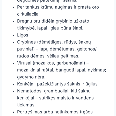
deguonies patekimą į šaknis.
Per tankus krūmų augimas ir prasta oro
cirkuliacija
Drėgnu oru didėja grybinio užkrato
tikimybė, lapai ilgiau būna šlapi.
Ligos
Grybinės (dėmėtligės, rūdys, šaknų
puviniai) – lapų dėmėtumas, geltonos/
rudos dėmės, vėliau geltimas.
Virusai (mozaikos, garbanojimai) –
mozaikiniai raštai, banguoti lapai, nykimas;
gydymo nėra.
Kenkėjai, pažeidžiantys šaknis ir ūglius
Nematodos, grambuoliai, kiti šaknų
kenkėjai – sutrikęs maisto ir vandens
tiekimas.
Pertręšimas arba netinkamos trąšos