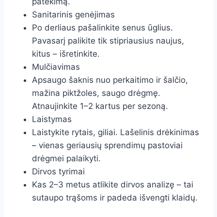
patekimą.
Sanitarinis genėjimas
Po derliaus pašalinkite senus ūglius.
Pavasarį palikite tik stipriausius naujus,
kitus – išretinkite.
Mulčiavimas
Apsaugo šaknis nuo perkaitimo ir šalčio,
mažina piktžoles, saugo drėgmę.
Atnaujinkite 1–2 kartus per sezoną.
Laistymas
Laistykite rytais, giliai. Lašelinis drėkinimas
– vienas geriausių sprendimų pastoviai
drėgmei palaikyti.
Dirvos tyrimai
Kas 2–3 metus atlikite dirvos analizę – tai
sutaupo trąšoms ir padeda išvengti klaidų.