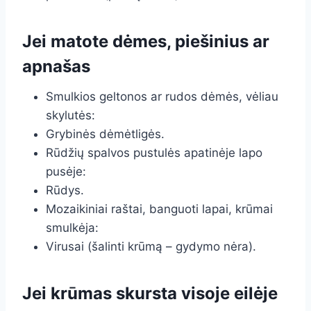
Jei matote dėmes, piešinius ar
apnašas
Smulkios geltonos ar rudos dėmės, vėliau
skylutės:
Grybinės dėmėtligės.
Rūdžių spalvos pustulės apatinėje lapo
pusėje:
Rūdys.
Mozaikiniai raštai, banguoti lapai, krūmai
smulkėja:
Virusai (šalinti krūmą – gydymo nėra).
Jei krūmas skursta visoje eilėje