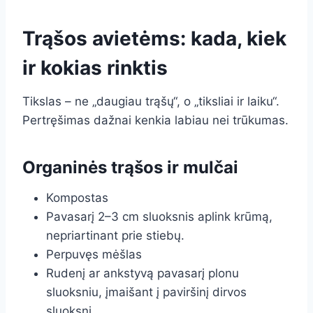
Trąšos avietėms: kada, kiek
ir kokias rinktis
Tikslas – ne „daugiau trąšų“, o „tiksliai ir laiku“.
Pertręšimas dažnai kenkia labiau nei trūkumas.
Organinės trąšos ir mulčai
Kompostas
Pavasarį 2–3 cm sluoksnis aplink krūmą,
nepriartinant prie stiebų.
Perpuvęs mėšlas
Rudenį ar ankstyvą pavasarį plonu
sluoksniu, įmaišant į paviršinį dirvos
sluoksnį.