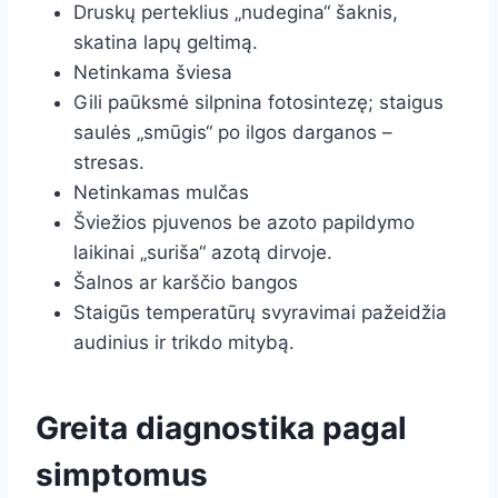
Druskų perteklius „nudegina“ šaknis,
skatina lapų geltimą.
Netinkama šviesa
Gili paūksmė silpnina fotosintezę; staigus
saulės „smūgis“ po ilgos darganos –
stresas.
Netinkamas mulčas
Šviežios pjuvenos be azoto papildymo
laikinai „suriša“ azotą dirvoje.
Šalnos ar karščio bangos
Staigūs temperatūrų svyravimai pažeidžia
audinius ir trikdo mitybą.
Greita diagnostika pagal
simptomus