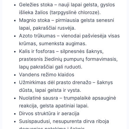
Geležies stoka – nauji lapai gelsta, gyslos
išlieka žalios (tarpgyslinė chloroze).
Magnio stoka – pirmiausia gelsta senesni
lapai, pakraščiai rusvėja.
Azoto trūkumas – vienodai pašviesėja visas
krūmas, sumenksta augimas.
Kalis ir fosforas – silpnesnės šaknys,
prastesnis žiedinių pumpurų formavimasis,
lapų pakraščiai gali ruduoti.
Vandens režimo klaidos
Užmirkimas dėl prasto drenažo – šaknys
dūsta, lapai gelsta ir vysta.
Nuolatinė sausra – trumpalaikė apsauginė
reakcija, gelsta apatiniai lapai.
Dirvos struktūra ir aeracija
Susispaudusi, nesupurenta dirva riboja