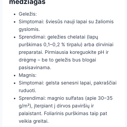
medžiagas
Geležis:
Simptomai: šviesūs nauji lapai su žaliomis
gyslomis.
Sprendimai: geležies chelatai (lapų
purškimas 0,1–0,2 % tirpalu) arba dirviniai
preparatai. Pirmiausia koreguokite pH ir
drėgmę – be to geležis bus blogai
pasisavinama.
Magnis:
Simptomai: gelsta senesni lapai, pakraščiai
ruduoti.
Sprendimai: magnio sulfatas (apie 30–35
g/m²), įterpiant į dirvos paviršių ir
palaistant. Foliarinis purškimas taip pat
veikia greitai.