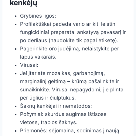
kenkėjų
Grybinės ligos:
Profilaktiškai padeda vario ar kiti leistini
fungicidiniai preparatai ankstyvą pavasarį ir
po derliaus (naudokite tik pagal etiketę).
Pagerinkite oro judėjimą, nelaistykite per
lapus vakarais.
Virusai:
Jei įtariate mozaikas, garbanojimą,
marginalinį geltimą – krūmą pašalinkite ir
sunaikinkite. Virusai nepagydomi, jie plinta
per ūglius ir čiulptukus.
Šaknų kenkėjai ir nematodos:
Požymiai: skurdus augimas ištisose
vietose, trapios šaknys.
Priemonės: sėjomaina, sodinimas į naują