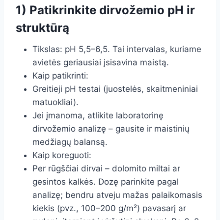
1) Patikrinkite dirvožemio pH ir
struktūrą
Tikslas: pH 5,5–6,5. Tai intervalas, kuriame
avietės geriausiai įsisavina maistą.
Kaip patikrinti:
Greitieji pH testai (juostelės, skaitmeniniai
matuokliai).
Jei įmanoma, atlikite laboratorinę
dirvožemio analizę – gausite ir maistinių
medžiagų balansą.
Kaip koreguoti:
Per rūgščiai dirvai – dolomito miltai ar
gesintos kalkės. Dozę parinkite pagal
analizę; bendru atveju mažas palaikomasis
kiekis (pvz., 100–200 g/m²) pavasarį ar