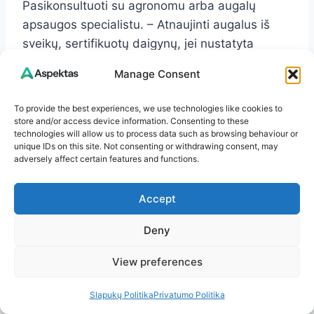
Pasikonsultuoti su agronomu arba augalų
apsaugos specialistu. – Atnaujinti augalus iš
sveikų, sertifikuotų daigynų, jei nustatyta
virusinė ar sisteminė problema.
Manage Consent
To provide the best experiences, we use technologies like cookies to
Mini kontrolinis sąrašas
store and/or access device information. Consenting to these
technologies will allow us to process data such as browsing behaviour or
(greitai peržvelkite)
unique IDs on this site. Not consenting or withdrawing consent, may
adversely affect certain features and functions.
pH tarp 5,5 ir 6,5? Jei ne – koreguokite.
Dirva puri, be užmirkimo? Jei ne – gerinkite
Accept
drenažą ir mulčiuokite.
Deny
Trūkumo požymiai nustatyti? Papildykite
tikslinėmis trąšomis (Fe, Mg, K, P).
View preferences
Krūmai ne per tankūs? Palikite 6–8 stiprius
ūglius per metrą, likusius – pašalinkite.
Slapukų Politika
Privatumo Politika
Dėmės, mozaikos, apnašos? Pažeistus