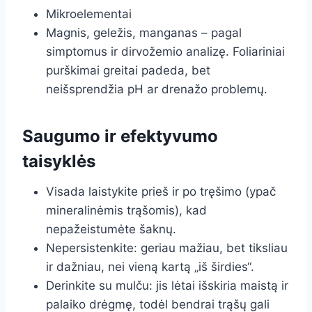
Mikroelementai
Magnis, geležis, manganas – pagal
simptomus ir dirvožemio analizę. Foliariniai
purškimai greitai padeda, bet
neišsprendžia pH ar drenažo problemų.
Saugumo ir efektyvumo
taisyklės
Visada laistykite prieš ir po tręšimo (ypač
mineralinėmis trąšomis), kad
nepažeistumėte šaknų.
Nepersistenkite: geriau mažiau, bet tiksliau
ir dažniau, nei vieną kartą „iš širdies“.
Derinkite su mulču: jis lėtai išskiria maistą ir
palaiko drėgmę, todėl bendrai trąšų gali