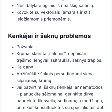
Nesidalykite ūgliais iš neaiškių šaltinių.
Kovokite su vektoriais (amarais ir kt.)
leidžiamomis priemonėmis.
Kenkėjai ir šaknų problemos
Požymiai:
Krūmai skursta „salomis“, nepaisant
tręšimo, lengvai išsitraukia, šaknys trapios.
Ką daryti:
Apžiūrėkite šaknis persodindami vieną
silpniausių krūmų.
Jei patvirtinti šaknų kenkėjai ar nematodos
– planuokite sėjomainą, gerinkite dirvą,
naudokite tik sveiką sodinamąją medžiagą,
prireikus konsultuokitės su specialistais dėl