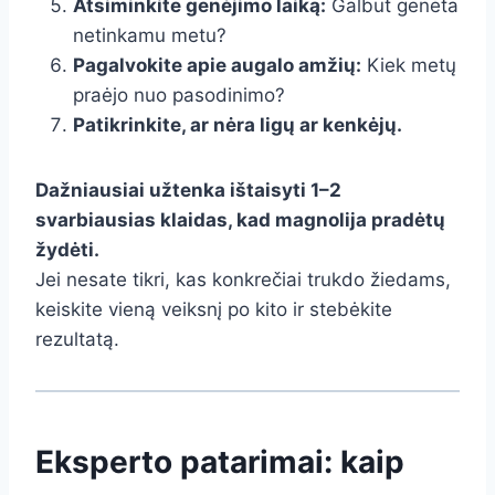
Atsiminkite genėjimo laiką:
Galbūt genėta
netinkamu metu?
Pagalvokite apie augalo amžių:
Kiek metų
praėjo nuo pasodinimo?
Patikrinkite, ar nėra ligų ar kenkėjų.
Dažniausiai užtenka ištaisyti 1–2
svarbiausias klaidas, kad magnolija pradėtų
žydėti.
Jei nesate tikri, kas konkrečiai trukdo žiedams,
keiskite vieną veiksnį po kito ir stebėkite
rezultatą.
Eksperto patarimai: kaip