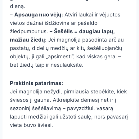
dieną.
–
Apsauga nuo vėjų:
Atviri laukai ir vėjuotos
vietos dažnai išdžiovina ar pašaldo
žiedpumpurius. –
Šešėlis = daugiau lapų,
mažiau žiedų:
Jei magnolija pasodinta arčiau
pastatų, didelių medžių ar kitų šešėliuojančių
objektų, ji gali „apsimesti“, kad viskas gerai –
bet žiedų taip ir nesulauksite.
Praktinis patarimas:
Jei magnolija nežydi, pirmiausia stebėkite, kiek
šviesos ji gauna. Atkreipkite dėmesį net ir į
sezoninį šešėliavimą – pavyzdžiui, vasarą
lapuoti medžiai gali užstoti saulę, nors pavasarį
vieta buvo šviesi.