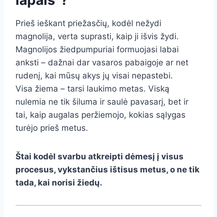
lapais“?
Prieš ieškant priežasčių, kodėl nežydi
magnolija, verta suprasti, kaip ji išvis žydi.
Magnolijos žiedpumpuriai formuojasi labai
anksti – dažnai dar vasaros pabaigoje ar net
rudenį, kai mūsų akys jų visai nepastebi.
Visa žiema – tarsi laukimo metas. Viską
nulemia ne tik šiluma ir saulė pavasarį, bet ir
tai, kaip augalas peržiemojo, kokias sąlygas
turėjo prieš metus.
Štai kodėl svarbu atkreipti dėmesį į visus
procesus, vykstančius ištisus metus, o ne tik
tada, kai norisi žiedų.