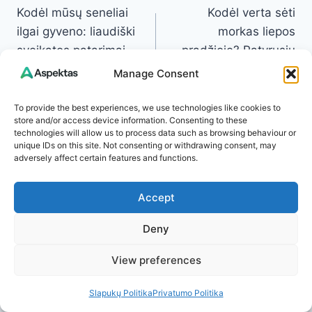
Kodėl mūsų seneliai
Kodėl verta sėti
navigation
ilgai gyveno: liaudiški
morkas liepos
sveikatos patarimai,
pradžioje? Patyrusių
kurie aktualūs ir
daržininkų atrasta
Manage Consent
šiandien
paslaptis saldesniam
ir sveikesniam derliui
To provide the best experiences, we use technologies like cookies to
store and/or access device information. Consenting to these
technologies will allow us to process data such as browsing behaviour or
unique IDs on this site. Not consenting or withdrawing consent, may
adversely affect certain features and functions.
Panašūs Straipsniai
Accept
Deny
View preferences
Slapukų Politika
Privatumo Politika