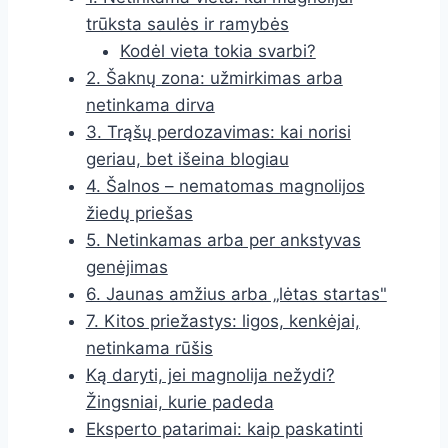
trūksta saulės ir ramybės
Kodėl vieta tokia svarbi?
2. Šaknų zona: užmirkimas arba
netinkama dirva
3. Trąšų perdozavimas: kai norisi
geriau, bet išeina blogiau
4. Šalnos – nematomas magnolijos
žiedų priešas
5. Netinkamas arba per ankstyvas
genėjimas
6. Jaunas amžius arba „lėtas startas"
7. Kitos priežastys: ligos, kenkėjai,
netinkama rūšis
Ką daryti, jei magnolija nežydi?
Žingsniai, kurie padeda
Eksperto patarimai: kaip paskatinti