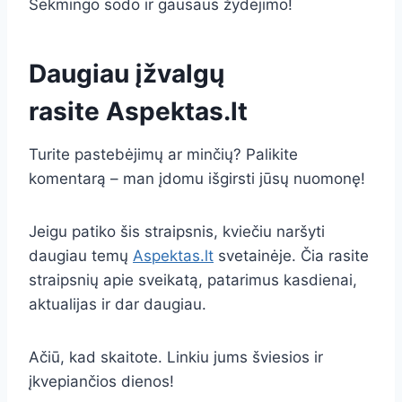
Sėkmingo sodo ir gausaus žydėjimo!
Daugiau įžvalgų
rasite
Aspektas.lt
Turite pastebėjimų ar minčių? Palikite
komentarą – man įdomu išgirsti jūsų nuomonę!
Jeigu patiko šis straipsnis, kviečiu naršyti
daugiau temų
Aspektas.lt
svetainėje. Čia rasite
straipsnių apie sveikatą, patarimus kasdienai,
aktualijas ir dar daugiau.
Ačiū, kad skaitote. Linkiu jums šviesios ir
įkvepiančios dienos!