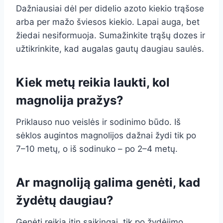
Dažniausiai dėl per didelio azoto kiekio trąšose
arba per mažo šviesos kiekio. Lapai auga, bet
žiedai nesiformuoja. Sumažinkite trąšų dozes ir
užtikrinkite, kad augalas gautų daugiau saulės.
Kiek metų reikia laukti, kol
magnolija pražys?
Priklauso nuo veislės ir sodinimo būdo. Iš
sėklos augintos magnolijos dažnai žydi tik po
7–10 metų, o iš sodinuko – po 2–4 metų.
Ar magnoliją galima genėti, kad
žydėtų daugiau?
Genėti reikia itin saikingai, tik po žydėjimo.