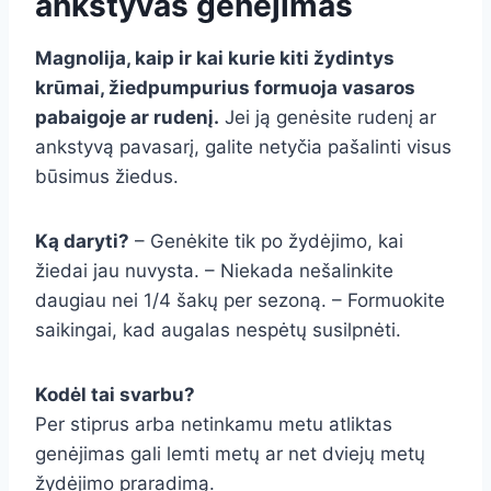
ankstyvas genėjimas
Magnolija, kaip ir kai kurie kiti žydintys
krūmai, žiedpumpurius formuoja vasaros
pabaigoje ar rudenį.
Jei ją genėsite rudenį ar
ankstyvą pavasarį, galite netyčia pašalinti visus
būsimus žiedus.
Ką daryti?
– Genėkite tik po žydėjimo, kai
žiedai jau nuvysta. – Niekada nešalinkite
daugiau nei 1/4 šakų per sezoną. – Formuokite
saikingai, kad augalas nespėtų susilpnėti.
Kodėl tai svarbu?
Per stiprus arba netinkamu metu atliktas
genėjimas gali lemti metų ar net dviejų metų
žydėjimo praradimą.