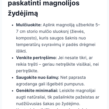
paskatinti magnolijos
žydėjimą
Mulčiuokite:
Aplink magnoliją užberkite 5–
7 cm storio mulčio sluoksnį (žievės,
komposto), kuris saugos šaknis nuo
temperatūrų svyravimų ir padės drėgmei
išlikti.
Venkite pertręšimo:
Jei nesate tikri, ar
reikia tręšti – geriau netręškite visiškai, nei
pertręškite.
Saugokite nuo šalnų:
Net paprasta
agrodanga gali išgelbėti pumpurus.
Genėkite minimaliai:
Leiskite magnolijai
augti natūraliai, tik pašalinkite pažeistas ar
nudžiūvusias šakas po žydėjimo.