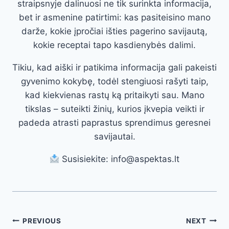
straipsnyje dalinuosi ne tik surinkta informacija,
bet ir asmenine patirtimi: kas pasiteisino mano
darže, kokie įpročiai išties pagerino savijautą,
kokie receptai tapo kasdienybės dalimi.
Tikiu, kad aiški ir patikima informacija gali pakeisti
gyvenimo kokybę, todėl stengiuosi rašyti taip,
kad kiekvienas rastų ką pritaikyti sau. Mano
tikslas – suteikti žinių, kurios įkvepia veikti ir
padeda atrasti paprastus sprendimus geresnei
savijautai.
Susisiekite: info@aspektas.lt
Post
PREVIOUS
NEXT