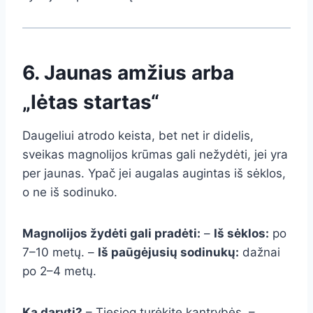
6. Jaunas amžius arba
„lėtas startas“
Daugeliui atrodo keista, bet net ir didelis,
sveikas magnolijos krūmas gali nežydėti, jei yra
per jaunas. Ypač jei augalas augintas iš sėklos,
o ne iš sodinuko.
Magnolijos žydėti gali pradėti:
–
Iš sėklos:
po
7–10 metų. –
Iš paūgėjusių sodinukų:
dažnai
po 2–4 metų.
Ką daryti?
– Tiesiog turėkite kantrybės. –