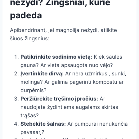
nežydi? Žingsniai, kurie
padeda
Apibendrinant, jei magnolija nežydi, atlikite
šiuos žingsnius:
Patikrinkite sodinimo vietą:
Kiek saulės
gauna? Ar vieta apsaugota nuo vėjo?
Įvertinkite dirvą:
Ar nėra užmirkusi, sunki,
molinga? Ar galima pagerinti kompostu ar
durpėmis?
Peržiūrėkite tręšimo įpročius:
Ar
naudojate žydintiems augalams skirtas
trąšas?
Stebėkite šalnas:
Ar pumpurai nenukenčia
pavasarį?