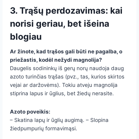
3. Trąšų perdozavimas: kai
norisi geriau, bet išeina
blogiau
Ar žinote, kad trąšos gali būti ne pagalba, o
priežastis, kodėl nežydi magnolija?
Daugelis sodininkų iš gerų norų naudoja daug
azoto turinčias trąšas (pvz., tas, kurios skirtos
vejai ar daržovėms). Tokiu atveju magnolija
stiprina lapus ir ūglius, bet žiedų nerasite.
Azoto poveikis:
– Skatina lapų ir ūglių augimą. – Slopina
žiedpumpurių formavimąsi.