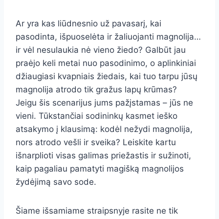
Ar yra kas liūdnesnio už pavasarį, kai
pasodinta, išpuoselėta ir žaliuojanti magnolija…
ir vėl nesulaukia nė vieno žiedo? Galbūt jau
praėjo keli metai nuo pasodinimo, o aplinkiniai
džiaugiasi kvapniais žiedais, kai tuo tarpu jūsų
magnolija atrodo tik gražus lapų krūmas?
Jeigu šis scenarijus jums pažįstamas – jūs ne
vieni. Tūkstančiai sodininkų kasmet ieško
atsakymo į klausimą: kodėl nežydi magnolija,
nors atrodo vešli ir sveika? Leiskite kartu
išnarplioti visas galimas priežastis ir sužinoti,
kaip pagaliau pamatyti magišką magnolijos
žydėjimą savo sode.
Šiame išsamiame straipsnyje rasite ne tik