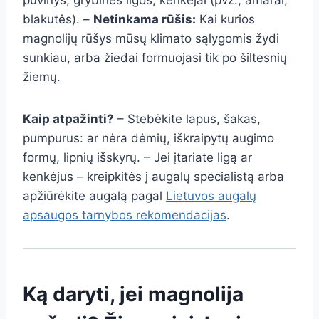
puvinys, grybinės ligos, kenkėjai (pvz., amarai,
blakutės). –
Netinkama rūšis:
Kai kurios
magnolijų rūšys mūsų klimato sąlygomis žydi
sunkiau, arba žiedai formuojasi tik po šiltesnių
žiemų.
Kaip atpažinti?
– Stebėkite lapus, šakas,
pumpurus: ar nėra dėmių, iškraipytų augimo
formų, lipnių išskyrų. – Jei įtariate ligą ar
kenkėjus – kreipkitės į augalų specialistą arba
apžiūrėkite augalą pagal
Lietuvos augalų
apsaugos tarnybos rekomendacijas
.
Ką daryti, jei magnolija