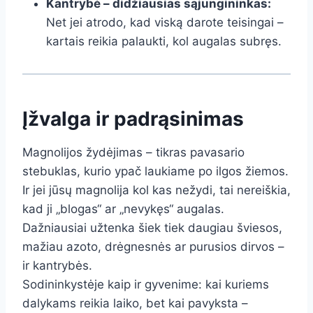
Kantrybė – didžiausias sąjungininkas:
Net jei atrodo, kad viską darote teisingai –
kartais reikia palaukti, kol augalas subręs.
Įžvalga ir padrąsinimas
Magnolijos žydėjimas – tikras pavasario
stebuklas, kurio ypač laukiame po ilgos žiemos.
Ir jei jūsų magnolija kol kas nežydi, tai nereiškia,
kad ji „blogas“ ar „nevykęs“ augalas.
Dažniausiai užtenka šiek tiek daugiau šviesos,
mažiau azoto, drėgnesnės ar purusios dirvos –
ir kantrybės.
Sodininkystėje kaip ir gyvenime: kai kuriems
dalykams reikia laiko, bet kai pavyksta –