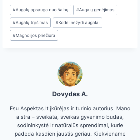
Post
#
Augalų apsauga nuo šalnų
#
Augalų genėjimas
Tags:
#
Augalų tręšimas
#
Kodėl nežydi augalai
#
Magnolijos priežiūra
Dovydas A.
Esu Aspektas.lt įkūrėjas ir turinio autorius. Mano
aistra – sveikata, sveikas gyvenimo būdas,
sodininkystė ir natūralūs sprendimai, kurie
padeda kasdien jaustis geriau. Kiekviename