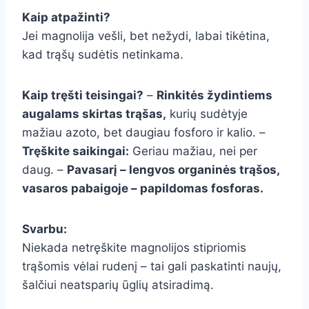
Kaip atpažinti?
Jei magnolija vešli, bet nežydi, labai tikėtina,
kad trąšų sudėtis netinkama.
Kaip tręšti teisingai?
–
Rinkitės žydintiems
augalams skirtas trąšas,
kurių sudėtyje
mažiau azoto, bet daugiau fosforo ir kalio. –
Tręškite saikingai:
Geriau mažiau, nei per
daug. –
Pavasarį – lengvos organinės trąšos,
vasaros pabaigoje – papildomas fosforas.
Svarbu:
Niekada netręškite magnolijos stipriomis
trąšomis vėlai rudenį – tai gali paskatinti naujų,
šalčiui neatsparių ūglių atsiradimą.