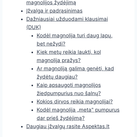
magnolijos žydėjimą
Įžvalga ir padrąsinimas
Dažniausiai užduodami klausimai
(DUK)
Kodėl magnolija turi daug lapų,
bet nežydi?
Kiek metų reikia laukti, kol
magnolija pražys?
Ar magnoliją galima genėti, kad
žydėtų daugiau?
Kaip apsaugoti magnolijos
žiedpumpurius nuo šalnų?
Kokios dirvos reikia magnolijai?
Kodėl magnolija „meta" pumpurus
dar prieš žydėjimą?
Daugiau įžvalgų rasite Aspektas.lt