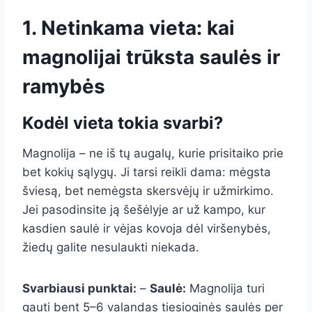
1. Netinkama vieta: kai
magnolijai trūksta saulės ir
ramybės
Kodėl vieta tokia svarbi?
Magnolija – ne iš tų augalų, kurie prisitaiko prie
bet kokių sąlygų. Ji tarsi reikli dama: mėgsta
šviesą, bet nemėgsta skersvėjų ir užmirkimo.
Jei pasodinsite ją šešėlyje ar už kampo, kur
kasdien saulė ir vėjas kovoja dėl viršenybės,
žiedų galite nesulaukti niekada.
Svarbiausi punktai:
–
Saulė:
Magnolija turi
gauti bent 5–6 valandas tiesioginės saulės per