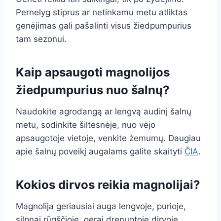
Pernelyg stiprus ar netinkamu metu atliktas
genėjimas gali pašalinti visus žiedpumpurius
tam sezonui.
Kaip apsaugoti magnolijos
žiedpumpurius nuo šalnų?
Naudokite agrodangą ar lengvą audinį šalnų
metu, sodinkite šiltesnėje, nuo vėjo
apsaugotoje vietoje, venkite žemumų. Daugiau
apie šalnų poveikį augalams galite skaityti
ČIA
.
Kokios dirvos reikia magnolijai?
Magnolija geriausiai auga lengvoje, purioje,
silpnai rūgščioje, gerai drenuotoje dirvoje.