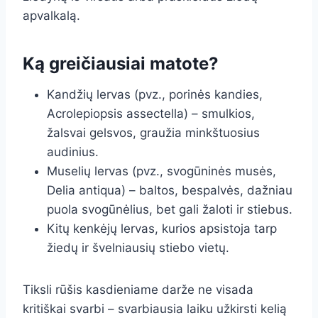
apvalkalą.
Ką greičiausiai matote?
Kandžių lervas (pvz., porinės kandies,
Acrolepiopsis assectella) – smulkios,
žalsvai gelsvos, graužia minkštuosius
audinius.
Muselių lervas (pvz., svogūninės musės,
Delia antiqua) – baltos, bespalvės, dažniau
puola svogūnėlius, bet gali žaloti ir stiebus.
Kitų kenkėjų lervas, kurios apsistoja tarp
žiedų ir švelniausių stiebo vietų.
Tiksli rūšis kasdieniame darže ne visada
kritiškai svarbi – svarbiausia laiku užkirsti kelią