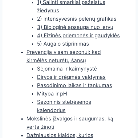
1) Šalinti smarkiai pažeistus
žiedynus
2) Intensyvesnis pelenų grafikas
3) Biologinė apsauga nuo lervų
4) Fizinės priemonės ir gaudyklės
5) Augalo stiprinimas
Prevencija visam sezonui: kad
kirmėlės neturėtų šansų
Sėjomaina ir kaimynystė
Dirvos ir drėgmės valdymas
Pasodinimo laikas ir tankumas
Mityba ir pH
Sezoninis stebėsenos
kalendorius
Mokslinės įžvalgos ir saugumas: ką
verta žinoti
Dažniausios klaidos, kurios