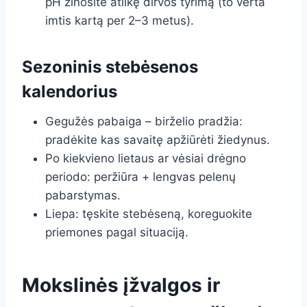
pH žinosite atlikę dirvos tyrimą (to verta
imtis kartą per 2–3 metus).
Sezoninis stebėsenos
kalendorius
Gegužės pabaiga – birželio pradžia:
pradėkite kas savaitę apžiūrėti žiedynus.
Po kiekvieno lietaus ar vėsiai drėgno
periodo: peržiūra + lengvas pelenų
pabarstymas.
Liepa: tęskite stebėseną, koreguokite
priemones pagal situaciją.
Mokslinės įžvalgos ir