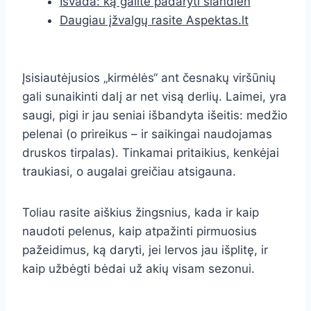
Išvada: ką galite padaryti šiandien
Daugiau įžvalgų rasite Aspektas.lt
Įsisiautėjusios „kirmėlės“ ant česnakų viršūnių
gali sunaikinti dalį ar net visą derlių. Laimei, yra
saugi, pigi ir jau seniai išbandyta išeitis: medžio
pelenai (o prireikus – ir saikingai naudojamas
druskos tirpalas). Tinkamai pritaikius, kenkėjai
traukiasi, o augalai greičiau atsigauna.
Toliau rasite aiškius žingsnius, kada ir kaip
naudoti pelenus, kaip atpažinti pirmuosius
pažeidimus, ką daryti, jei lervos jau išplitę, ir
kaip užbėgti bėdai už akių visam sezonui.