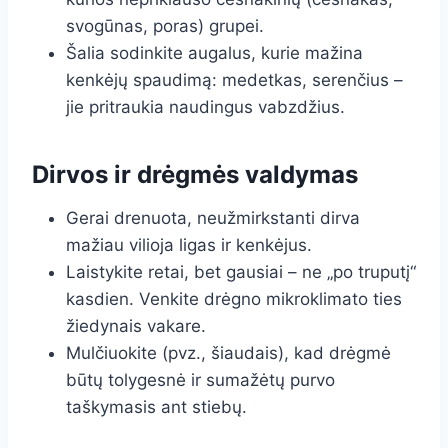
svogūnas, poras) grupei.
Šalia sodinkite augalus, kurie mažina
kenkėjų spaudimą: medetkas, serenčius –
jie pritraukia naudingus vabzdžius.
Dirvos ir drėgmės valdymas
Gerai drenuota, neužmirkstanti dirva
mažiau vilioja ligas ir kenkėjus.
Laistykite retai, bet gausiai – ne „po truputį“
kasdien. Venkite drėgno mikroklimato ties
žiedynais vakare.
Mulčiuokite (pvz., šiaudais), kad drėgmė
būtų tolygesnė ir sumažėtų purvo
taškymasis ant stiebų.