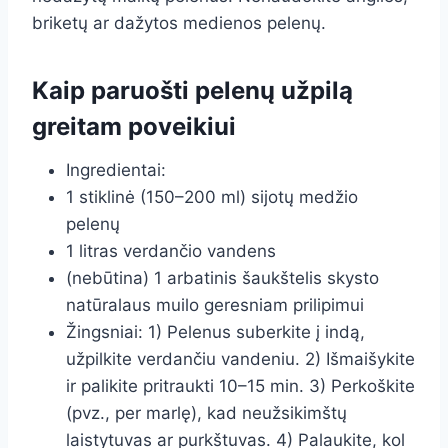
briketų ar dažytos medienos pelenų.
Kaip paruošti pelenų užpilą
greitam poveikiui
Ingredientai:
1 stiklinė (150–200 ml) sijotų medžio
pelenų
1 litras verdančio vandens
(nebūtina) 1 arbatinis šaukštelis skysto
natūralaus muilo geresniam prilipimui
Žingsniai: 1) Pelenus suberkite į indą,
užpilkite verdančiu vandeniu. 2) Išmaišykite
ir palikite pritraukti 10–15 min. 3) Perkoškite
(pvz., per marlę), kad neužsikimštų
laistytuvas ar purkštuvas. 4) Palaukite, kol