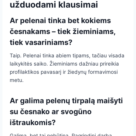
užduodami klausimai
Ar pelenai tinka bet kokiems
česnakams – tiek žieminiams,
tiek vasariniams?
Taip. Pelenai tinka abiem tipams, tačiau visada
laikykitės saiko. Žieminiams dažniau prireikia
profilaktikos pavasarį ir žiedynų formavimosi
metu.
Ar galima pelenų tirpalą maišyti
su česnako ar svogūno
ištraukomis?
Galima, bet tai nebūtina. Pagrindinį darbą