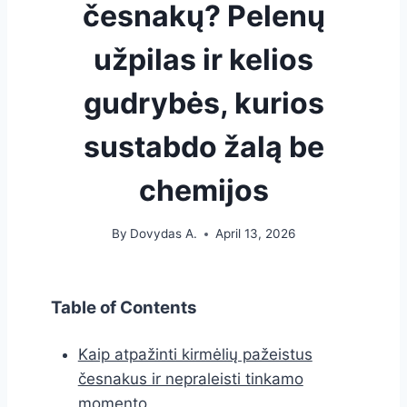
česnakų? Pelenų
užpilas ir kelios
gudrybės, kurios
sustabdo žalą be
chemijos
By
Dovydas A.
April 13, 2026
Table of Contents
Kaip atpažinti kirmėlių pažeistus
česnakus ir nepraleisti tinkamo
momento