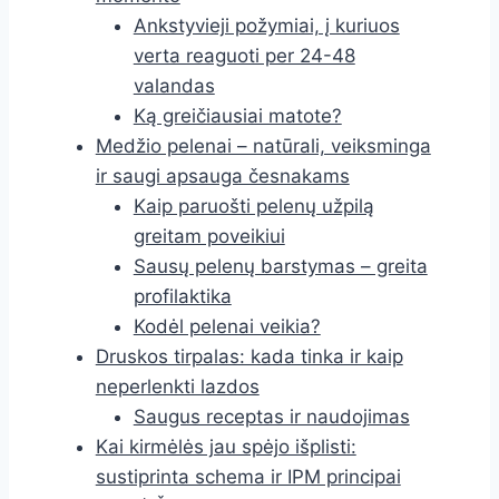
Ankstyvieji požymiai, į kuriuos
verta reaguoti per 24-48
valandas
Ką greičiausiai matote?
Medžio pelenai – natūrali, veiksminga
ir saugi apsauga česnakams
Kaip paruošti pelenų užpilą
greitam poveikiui
Sausų pelenų barstymas – greita
profilaktika
Kodėl pelenai veikia?
Druskos tirpalas: kada tinka ir kaip
neperlenkti lazdos
Saugus receptas ir naudojimas
Kai kirmėlės jau spėjo išplisti:
sustiprinta schema ir IPM principai