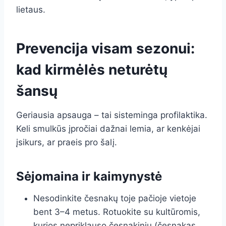
lietaus.
Prevencija visam sezonui:
kad kirmėlės neturėtų
šansų
Geriausia apsauga – tai sisteminga profilaktika.
Keli smulkūs įpročiai dažnai lemia, ar kenkėjai
įsikurs, ar praeis pro šalį.
Sėjomaina ir kaimynystė
Nesodinkite česnakų toje pačioje vietoje
bent 3–4 metus. Rotuokite su kultūromis,
kurios nepriklauso česnakinių (česnakas,