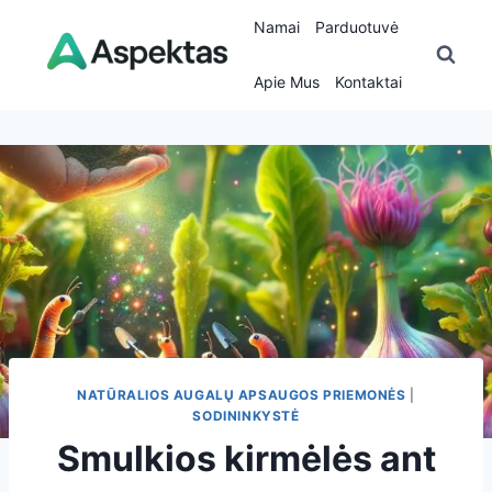
Skip
Namai
Parduotuvė
to
content
Apie Mus
Kontaktai
NATŪRALIOS AUGALŲ APSAUGOS PRIEMONĖS
|
SODININKYSTĖ
Smulkios kirmėlės ant