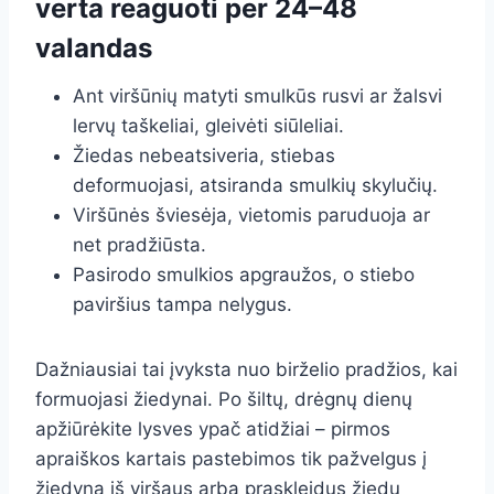
verta reaguoti per 24–48
valandas
Ant viršūnių matyti smulkūs rusvi ar žalsvi
lervų taškeliai, gleivėti siūleliai.
Žiedas nebeatsiveria, stiebas
deformuojasi, atsiranda smulkių skylučių.
Viršūnės šviesėja, vietomis paruduoja ar
net pradžiūsta.
Pasirodo smulkios apgraužos, o stiebo
paviršius tampa nelygus.
Dažniausiai tai įvyksta nuo birželio pradžios, kai
formuojasi žiedynai. Po šiltų, drėgnų dienų
apžiūrėkite lysves ypač atidžiai – pirmos
apraiškos kartais pastebimos tik pažvelgus į
žiedyną iš viršaus arba praskleidus žiedų