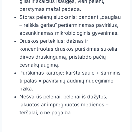
giliai ir skaičius išaugęs, vien pelenų
barstymas mažai padeda.
Storas pelenų sluoksnis: bandant „daugiau
– reiškia geriau“ peršarminamas paviršius,
apsunkinamas mikrobiologinis gyvenimas.
Druskos perteklius: dažnas ir
koncentruotas druskos purškimas sukelia
dirvos druskingumą, pristabdo pačių
česnakų augimą.
Purškimas kaitroje: karšta saulė + šarminis
tirpalas = paviršinių audinių nudeginimo
rizika.
Nešvarūs pelenai: pelenai iš dažytos,
lakuotos ar impregnuotos medienos –
teršalai, o ne pagalba.