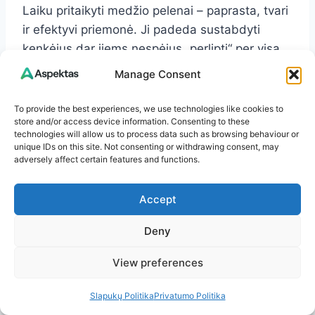
Laiku pritaikyti medžio pelenai – paprasta, tvari
ir efektyvi priemonė. Ji padeda sustabdyti
kenkėjus dar jiems nespėjus „perlipti“ per visą
daržą ir kartu sustiprina patį česnaką, kad
Manage Consent
derlius būtų stambus, sveikas ir kvapnus.
To provide the best experiences, we use technologies like cookies to
store and/or access device information. Consenting to these
technologies will allow us to process data such as browsing behaviour or
Daugiau įžvalgų
unique IDs on this site. Not consenting or withdrawing consent, may
adversely affect certain features and functions.
rasite
Aspektas.lt
Accept
Turite pastebėjimų ar minčių? Palikite
komentarą – man įdomu išgirsti jūsų nuomonę!
Deny
View preferences
Jeigu patiko šis straipsnis, kviečiu naršyti
daugiau temų
Aspektas.lt
svetainėje. Čia rasite
Slapukų Politika
Privatumo Politika
straipsnių apie sveikatą, patarimus kasdienai,