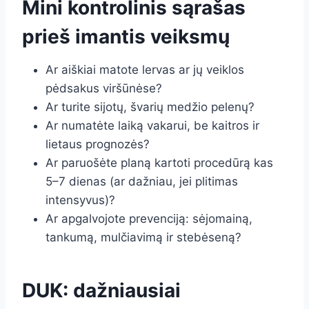
Mini kontrolinis sąrašas
prieš imantis veiksmų
Ar aiškiai matote lervas ar jų veiklos
pėdsakus viršūnėse?
Ar turite sijotų, švarių medžio pelenų?
Ar numatėte laiką vakarui, be kaitros ir
lietaus prognozės?
Ar paruošėte planą kartoti procedūrą kas
5–7 dienas (ar dažniau, jei plitimas
intensyvus)?
Ar apgalvojote prevenciją: sėjomainą,
tankumą, mulčiavimą ir stebėseną?
DUK: dažniausiai