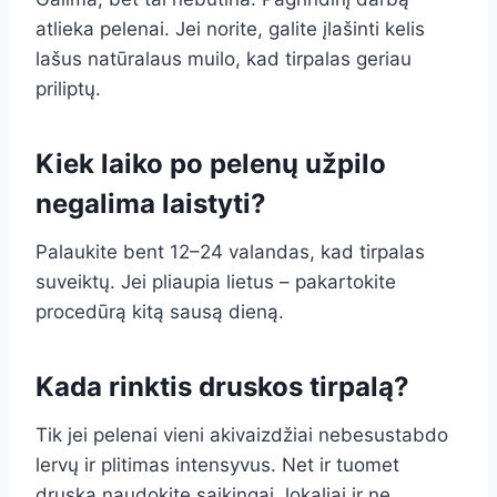
atlieka pelenai. Jei norite, galite įlašinti kelis
lašus natūralaus muilo, kad tirpalas geriau
priliptų.
Kiek laiko po pelenų užpilo
negalima laistyti?
Palaukite bent 12–24 valandas, kad tirpalas
suveiktų. Jei pliaupia lietus – pakartokite
procedūrą kitą sausą dieną.
Kada rinktis druskos tirpalą?
Tik jei pelenai vieni akivaizdžiai nebesustabdo
lervų ir plitimas intensyvus. Net ir tuomet
druską naudokite saikingai, lokaliai ir ne