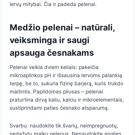
lervų mitybai. Čia ir padeda pelenai.
Medžio pelenai – natūrali,
veiksminga ir saugi
apsauga česnakams
Pelenai veikia dviem keliais: pakeičia
mikroaplinkos pH ir išsausina lervoms palankią
terpę, be to, sukuria fizinę barjerą, kuris trukdo
maitintis. Papildomas pliusas – pelenai
praturtina dirvą kaliu, kalciu ir mikroelementais,
sustiprindami paties česnako atsparumą.
Svarbu: naudokite tik švarių, neimpregnuotų,
nedažytų malkų pelenus. Nenaudokite anglies,