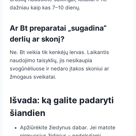
dažniau kaip kas 7–10 dienų.
Ar Bt preparatai „sugadina“
derlių ar skonį?
Ne. Bt veikia tik kenkėjų lervas. Laikantis
naudojimo taisyklių, jis nesikaupia
svogūnėliuose ir nedaro įtakos skoniui ar
žmogaus sveikatai.
Išvada: ką galite padaryti
šiandien
Apžiūrėkite žiedynus dabar. Jei matote
pirmuosius židinius – nedelsdami