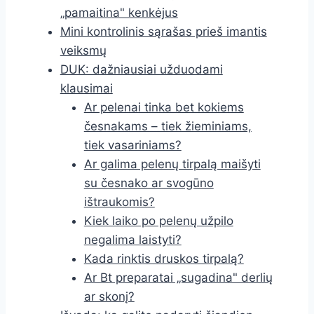
„pamaitina" kenkėjus
Mini kontrolinis sąrašas prieš imantis
veiksmų
DUK: dažniausiai užduodami
klausimai
Ar pelenai tinka bet kokiems
česnakams – tiek žieminiams,
tiek vasariniams?
Ar galima pelenų tirpalą maišyti
su česnako ar svogūno
ištraukomis?
Kiek laiko po pelenų užpilo
negalima laistyti?
Kada rinktis druskos tirpalą?
Ar Bt preparatai „sugadina" derlių
ar skonį?