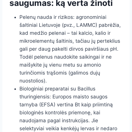
saugumas: ką verta žinoti
Pelenų nauda ir rizikos: agronominiai
šaltiniai Lietuvoje (pvz., LAMMC) pabrėžia,
kad medžio pelenai – tai kalcio, kalio ir
mikroelementų šaltinis, tačiau jų perteklius
gali per daug pakelti dirvos paviršiaus pH.
Todėl pelenus naudokite saikingai ir ne
maišykite jų vienu metu su amonio
turinčiomis trąšomis (galimos dujų
nuostolios).
Biologiniai preparatai su Bacillus
thuringiensis: Europos maisto saugos
tarnyba (EFSA) vertina Bt kaip priimtiną
biologinės kontrolės priemonę, kai
naudojama pagal instrukcijas. Jie
selektyviai veikia kenkėjų lervas ir nedaro