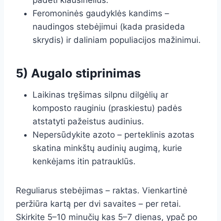
padėti kiaušinėlius.
Feromoninės gaudyklės kandims –
naudingos stebėjimui (kada prasideda
skrydis) ir daliniam populiacijos mažinimui.
5) Augalo stiprinimas
Laikinas tręšimas silpnu dilgėlių ar
komposto rauginiu (praskiestu) padės
atstatyti pažeistus audinius.
Nepersūdykite azoto – perteklinis azotas
skatina minkštų audinių augimą, kurie
kenkėjams itin patrauklūs.
Reguliarus stebėjimas – raktas. Vienkartinė
peržiūra kartą per dvi savaites – per retai.
Skirkite 5–10 minučių kas 5–7 dienas, ypač po