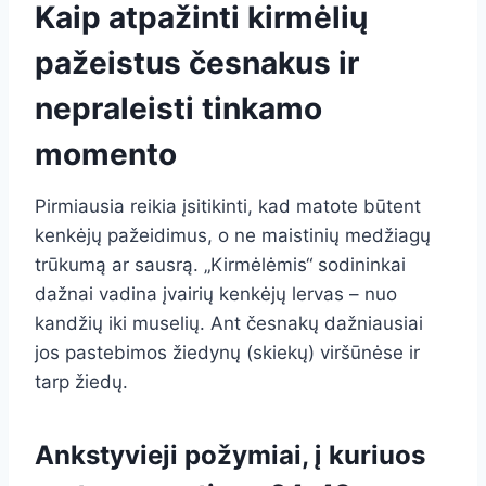
Kaip atpažinti kirmėlių
pažeistus česnakus ir
nepraleisti tinkamo
momento
Pirmiausia reikia įsitikinti, kad matote būtent
kenkėjų pažeidimus, o ne maistinių medžiagų
trūkumą ar sausrą. „Kirmėlėmis“ sodininkai
dažnai vadina įvairių kenkėjų lervas – nuo
kandžių iki muselių. Ant česnakų dažniausiai
jos pastebimos žiedynų (skiekų) viršūnėse ir
tarp žiedų.
Ankstyvieji požymiai, į kuriuos