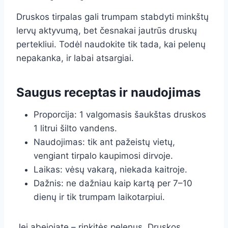
Druskos tirpalas gali trumpam stabdyti minkštų
lervų aktyvumą, bet česnakai jautrūs druskų
pertekliui. Todėl naudokite tik tada, kai pelenų
nepakanka, ir labai atsargiai.
Saugus receptas ir naudojimas
Proporcija: 1 valgomasis šaukštas druskos
1 litrui šilto vandens.
Naudojimas: tik ant pažeistų vietų,
vengiant tirpalo kaupimosi dirvoje.
Laikas: vėsų vakarą, niekada kaitroje.
Dažnis: ne dažniau kaip kartą per 7–10
dienų ir tik trumpam laikotarpiui.
Jei abejojate – rinkitės pelenus. Druskos