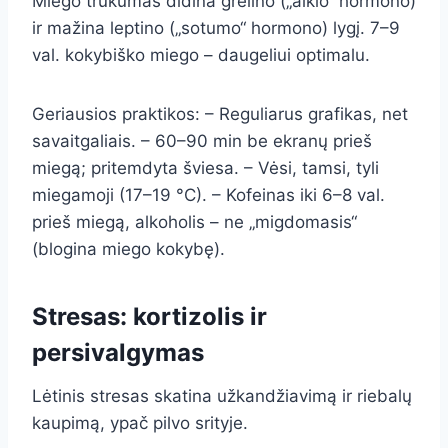
Miego trūkumas didina grelino („alkio“ hormono)
ir mažina leptino („sotumo“ hormono) lygį. 7–9
val. kokybiško miego – daugeliui optimalu.
Geriausios praktikos: – Reguliarus grafikas, net
savaitgaliais. – 60–90 min be ekranų prieš
miegą; pritemdyta šviesa. – Vėsi, tamsi, tyli
miegamoji (17–19 °C). – Kofeinas iki 6–8 val.
prieš miegą, alkoholis – ne „migdomasis“
(blogina miego kokybę).
Stresas: kortizolis ir
persivalgymas
Lėtinis stresas skatina užkandžiavimą ir riebalų
kaupimą, ypač pilvo srityje.