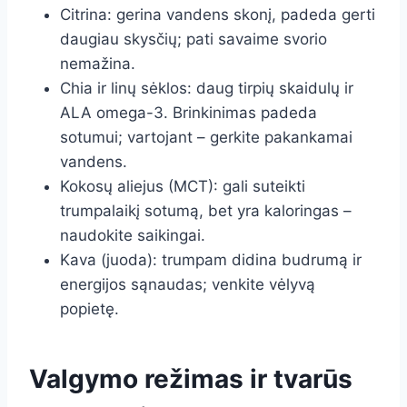
Citrina: gerina vandens skonį, padeda gerti
daugiau skysčių; pati savaime svorio
nemažina.
Chia ir linų sėklos: daug tirpių skaidulų ir
ALA omega-3. Brinkinimas padeda
sotumui; vartojant – gerkite pakankamai
vandens.
Kokosų aliejus (MCT): gali suteikti
trumpalaikį sotumą, bet yra kaloringas –
naudokite saikingai.
Kava (juoda): trumpam didina budrumą ir
energijos sąnaudas; venkite vėlyvą
popietę.
Valgymo režimas ir tvarūs