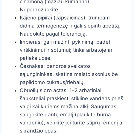
cinamoną (mažiau kumarino).
Neperdozuokite.
Kajeno pipirai (capsaicinas): trumpam
didina termogenezę ir gali slopinti apetitą.
Naudokite pagal toleranciją.
Imbieras: gali mažinti pykinimą, padėti
virškinimui ir sotumui; tinka arbatoje ar
patiekaluose.
Česnakas: bendros sveikatos
sąjungininkas, skatina maisto skonius be
papildomo cukraus/riebalų.
Obuolių sidro actas: 1–2 arbatiniai
šaukšteliai praskiesti stikline vandens prieš
valgį kai kuriems mažina alkį. Saugumas:
saugokite dantų emalį (plaukite burną
vandeniu), venkite jei turite stiprų rėmenį ar
skrandžio opas.