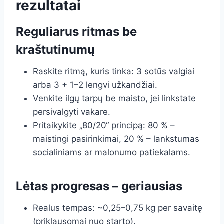
rezultatai
Reguliarus ritmas be
kraštutinumų
Raskite ritmą, kuris tinka: 3 sotūs valgiai
arba 3 + 1–2 lengvi užkandžiai.
Venkite ilgų tarpų be maisto, jei linkstate
persivalgyti vakare.
Pritaikykite „80/20“ principą: 80 % –
maistingi pasirinkimai, 20 % – lankstumas
socialiniams ar malonumo patiekalams.
Lėtas progresas – geriausias
Realus tempas: ~0,25–0,75 kg per savaitę
(priklausomai nuo starto).