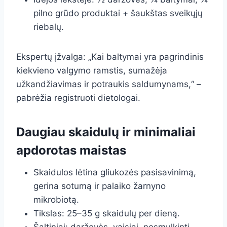
pilno grūdo produktai + šaukštas sveikųjų
riebalų.
Ekspertų įžvalga: „Kai baltymai yra pagrindinis
kiekvieno valgymo ramstis, sumažėja
užkandžiavimas ir potraukis saldumynams,“ –
pabrėžia registruoti dietologai.
Daugiau skaidulų ir minimaliai
apdorotas maistas
Skaidulos lėtina gliukozės pasisavinimą,
gerina sotumą ir palaiko žarnyno
mikrobiotą.
Tikslas: 25–35 g skaidulų per dieną.