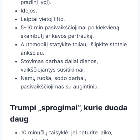
pradinį lygį).
Idėjos:
Laiptai vietoj lifto.
5–10 min pasivaikščiojimai po kiekvieną
skambutį ar kavos pertrauką.
Automobilį statykite toliau, išlipkite stotele
anksčiau.
Stovimas darbas daliai dienos,
vaikščiojantys susitikimai.
Namų ruoša, sodo darbai,
pasivaikščiojimas su augintiniu.
Trumpi „sprogimai“, kurie duoda
daug
10 minučių taisyklė: jei neturite laiko,