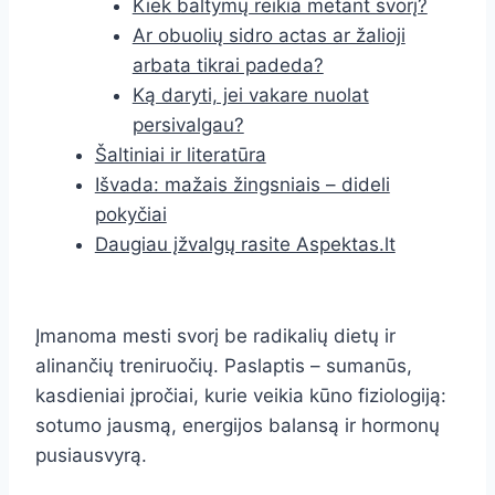
Kiek baltymų reikia metant svorį?
Ar obuolių sidro actas ar žalioji
arbata tikrai padeda?
Ką daryti, jei vakare nuolat
persivalgau?
Šaltiniai ir literatūra
Išvada: mažais žingsniais – dideli
pokyčiai
Daugiau įžvalgų rasite Aspektas.lt
Įmanoma mesti svorį be radikalių dietų ir
alinančių treniruočių. Paslaptis – sumanūs,
kasdieniai įpročiai, kurie veikia kūno fiziologiją:
sotumo jausmą, energijos balansą ir hormonų
pusiausvyrą.