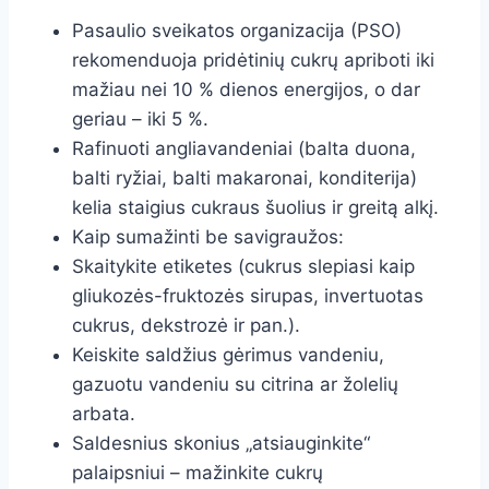
Pasaulio sveikatos organizacija (PSO)
rekomenduoja pridėtinių cukrų apriboti iki
mažiau nei 10 % dienos energijos, o dar
geriau – iki 5 %.
Rafinuoti angliavandeniai (balta duona,
balti ryžiai, balti makaronai, konditerija)
kelia staigius cukraus šuolius ir greitą alkį.
Kaip sumažinti be savigraužos:
Skaitykite etiketes (cukrus slepiasi kaip
gliukozės-fruktozės sirupas, invertuotas
cukrus, dekstrozė ir pan.).
Keiskite saldžius gėrimus vandeniu,
gazuotu vandeniu su citrina ar žolelių
arbata.
Saldesnius skonius „atsiauginkite“
palaipsniui – mažinkite cukrų