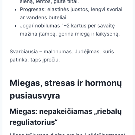
sieną, lentos, glute tiltai.
Progresas: elastinės juostos, lengvi svoriai
ar vandens buteliai.
Joga/mobilumas 1–2 kartus per savaitę
mažina įtampą, gerina miegą ir laikyseną.
Svarbiausia – malonumas. Judėjimas, kuris
patinka, taps įpročiu.
Miegas, stresas ir hormonų
pusiausvyra
Miegas: nepakeičiamas „riebalų
reguliatorius“