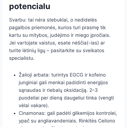
potencialu
Svarbu: tai nėra stebuklai, o nedidelės
pagalbos priemonės, kurios turi prasmę tik
kartu su mitybos, judėjimo ir miego įpročiais.
Jei vartojate vaistus, esate nėščia(-ias) ar
turite lėtinių ligų – pasitarkite su sveikatos
specialistu.
Žalioji arbata: turintys EGCG ir kofeino
junginiai gali menkai padidinti energijos
sąnaudas ir riebalų oksidaciją. 2–3
puodeliai per dieną daugeliui tinka (vengti
vėlai vakare).
Cinamonas: gali padėti glikemijos kontrolei,
ypač su angliavandeniais. Rinkitės Ceilono