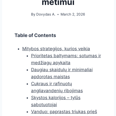
metimui
By
Dovydas A.
March 2, 2026
Table of Contents
Mitybos strategijos, kurios veikia
Prioritetas baltymams: sotumas ir
medžiagų apykaita
Daugiau skaidulų ir minimaliai
apdorotas maistas
Cukraus ir rafinuotų
angliavandenių ribojimas
Skystos kalorijos – tylūs
sabotuotojai
Vanduo: paprastas triukas prieš