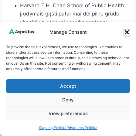
Harvard T.H. Chan School of Public Health:
įrodymais grįsti patarimai dėl pilno grūdo,
skaidulų ir rafinuotų angliavandenių
poveikio.
Manage Consent
Nacionaliniai miego fondai ir universitetinės
apžvalgos (pvz., JAMA Network, Sleep
To provide the best experiences, we use technologies like cookies to
store and/or access device information. Consenting to these
Medicine): miego trūkumo įtaka apetitui ir
technologies will allow us to process data such as browsing behaviour or
svoriui.
unique IDs on this site. Not consenting or withdrawing consent, may
adversely affect certain features and functions.
Sisteminių apžvalgų duomenys (Cochrane,
metaanalizės): žaliosios arbatos,
Accept
capsaicino, acto ir kitų natūralių produktų
ribotas, papildomas poveikis.
Deny
View preferences
Pastaba: šaltiniai nurodo bendras, plačiai
sutariamas kryptis; individualiems poreikiams –
Slapukų Politika
Privatumo Politika
konsultacija su sveikatos specialistu.