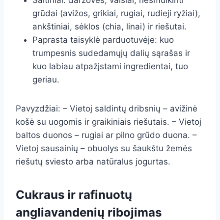
Šaltiniai: daržovės, vaisiai, nesmulkinti
grūdai (avižos, grikiai, rugiai, rudieji ryžiai),
ankštiniai, sėklos (chia, linai) ir riešutai.
Paprasta taisyklė parduotuvėje: kuo
trumpesnis sudedamųjų dalių sąrašas ir
kuo labiau atpažįstami ingredientai, tuo
geriau.
Pavyzdžiai: – Vietoj saldintų dribsnių – avižinė
košė su uogomis ir graikiniais riešutais. – Vietoj
baltos duonos – rugiai ar pilno grūdo duona. –
Vietoj sausainių – obuolys su šaukštu žemės
riešutų sviesto arba natūralus jogurtas.
Cukraus ir rafinuotų
angliavandenių ribojimas