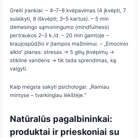
Greiti įrankiai: – 4–7–8 kvėpavimas (4 įkvėpti, 7
sulaikyti, 8 iškvėpti; 3–5 kartus). – 5 min
dėmesingo sąmoningumo (mindfulness)
pertraukos 2–3 k./d. – 20 min gamtoje –
kraujospūdžio ir įtampos mažinimui. – „Emocinio
alkio“ planas: stresas → 5 gilių įkvėpimų →
stiklinė vandens → tik tada sprendimas, ką
valgyti.
Kaip mėgsta sakyti psichologai: „Ramiau
mintyse – tvarkingiau lėkštėje.“
Natūralūs pagalbininkai:
produktai ir prieskoniai su