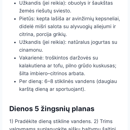
Užkandis (jei reikia): obuolys ir šaukštas
žemės riešutų sviesto.
Pietūs: kepta lašiša ar avinžirnių kepsneliai,
didelė mišri salota su alyvuogių aliejumi ir
citrina, porcija grikių.
Užkandis (jei reikia): natūralus jogurtas su
cinamonu.
Vakarienė: troškintos daržovės su
kalakutiena ar tofu, pilno grūdo kuskusas;
šilta imbiero–citrinos arbata.
Per dieną: 6–8 stiklinės vandens (daugiau
karštą dieną ar sportuojant).
Dienos 5 žingsnių planas
1) Pradėkite dieną stikline vandens. 2) Trims
valgymams suplanuokite aiškų baltymų šaltinį.