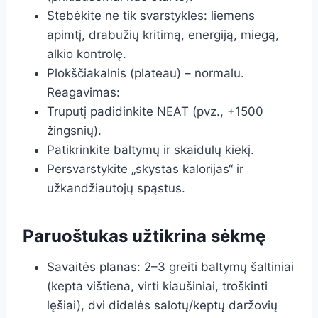
Stebėkite ne tik svarstykles: liemens
apimtį, drabužių kritimą, energiją, miegą,
alkio kontrolę.
Plokščiakalnis (plateau) – normalu.
Reagavimas:
Truputį padidinkite NEAT (pvz., +1500
žingsnių).
Patikrinkite baltymų ir skaidulų kiekį.
Persvarstykite „skystas kalorijas“ ir
užkandžiautojų spąstus.
Paruoštukas užtikrina sėkmę
Savaitės planas: 2–3 greiti baltymų šaltiniai
(kepta vištiena, virti kiaušiniai, troškinti
lęšiai), dvi didelės salotų/keptų daržovių