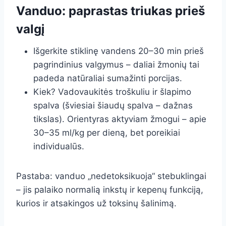
Vanduo: paprastas triukas prieš
valgį
Išgerkite stiklinę vandens 20–30 min prieš
pagrindinius valgymus – daliai žmonių tai
padeda natūraliai sumažinti porcijas.
Kiek? Vadovaukitės troškuliu ir šlapimo
spalva (šviesiai šiaudų spalva – dažnas
tikslas). Orientyras aktyviam žmogui – apie
30–35 ml/kg per dieną, bet poreikiai
individualūs.
Pastaba: vanduo „nedetoksikuoja“ stebuklingai
– jis palaiko normalią inkstų ir kepenų funkciją,
kurios ir atsakingos už toksinų šalinimą.