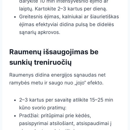
darykite 10 min intensyvesnio ėjimo ar
laiptų. Kartokite 2–3 kartus per dieną.
Greitesnis ėjimas, kalniukai ar šiaurietiškas
ėjimas efektyviai didina pulsą be didelės
sąnarių apkrovos.
Raumenų išsaugojimas be
sunkių treniruočių
Raumenys didina energijos sąnaudas net
ramybės metu ir saugo nuo „jojo“ efekto.
2–3 kartus per savaitę atlikite 15–25 min
kūno svorio pratimų:
Pradžiai: pritūpimai prie kėdės,
pasispyrimai atsilošiant, atsispaudimai į