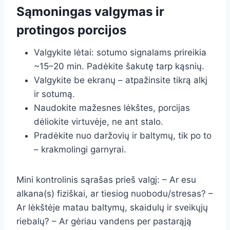
Sąmoningas valgymas ir
protingos porcijos
Valgykite lėtai: sotumo signalams prireikia
~15–20 min. Padėkite šakutę tarp kąsnių.
Valgykite be ekranų – atpažinsite tikrą alkį
ir sotumą.
Naudokite mažesnes lėkštes, porcijas
dėliokite virtuvėje, ne ant stalo.
Pradėkite nuo daržovių ir baltymų, tik po to
– krakmolingi garnyrai.
Mini kontrolinis sąrašas prieš valgį: – Ar esu
alkana(s) fiziškai, ar tiesiog nuobodu/stresas? –
Ar lėkštėje matau baltymų, skaidulų ir sveikųjų
riebalų? – Ar gėriau vandens per pastarąją