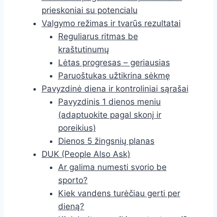
prieskoniai su potencialu
Valgymo režimas ir tvarūs rezultatai
Reguliarus ritmas be
kraštutinumų
Lėtas progresas – geriausias
Paruoštukas užtikrina sėkmę
Pavyzdinė diena ir kontroliniai sąrašai
Pavyzdinis 1 dienos meniu
(adaptuokite pagal skonį ir
poreikius)
Dienos 5 žingsnių planas
DUK (People Also Ask)
Ar galima numesti svorio be
sporto?
Kiek vandens turėčiau gerti per
dieną?