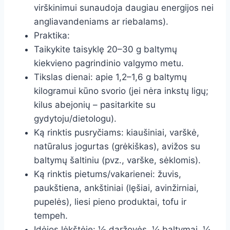
virškinimui sunaudoja daugiau energijos nei
angliavandeniams ar riebalams).
Praktika:
Taikykite taisyklę 20–30 g baltymų
kiekvieno pagrindinio valgymo metu.
Tikslas dienai: apie 1,2–1,6 g baltymų
kilogramui kūno svorio (jei nėra inkstų ligų;
kilus abejonių – pasitarkite su
gydytoju/dietologu).
Ką rinktis pusryčiams: kiaušiniai, varškė,
natūralus jogurtas (grėkiškas), avižos su
baltymų šaltiniu (pvz., varške, sėklomis).
Ką rinktis pietums/vakarienei: žuvis,
paukštiena, ankštiniai (lęšiai, avinžirniai,
pupelės), liesi pieno produktai, tofu ir
tempeh.
Idėjos lėkštėje: ½ daržovės, ¼ baltymai, ¼