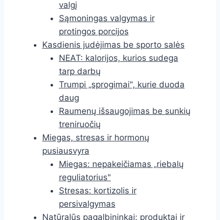
valgį
Sąmoningas valgymas ir
protingos porcijos
Kasdienis judėjimas be sporto salės
NEAT: kalorijos, kurios sudega
tarp darbų
Trumpi „sprogimai", kurie duoda
daug
Raumenų išsaugojimas be sunkių
treniruočių
Miegas, stresas ir hormonų
pusiausvyra
Miegas: nepakeičiamas „riebalų
reguliatorius"
Stresas: kortizolis ir
persivalgymas
Natūralūs pagalbininkai: produktai ir