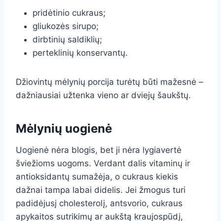
pridėtinio cukraus;
gliukozės sirupo;
dirbtinių saldiklių;
perteklinių konservantų.
Džiovintų mėlynių porcija turėtų būti mažesnė –
dažniausiai užtenka vieno ar dviejų šaukštų.
Mėlynių uogienė
Uogienė nėra blogis, bet ji nėra lygiavertė
šviežioms uogoms. Verdant dalis vitaminų ir
antioksidantų sumažėja, o cukraus kiekis
dažnai tampa labai didelis. Jei žmogus turi
padidėjusį cholesterolį, antsvorio, cukraus
apykaitos sutrikimų ar aukštą kraujospūdį,