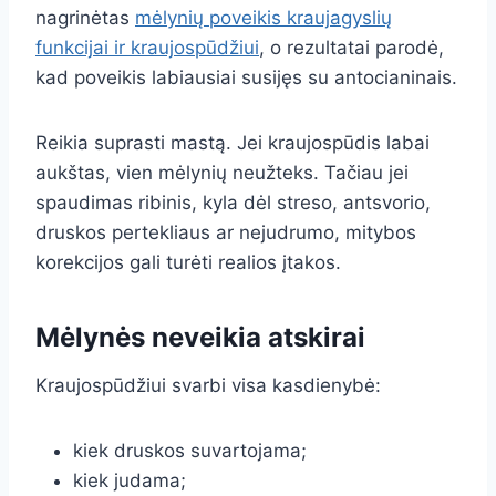
nagrinėtas
mėlynių poveikis kraujagyslių
funkcijai ir kraujospūdžiui
, o rezultatai parodė,
kad poveikis labiausiai susijęs su antocianinais.
Reikia suprasti mastą. Jei kraujospūdis labai
aukštas, vien mėlynių neužteks. Tačiau jei
spaudimas ribinis, kyla dėl streso, antsvorio,
druskos pertekliaus ar nejudrumo, mitybos
korekcijos gali turėti realios įtakos.
Mėlynės neveikia atskirai
Kraujospūdžiui svarbi visa kasdienybė:
kiek druskos suvartojama;
kiek judama;