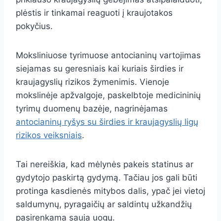
plėstis ir tinkamai reaguoti į kraujotakos
pokyčius.
Moksliniuose tyrimuose antocianinų vartojimas
siejamas su geresniais kai kuriais širdies ir
kraujagyslių rizikos žymenimis. Vienoje
mokslinėje apžvalgoje, paskelbtoje medicininių
tyrimų duomenų bazėje, nagrinėjamas
antocianinų ryšys su širdies ir kraujagyslių ligų
rizikos veiksniais
.
Tai nereiškia, kad mėlynės pakeis statinus ar
gydytojo paskirtą gydymą. Tačiau jos gali būti
protinga kasdienės mitybos dalis, ypač jei vietoj
saldumynų, pyragaičių ar saldintų užkandžių
pasirenkama sauja uogų.