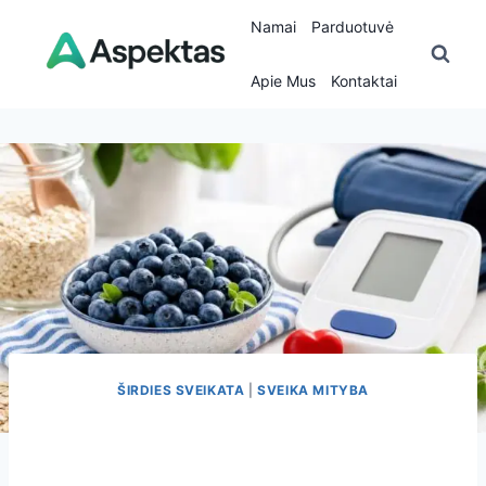
Skip
Namai
Parduotuvė
to
content
Apie Mus
Kontaktai
ŠIRDIES SVEIKATA
|
SVEIKA MITYBA