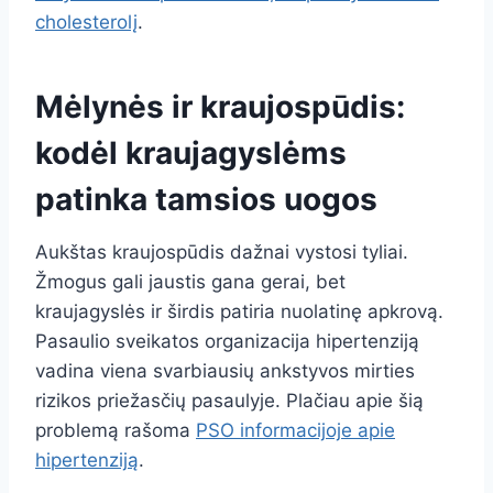
cholesterolį
.
Mėlynės ir kraujospūdis:
kodėl kraujagyslėms
patinka tamsios uogos
Aukštas kraujospūdis dažnai vystosi tyliai.
Žmogus gali jaustis gana gerai, bet
kraujagyslės ir širdis patiria nuolatinę apkrovą.
Pasaulio sveikatos organizacija hipertenziją
vadina viena svarbiausių ankstyvos mirties
rizikos priežasčių pasaulyje. Plačiau apie šią
problemą rašoma
PSO informacijoje apie
hipertenziją
.