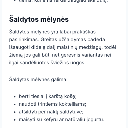
tiems, kuriems reikia daugiau skaidulų.
Šaldytos mėlynės
Šaldytos mėlynės yra labai praktiškas
pasirinkimas. Greitas užšaldymas padeda
išsaugoti didelę dalį maistinių medžiagų, todėl
žiemą jos gali būti net geresnis variantas nei
ilgai sandėliuotos šviežios uogos.
Šaldytas mėlynes galima:
berti tiesiai į karštą košę;
naudoti trintiems kokteiliams;
atšildyti per naktį šaldytuve;
maišyti su kefyru ar natūraliu jogurtu.