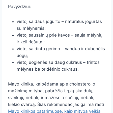
Pavyzdžiui:
vietoj saldaus jogurto – natūralus jogurtas
su mėlynėmis;
vietoj sausainių prie kavos – sauja mėlynių
ir keli riešutai;
vietoj saldinto gėrimo – vanduo ir dubenėlis
uogų;
vietoj uogienės su daug cukraus – trintos
mėlynės be pridėtinio cukraus.
Mayo klinika, kalbėdama apie cholesterolio
mažinimą mityba, pabrėžia tirpių skaidulų,
sveikųjų riebalų ir mažesnio sočiųjų riebalų
kiekio svarbą. Šias rekomendacijas galima rasti
Mayo klinikos patarimuose, kaip mityba veikia