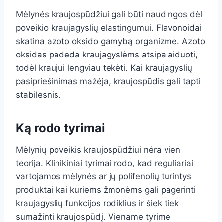
Mėlynės kraujospūdžiui gali būti naudingos dėl
poveikio kraujagyslių elastingumui. Flavonoidai
skatina azoto oksido gamybą organizme. Azoto
oksidas padeda kraujagyslėms atsipalaiduoti,
todėl kraujui lengviau tekėti. Kai kraujagyslių
pasipriešinimas mažėja, kraujospūdis gali tapti
stabilesnis.
Ką rodo tyrimai
Mėlynių poveikis kraujospūdžiui nėra vien
teorija. Klinikiniai tyrimai rodo, kad reguliariai
vartojamos mėlynės ar jų polifenolių turintys
produktai kai kuriems žmonėms gali pagerinti
kraujagyslių funkcijos rodiklius ir šiek tiek
sumažinti kraujospūdį. Viename tyrime