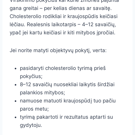
Virškinimo pokyčius kai kurie žmonės pajunta
gana greitai – per kelias dienas ar savaitę.
Cholesterolio rodikliai ir kraujospūdis keičiasi
lėčiau. Realesnis laikotarpis – 4–12 savaičių,
ypač jei kartu keičiasi ir kiti mitybos įpročiai.
Jei norite matyti objektyvų pokytį, verta:
pasidaryti cholesterolio tyrimą prieš
pokyčius;
8–12 savaičių nuosekliai laikytis širdžiai
palankios mitybos;
namuose matuoti kraujospūdį tuo pačiu
paros metu;
tyrimą pakartoti ir rezultatus aptarti su
gydytoju.