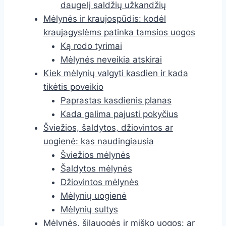
daugelį saldžių užkandžių
Mėlynės ir kraujospūdis: kodėl
kraujagyslėms patinka tamsios uogos
Ką rodo tyrimai
Mėlynės neveikia atskirai
Kiek mėlynių valgyti kasdien ir kada
tikėtis poveikio
Paprastas kasdienis planas
Kada galima pajusti pokyčius
Šviežios, šaldytos, džiovintos ar
uogienė: kas naudingiausia
Šviežios mėlynės
Šaldytos mėlynės
Džiovintos mėlynės
Mėlynių uogienė
Mėlynių sultys
Mėlynės, šilauogės ir miško uogos: ar