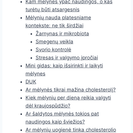
Kam mėlynės ypač naudingos, o kas
turėtų būti atsargesnis
Mėlynių nauda platesniame
kontekste: ne tik širdžiai
Žarnynas ir mikrobiota
Smegenų veikla
Svorio kontrolė
Stresas ir valgymo įpročiai
Mini gidas: kaip išsirinkti ir laikyti
mėlynes
DUK
Ar mėlynės tikrai mažina cholesterolį?
Kiek mėlynių per dieną reikia valgyti
dėl kraujospūdžio?
Ar šaldytos mėlynės tokios pat
naudingos kaip šviežios?
Ar mėlynių uogienė tinka cholesterolio