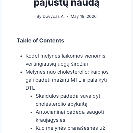
pajustų naudą
By
Dovydas A.
May 19, 2026
Table of Contents
Kodėl mėlynės laikomos vienomis
vertingiausių uogų širdžiai
Mėlynės nuo cholesterolio: kaip jos
gali padėti mažinti MTL ir palaikyti
DTL
Skaidulos padeda suvaldyti
cholesterolio apykaitą
Antocianinai padeda saugoti
kraujagysles
Kuo mėlynės pranašesnės už