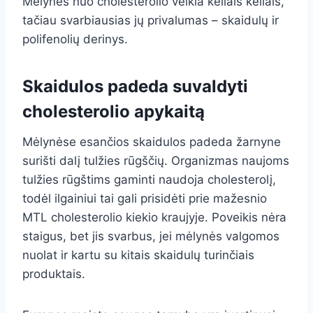
Mėlynės nuo cholesterolio veikia keliais keliais,
tačiau svarbiausias jų privalumas – skaidulų ir
polifenolių derinys.
Skaidulos padeda suvaldyti
cholesterolio apykaitą
Mėlynėse esančios skaidulos padeda žarnyne
surišti dalį tulžies rūgščių. Organizmas naujoms
tulžies rūgštims gaminti naudoja cholesterolį,
todėl ilgainiui tai gali prisidėti prie mažesnio
MTL cholesterolio kiekio kraujyje. Poveikis nėra
staigus, bet jis svarbus, jei mėlynės valgomos
nuolat ir kartu su kitais skaidulų turinčiais
produktais.