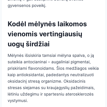
gyvensenos poveikį.
Kodėl mėlynės laikomos
vienomis vertingiausių
uogų širdžiai
Mėlynės išsiskiria tamsiai mėlyna spalva, o ją
suteikia antocianinai – augaliniai pigmentai,
priskiriami flavonoidams. Šios medžiagos veikia
kaip antioksidantai, padedantys neutralizuoti
oksidacinį stresą organizme. Oksidacinis
stresas siejamas su kraujagyslių pažeidimais,
lėtiniu uždegimu ir spartesniu aterosklerozės
vystymusi.