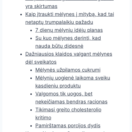
yra skirtumas
Kaip įtraukti mėlynes į mitybą, kad tai
netaptų trumpalaikiu pažadu
7 dienų mėlynių idėjų planas
Su kuo mėlynes derinti, kad
nauda būtų didesnė
Dažniausios klaidos valgant mėlynes
dėl sveikatos
Mėlynės užpilamos cukrumi
Mėlynių uogienė laikoma sveiku
kasdieniu produktu
Valgomos tik uogos, bet
nekeičiamas bendras racionas
Tikimasi greito cholesterolio
kritimo
Pamirštamas porcijos dydis