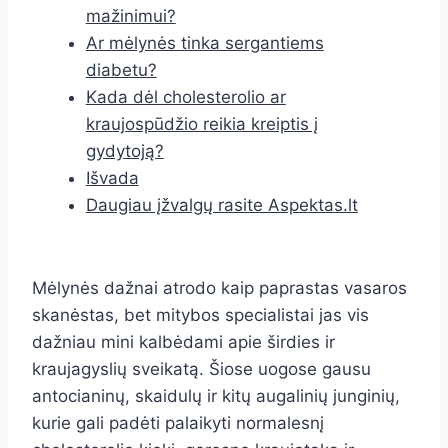
mažinimui?
Ar mėlynės tinka sergantiems
diabetu?
Kada dėl cholesterolio ar
kraujospūdžio reikia kreiptis į
gydytoją?
Išvada
Daugiau įžvalgų rasite Aspektas.lt
Mėlynės dažnai atrodo kaip paprastas vasaros
skanėstas, bet mitybos specialistai jas vis
dažniau mini kalbėdami apie širdies ir
kraujagyslių sveikatą. Šiose uogose gausu
antocianinų, skaidulų ir kitų augalinių junginių,
kurie gali padėti palaikyti normalesnį