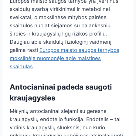
Europos maisto saugos tarnyba yra įvertinusi
skaidulų svarbą virškinimui ir metabolinei
sveikatai, o mokslinėse mitybos gairėse
skaidulos nuolat siejamos su palankesniu
širdies ir kraujagyslių ligų rizikos profiliu.
Daugiau apie skaidulų fiziologinį vaidmenį
galima rasti
Europos maisto saugos tarnybos
mokslinėje nuomonėje apie maistines
skaidulas
.
Antocianinai padeda saugoti
kraujagysles
Mėlynių antocianinai siejami su geresne
kraujagyslių endotelio funkcija. Endotelis – tai
vidinis kraujagyslių sluoksnis, nuo kurio
priklauso kraujagyslių gebėjimas atsipalaiduoti,