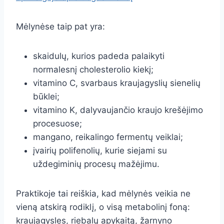
Mėlynėse taip pat yra:
skaidulų, kurios padeda palaikyti
normalesnį cholesterolio kiekį;
vitamino C, svarbaus kraujagyslių sienelių
būklei;
vitamino K, dalyvaujančio kraujo krešėjimo
procesuose;
mangano, reikalingo fermentų veiklai;
įvairių polifenolių, kurie siejami su
uždegiminių procesų mažėjimu.
Praktikoje tai reiškia, kad mėlynės veikia ne
vieną atskirą rodiklį, o visą metabolinį foną:
kraujagysles, riebalų apykaitą, žarnyno