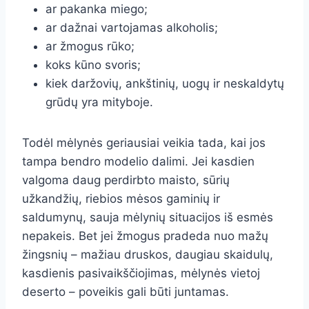
ar pakanka miego;
ar dažnai vartojamas alkoholis;
ar žmogus rūko;
koks kūno svoris;
kiek daržovių, ankštinių, uogų ir neskaldytų
grūdų yra mityboje.
Todėl mėlynės geriausiai veikia tada, kai jos
tampa bendro modelio dalimi. Jei kasdien
valgoma daug perdirbto maisto, sūrių
užkandžių, riebios mėsos gaminių ir
saldumynų, sauja mėlynių situacijos iš esmės
nepakeis. Bet jei žmogus pradeda nuo mažų
žingsnių – mažiau druskos, daugiau skaidulų,
kasdienis pasivaikščiojimas, mėlynės vietoj
deserto – poveikis gali būti juntamas.