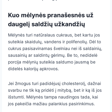
Kuo mėlynės pranašesnės už
daugelį saldžių užkandžių
Mėlynės turi natūralaus cukraus, bet kartu jos
suteikia skaidulų, vandens ir polifenolių. Dėl to
cukrus pasisavinamas švelniau nei iš saldainių,
sausainių ar saldintų gėrimų. Be to, nedidelė
porcija mėlynių suteikia saldumo jausmą be
didelės kalorijų apkrovos.
Jei žmogus turi padidėjusį cholesterolį, dažnai
svarbu ne tik ką pridėti į mitybą, bet ir ką iš jos
išstumti. Mėlynės tampa naudingos tada, kai
jos pakeičia mažiau palankius pasirinkimus.