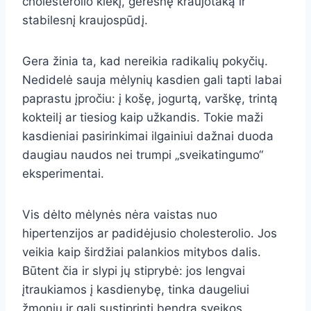
cholesterolio kiekį, geresnę kraujotaką ir
stabilesnį kraujospūdį.
Gera žinia ta, kad nereikia radikalių pokyčių.
Nedidelė sauja mėlynių kasdien gali tapti labai
paprastu įpročiu: į košę, jogurtą, varškę, trintą
kokteilį ar tiesiog kaip užkandis. Tokie maži
kasdieniai pasirinkimai ilgainiui dažnai duoda
daugiau naudos nei trumpi „sveikatingumo“
eksperimentai.
Vis dėlto mėlynės nėra vaistas nuo
hipertenzijos ar padidėjusio cholesterolio. Jos
veikia kaip širdžiai palankios mitybos dalis.
Būtent čia ir slypi jų stiprybė: jos lengvai
įtraukiamos į kasdienybę, tinka daugeliui
žmonių ir gali sustiprinti bendrą sveikos