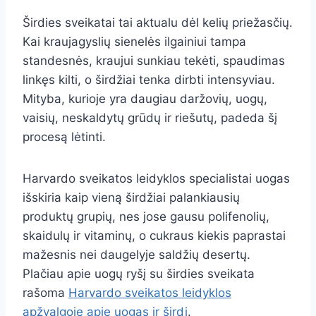
Širdies sveikatai tai aktualu dėl kelių priežasčių.
Kai kraujagyslių sienelės ilgainiui tampa
standesnės, kraujui sunkiau tekėti, spaudimas
linkęs kilti, o širdžiai tenka dirbti intensyviau.
Mityba, kurioje yra daugiau daržovių, uogų,
vaisių, neskaldytų grūdų ir riešutų, padeda šį
procesą lėtinti.
Harvardo sveikatos leidyklos specialistai uogas
išskiria kaip vieną širdžiai palankiausių
produktų grupių, nes jose gausu polifenolių,
skaidulų ir vitaminų, o cukraus kiekis paprastai
mažesnis nei daugelyje saldžių desertų.
Plačiau apie uogų ryšį su širdies sveikata
rašoma
Harvardo sveikatos leidyklos
apžvalgoje apie uogas ir širdį
.