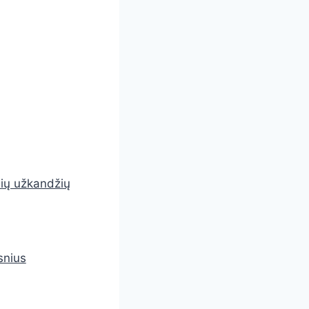
nių užkandžių
snius