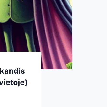
žkandis
 vietoje)