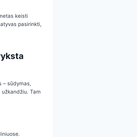
metas keisti
atyvas pasirinkti,
vyksta
as – sūdymas,
iu užkandžiu. Tam
diniuose.