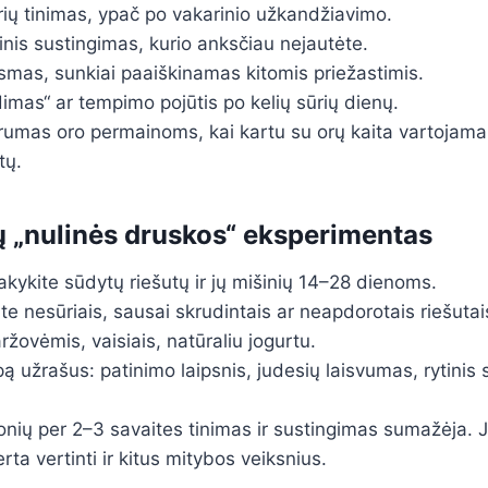
ių tinimas, ypač po vakarinio užkandžiavimo.
inis sustingimas, kurio anksčiau nejautėte.
smas, sunkiai paaiškinamas kitomis priežastimis.
imas“ ar tempimo pojūtis po kelių sūrių dienų.
trumas oro permainoms, kai kartu su orų kaita vartojam
tų.
ų „nulinės druskos“ eksperimentas
sakykite sūdytų riešutų ir jų mišinių 14–28 dienoms.
te nesūriais, sausai skrudintais ar neapdorotais riešutai
ržovėmis, vaisiais, natūraliu jogurtu.
ą užrašus: patinimo laipsnis, judesių laisvumas, rytinis
nių per 2–3 savaites tinimas ir sustingimas sumažėja. J
rta vertinti ir kitus mitybos veiksnius.