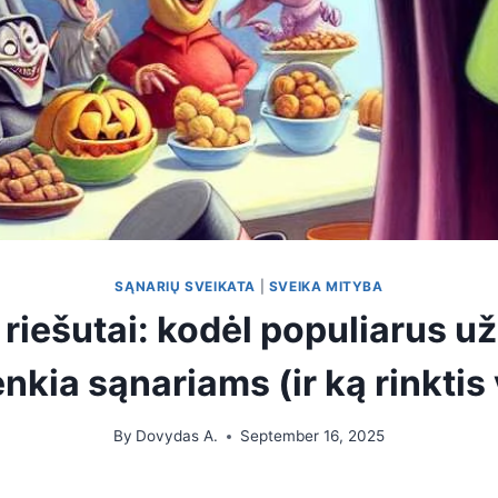
SĄNARIŲ SVEIKATA
|
SVEIKA MITYBA
 riešutai: kodėl populiarus u
enkia sąnariams (ir ką rinktis
By
Dovydas A.
September 16, 2025