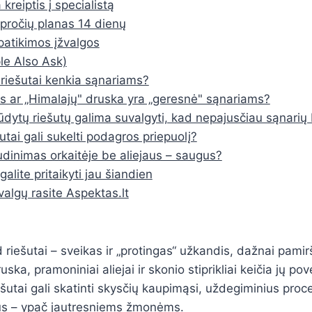
kreiptis į specialistą
pročių planas 14 dienų
r patikimos įžvalgos
e Also Ask)
i riešutai kenkia sąnariams?
os ar „Himalajų" druska yra „geresnė" sąnariams?
ūdytų riešutų galima suvalgyti, kad nepajusčiau sąnarių
šutai gali sukelti podagros priepuolį?
udinimas orkaitėje be aliejaus – saugus?
galite pritaikyti jau šiandien
valgų rasite Aspektas.lt
d riešutai – sveikas ir „protingas“ užkandis, dažnai pami
ska, pramoniniai aliejai ir skonio stiprikliai keičia jų pove
šutai gali skatinti skysčių kaupimąsi, uždegiminius proce
s – ypač jautresniems žmonėms.