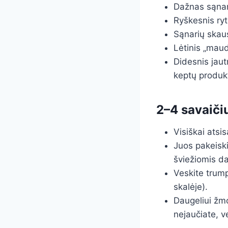
Dažnas sąnar
Ryškesnis ryt
Sąnarių skau
Lėtinis „maud
Didesnis jau
keptų produk
2–4 savaiči
Visiškai atsi
Juos pakeiski
šviežiomis da
Veskite trump
skalėje).
Daugeliui žmo
nejaučiate, ve