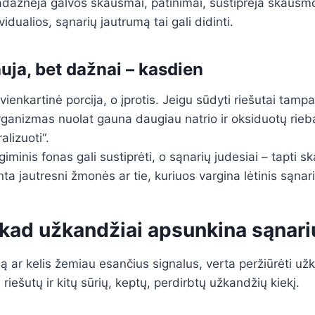
adažnėja galvos skausmai, patinimai, sustiprėja skausmo
vidualios, sąnarių jautrumą tai gali didinti.
uja, bet dažnai – kasdien
ienkartinė porcija, o įprotis. Jeigu sūdyti riešutai tamp
ganizmas nuolat gauna daugiau natrio ir oksiduotų rieba
alizuoti“.
egiminis fonas gali sustiprėti, o sąnarių judesiai – tapti 
nta jautresni žmonės ar tie, kuriuos vargina lėtinis sąna
 kad užkandžiai apsunkina sąnari
ną ar kelis žemiau esančius signalus, verta peržiūrėti u
riešutų ir kitų sūrių, keptų, perdirbtų užkandžių kiekį.