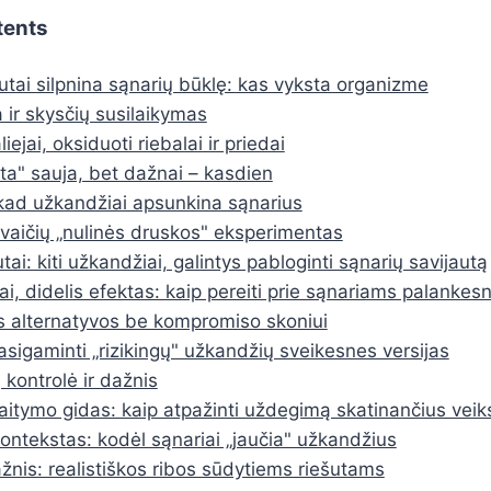
tents
šutai silpnina sąnarių būklę: kas vyksta organizme
 ir skysčių susilaikymas
liejai, oksiduoti riebalai ir priedai
ta" sauja, bet dažnai – kasdien
kad užkandžiai apsunkina sąnarius
vaičių „nulinės druskos" eksperimentas
utai: kiti užkandžiai, galintys pabloginti sąnarių savijautą
ai, didelis efektas: kaip pereiti prie sąnariams palankes
s alternatyvos be kompromiso skoniui
asigaminti „rizikingų" užkandžių sveikesnes versijas
 kontrolė ir dažnis
kaitymo gidas: kaip atpažinti uždegimą skatinančius veik
kontekstas: kodėl sąnariai „jaučia" užkandžius
ažnis: realistiškos ribos sūdytiems riešutams