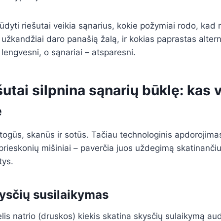
ūdyti riešutai veikia sąnarius, kokie požymiai rodo, kad 
ti užkandžiai daro panašią žalą, ir kokias paprastas altern
 lengvesni, o sąnariai – atsparesni.
šutai silpnina sąnarių būklę: kas 
e
atogūs, skanūs ir sotūs. Tačiau technologinis apdorojim
 prieskonių mišiniai – paverčia juos uždegimą skatinanč
tys.
kysčių susilaikymas
lis natrio (druskos) kiekis skatina skysčių sulaikymą au