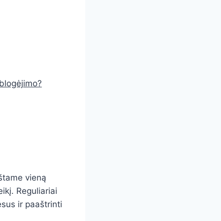
 blogėjimo?
rštame vieną
ikį. Reguliariai
sus ir paaštrinti