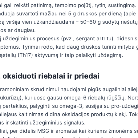
 gali reikšti patinimą, tempimo pojūtį, rytinį sustingimą.
oja suvartoti mažiau nei 5 g druskos per dieną (apie 2 
bą viršija vien užkandžiaudami – 50–60 g sūdytų riešutų
kos ar daugiau.
 į uždegiminius procesus (pvz., sergant artritu), didesnis 
mptomus. Tyrimai rodo, kad daug druskos turinti mityba ga
ąstelių (Th17) aktyvumą ir taip palaikyti uždegimą.
, oksiduoti riebalai ir priedai
ramoniniam skrudinimui naudojami pigūs augaliniai alieja
kukurūzų), kuriuose gausu omega-6 riebalų rūgščių. N
jų perteklius, palyginti su omega-3, susijęs su pro-uždeg
liejaus kaitinimas didina oksidacijos produktų kiekį. Toki
us ir skatinti uždegiminius signalus.
kliai, per didelis MSG ir aromatai kai kuriems žmonėms s