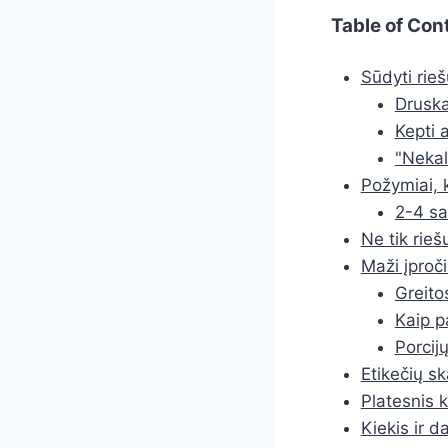
Table of Con
Sūdyti rie
Druska
Kepti a
"Nekal
Požymiai, 
2-4 sa
Ne tik rieš
Maži įproči
Greito
Kaip p
Porcijų
Etikečių s
Platesnis 
Kiekis ir d