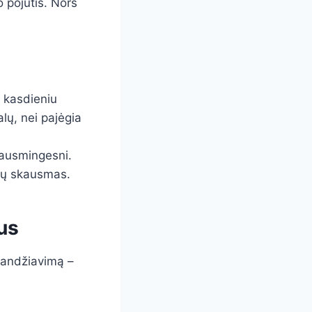
 pojūtis. Nors
a kasdieniu
lų, nei pajėgia
skausmingesni.
rių skausmas.
us
žkandžiavimą –