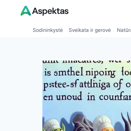
Skip
to
content
Sodininkystė
Sveikata ir gerovė
Natūr