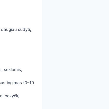
a daugiau sūdytų,
s, sėklomis,
 sustingimas (0–10
ei pokyčių