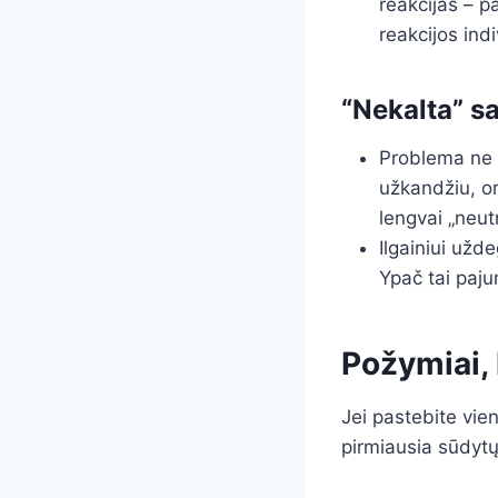
reakcijas – p
reakcijos indi
“Nekalta” sa
Problema ne v
užkandžiu, or
lengvai „neutr
Ilgainiui užd
Ypač tai paju
Požymiai,
Jei pastebite vie
pirmiausia sūdytų 