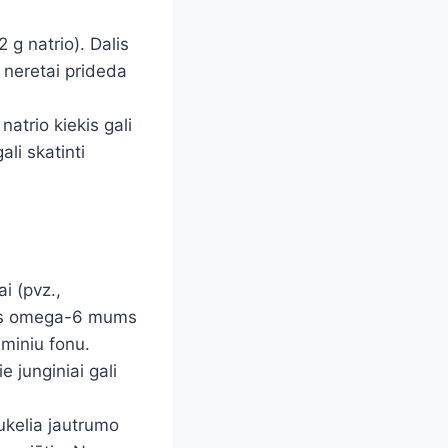
g natrio). Dalis
 neretai prideda
natrio kiekis gali
li skatinti
i (pvz.,
ors omega-6 mums
iminiu fonu.
e junginiai gali
ukelia jautrumo