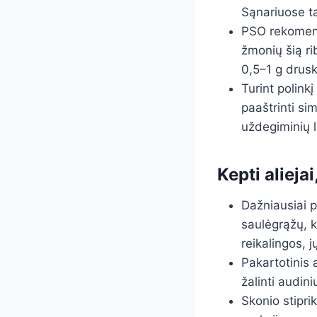
Sąnariuose tai
PSO rekomendu
žmonių šią ri
0,5–1 g drus
Turint polinkį
paaštrinti si
uždegiminių l
Kepti aliejai
Dažniausiai p
saulėgrąžų, 
reikalingos, 
Pakartotinis a
žalinti audini
Skonio stipri