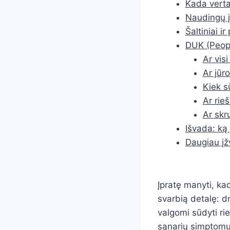
Kada verta 
Naudingų į
Šaltiniai i
DUK (Peopl
Ar vis
Ar jūr
Kiek s
Ar rie
Ar skr
Išvada: ką 
Daugiau įž
Įpratę manyti, ka
svarbią detalę: dru
valgomi sūdyti rie
sąnarių simptomu