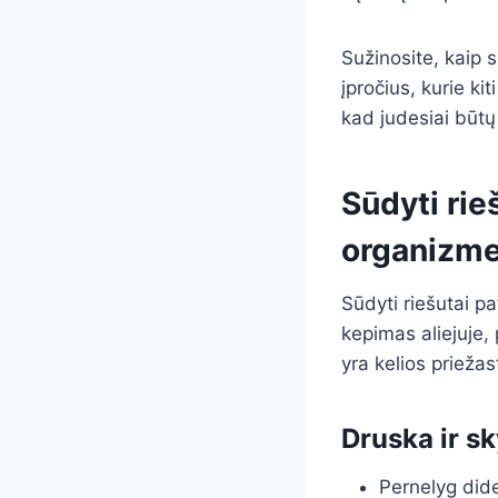
Sužinosite, kaip s
įpročius, kurie ki
kad judesiai būtų
Sūdyti rie
organizm
Sūdyti riešutai p
kepimas aliejuje,
yra kelios priežas
Druska ir s
Pernelyg dide