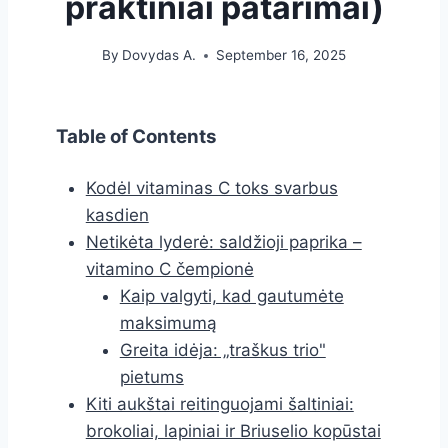
praktiniai patarimai)
By
Dovydas A.
September 16, 2025
Table of Contents
Kodėl vitaminas C toks svarbus
kasdien
Netikėta lyderė: saldžioji paprika –
vitamino C čempionė
Kaip valgyti, kad gautumėte
maksimumą
Greita idėja: „traškus trio"
pietums
Kiti aukštai reitinguojami šaltiniai:
brokoliai, lapiniai ir Briuselio kopūstai