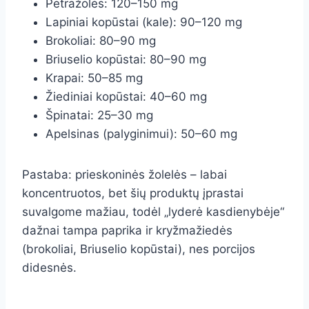
Petražolės: 120–150 mg
Lapiniai kopūstai (kale): 90–120 mg
Brokoliai: 80–90 mg
Briuselio kopūstai: 80–90 mg
Krapai: 50–85 mg
Žiediniai kopūstai: 40–60 mg
Špinatai: 25–30 mg
Apelsinas (palyginimui): 50–60 mg
Pastaba: prieskoninės žolelės – labai
koncentruotos, bet šių produktų įprastai
suvalgome mažiau, todėl „lyderė kasdienybėje“
dažnai tampa paprika ir kryžmažiedės
(brokoliai, Briuselio kopūstai), nes porcijos
didesnės.