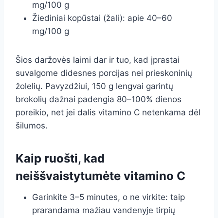
mg/100 g
Žiediniai kopūstai (žali): apie 40–60
mg/100 g
Šios daržovės laimi dar ir tuo, kad įprastai
suvalgome didesnes porcijas nei prieskoninių
žolelių. Pavyzdžiui, 150 g lengvai garintų
brokolių dažnai padengia 80–100% dienos
poreikio, net jei dalis vitamino C netenkama dėl
šilumos.
Kaip ruošti, kad
neiššvaistytumėte vitamino C
Garinkite 3–5 minutes, o ne virkite: taip
prarandama mažiau vandenyje tirpių