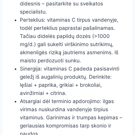
didesnis – pasitarkite su sveikatos
specialistu.
Perteklius: vitaminas C tirpus vandenyje,
todėl perteklius paprastai pašalinamas.
Tačiau didelės papildų dozės (>1000
mg/d.) gali sukelti virškinimo sutrikimų,
akmenligės riziką jautriems asmenims. Iš
maisto perdozuoti sunku.
Sinergija: vitaminas C padeda pasisavinti
geležį iš augalinių produktų. Derinkite:
lęšiai + paprika, grikiai + brokoliai,
avinžirniai + citrina.
Atsargiai dėl terminio apdorojimo: ilgas
virimas nuskurdina vandenyje tirpius
vitaminus. Garinimas ir trumpas kepimas –
geriausias kompromisas tarp skonio ir
naudos.