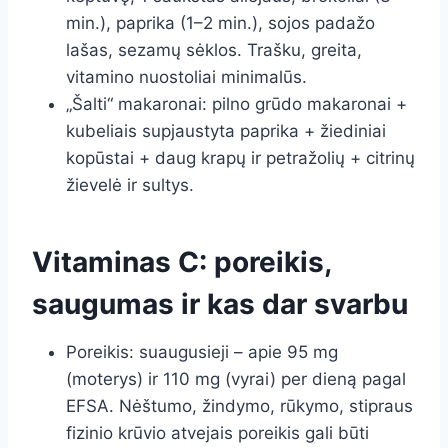
min.), paprika (1–2 min.), sojos padažo
lašas, sezamų sėklos. Trašku, greita,
vitamino nuostoliai minimalūs.
„Šalti“ makaronai: pilno grūdo makaronai +
kubeliais supjaustyta paprika + žiediniai
kopūstai + daug krapų ir petražolių + citrinų
žievelė ir sultys.
Vitaminas C: poreikis,
saugumas ir kas dar svarbu
Poreikis: suaugusieji – apie 95 mg
(moterys) ir 110 mg (vyrai) per dieną pagal
EFSA. Nėštumo, žindymo, rūkymo, stipraus
fizinio krūvio atvejais poreikis gali būti