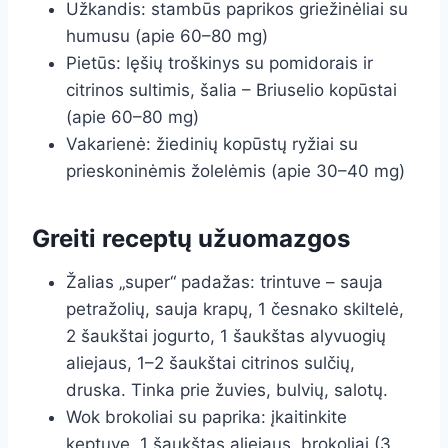
Užkandis: stambūs paprikos griežinėliai su
humusu (apie 60–80 mg)
Pietūs: lęšių troškinys su pomidorais ir
citrinos sultimis, šalia – Briuselio kopūstai
(apie 60–80 mg)
Vakarienė: žiedinių kopūstų ryžiai su
prieskoninėmis žolelėmis (apie 30–40 mg)
Greiti receptų užuomazgos
Žalias „super“ padažas: trintuve – sauja
petražolių, sauja krapų, 1 česnako skiltelė,
2 šaukštai jogurto, 1 šaukštas alyvuogių
aliejaus, 1–2 šaukštai citrinos sulčių,
druska. Tinka prie žuvies, bulvių, salotų.
Wok brokoliai su paprika: įkaitinkite
keptuvę, 1 šaukštas aliejaus, brokoliai (3