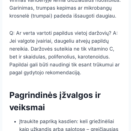
virimas vandenyje lemia didžiausius nuostolius.
Garinimas, trumpas kepimas ar mikrobangų
krosnelė (trumpai) padeda išsaugoti daugiau.
Q: Ar verta vartoti papildus vietoj daržovių? A:
Jei valgote įvairiai, daugeliu atvejų papildų
nereikia. Daržovės suteikia ne tik vitamino C,
bet ir skaidulas, polifenolius, karotenoidus.
Papildai gali būti naudingi tik esant trūkumui ar
pagal gydytojo rekomendaciją.
Pagrindinės įžvalgos ir
veiksmai
Įtraukite papriką kasdien: keli griežinėliai
kaip užkandis arba salotose – greičiausias