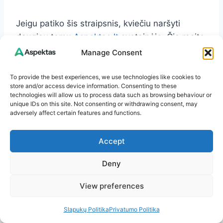
Jeigu patiko šis straipsnis, kviečiu naršyti
daugiau temų
Aspektas.lt
svetainėje. Čia rasite
straipsnių apie sveikatą, patarimus kasdienai,
Manage Consent
aktualijas ir dar daugiau.
To provide the best experiences, we use technologies like cookies to
store and/or access device information. Consenting to these
Ačiū, kad skaitote. Linkiu jums šviesios ir
technologies will allow us to process data such as browsing behaviour or
unique IDs on this site. Not consenting or withdrawing consent, may
įkvepiančios dienos!
adversely affect certain features and functions.
Post
#
Daržovės
#
Lapiniai kopūstai
#
Saldžioji paprika
Accept
Tags:
#
Sveikata ir imunitetas
#
Vitamino C šaltiniai
Deny
View preferences
Slapukų Politika
Privatumo Politika