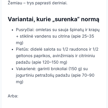
Žemiau – trys paprasti deriniai.
Variantai, kurie „surenka“ normą
Pusryčiai: omletas su sauja špinatų ir krapų
+ stiklinė vandens su citrina (apie 25–35
mg)
Pietūs: didelė salota su 1/2 raudonos ir 1/2
geltonos paprikos, avinžirniais ir citrininiu
padažu (apie 120–150 mg)
Vakarienė: garinti brokoliai (150 g) su
jogurtiniu petražolių padažu (apie 70–90
mg)
Arba: