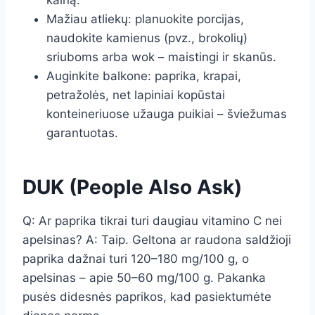
kainą.
Mažiau atliekų: planuokite porcijas,
naudokite kamienus (pvz., brokolių)
sriuboms arba wok – maistingi ir skanūs.
Auginkite balkone: paprika, krapai,
petražolės, net lapiniai kopūstai
konteineriuose užauga puikiai – šviežumas
garantuotas.
DUK (People Also Ask)
Q: Ar paprika tikrai turi daugiau vitamino C nei
apelsinas? A: Taip. Geltona ar raudona saldžioji
paprika dažnai turi 120–180 mg/100 g, o
apelsinas – apie 50–60 mg/100 g. Pakanka
pusės didesnės paprikos, kad pasiektumėte