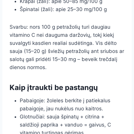
Krapai (žali): apie 50–85 mg/100 g
Špinatai (žali): apie 25–30 mg/100 g
Svarbu: nors 100 g petražolių turi daugiau
vitamino C nei dauguma daržovių, tokį kiekį
suvalgyti kasdien realiai sudėtinga. Vis dėlto
sauja (15–20 g) šviežių petražolių ant sriubos ar
salotų gali pridėti 15–30 mg – beveik trečdalį
dienos normos.
Kaip įtraukti be pastangų
Pabaigoje: žoleles berkite į patiekalus
pabaigoje, jau nukėlus nuo kaitros.
Glotnučiai: sauja špinatų + citrina +
saldžioji paprika + vanduo = gaivus, C
vitamino turtingas gėrimas.