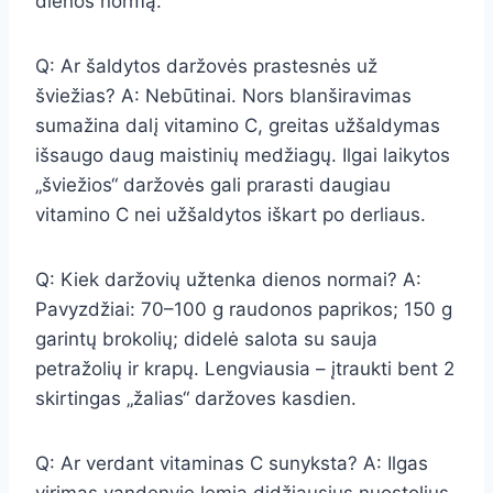
dienos normą.
Q: Ar šaldytos daržovės prastesnės už
šviežias? A: Nebūtinai. Nors blanširavimas
sumažina dalį vitamino C, greitas užšaldymas
išsaugo daug maistinių medžiagų. Ilgai laikytos
„šviežios“ daržovės gali prarasti daugiau
vitamino C nei užšaldytos iškart po derliaus.
Q: Kiek daržovių užtenka dienos normai? A:
Pavyzdžiai: 70–100 g raudonos paprikos; 150 g
garintų brokolių; didelė salota su sauja
petražolių ir krapų. Lengviausia – įtraukti bent 2
skirtingas „žalias“ daržoves kasdien.
Q: Ar verdant vitaminas C sunyksta? A: Ilgas