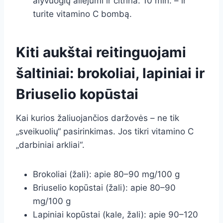
alyvuogių aliejumi ir citrina. 10 min. – ir
turite vitamino C bombą.
Kiti aukštai reitinguojami
šaltiniai: brokoliai, lapiniai ir
Briuselio kopūstai
Kai kurios žaliuojančios daržovės – ne tik
„sveikuolių“ pasirinkimas. Jos tikri vitamino C
„darbiniai arkliai“.
Brokoliai (žali): apie 80–90 mg/100 g
Briuselio kopūstai (žali): apie 80–90
mg/100 g
Lapiniai kopūstai (kale, žali): apie 90–120