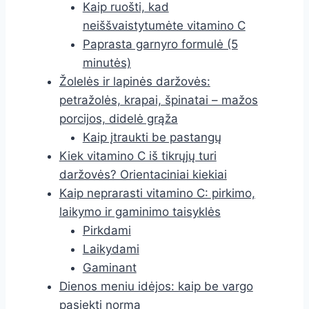
Kaip ruošti, kad
neiššvaistytumėte vitamino C
Paprasta garnyro formulė (5
minutės)
Žolelės ir lapinės daržovės:
petražolės, krapai, špinatai – mažos
porcijos, didelė grąža
Kaip įtraukti be pastangų
Kiek vitamino C iš tikrųjų turi
daržovės? Orientaciniai kiekiai
Kaip neprarasti vitamino C: pirkimo,
laikymo ir gaminimo taisyklės
Pirkdami
Laikydami
Gaminant
Dienos meniu idėjos: kaip be vargo
pasiekti normą