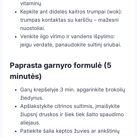
vitaminų.
Kepkite ant didelės kaitros trumpai (wok):
trumpas kontaktas su karščiu – mažesni
nuostoliai.
Venkite ilgo virimo ir vandens išpylimo:
jeigu verdate, panaudokite sultinį sriubai.
Paprasta garnyro formulė (5
minutės)
Garų krepšelyje 3 min. apgarinkite brokolių
žiedynus.
Apšlakstykite citrinos sultimis, įmaišykite
žiupsnį druskos ir šiek tiek šalto spaudimo
aliejaus.
Patiekite šalia keptos žuvies ar ankštinių