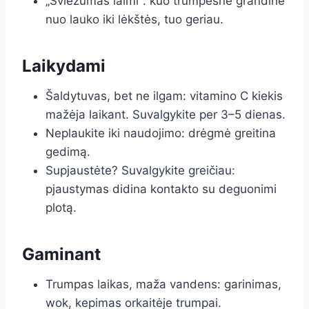
„Šviežumas laimi“: kuo trumpesnė grandinė
nuo lauko iki lėkštės, tuo geriau.
Laikydami
Šaldytuvas, bet ne ilgam: vitamino C kiekis
mažėja laikant. Suvalgykite per 3–5 dienas.
Neplaukite iki naudojimo: drėgmė greitina
gedimą.
Supjaustėte? Suvalgykite greičiau:
pjaustymas didina kontakto su deguonimi
plotą.
Gaminant
Trumpas laikas, maža vandens: garinimas,
wok, kepimas orkaitėje trumpai.