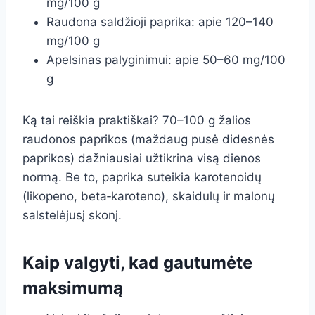
mg/100 g
Raudona saldžioji paprika: apie 120–140
mg/100 g
Apelsinas palyginimui: apie 50–60 mg/100
g
Ką tai reiškia praktiškai? 70–100 g žalios
raudonos paprikos (maždaug pusė didesnės
paprikos) dažniausiai užtikrina visą dienos
normą. Be to, paprika suteikia karotenoidų
(likopeno, beta‑karoteno), skaidulų ir malonų
salstelėjusį skonį.
Kaip valgyti, kad gautumėte
maksimumą