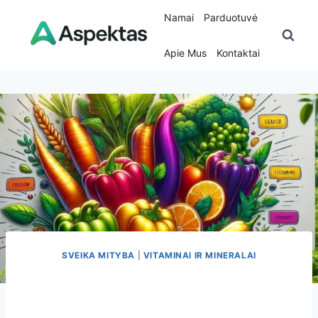
Skip
Namai
Parduotuvė
to
content
Apie Mus
Kontaktai
SVEIKA MITYBA
|
VITAMINAI IR MINERALAI