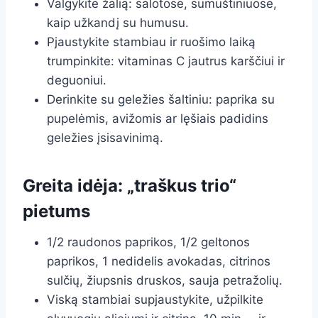
Valgykite žalią: salotose, sumuštiniuose,
kaip užkandį su humusu.
Pjaustykite stambiau ir ruošimo laiką
trumpinkite: vitaminas C jautrus karščiui ir
deguoniui.
Derinkite su geležies šaltiniu: paprika su
pupelėmis, avižomis ar lęšiais padidins
geležies įsisavinimą.
Greita idėja: „traškus trio“
pietums
1/2 raudonos paprikos, 1/2 geltonos
paprikos, 1 nedidelis avokadas, citrinos
sulčių, žiupsnis druskos, sauja petražolių.
Viską stambiai supjaustykite, užpilkite