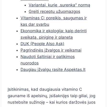
Variantai, kurie „surenka" normą
Greiti receptų užuomazgos
Vitaminas C: poreikis, saugumas ir
kas dar svarbu
Ekonomika ir ekologija: kaip derinti
sveikatą, piniginę ir planetą
DUK (People Also Ask)
Pagrindinės įžvalgos ir veiksmai
Naudoti šaltiniai ir patikimos
nuorodos
Daugiau įžvalgų rasite Aspektas.lt
Įsitikinimas, kad daugiausia vitamino C
gauname iš apelsinų, įsišaknijęs taip giliai, jog
nustebsite sužinoję – kai kurios daržovės juos