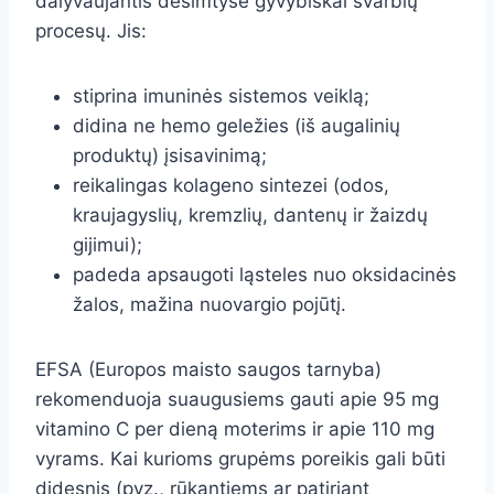
dalyvaujantis dešimtyse gyvybiškai svarbių
procesų. Jis:
stiprina imuninės sistemos veiklą;
didina ne hemo geležies (iš augalinių
produktų) įsisavinimą;
reikalingas kolageno sintezei (odos,
kraujagyslių, kremzlių, dantenų ir žaizdų
gijimui);
padeda apsaugoti ląsteles nuo oksidacinės
žalos, mažina nuovargio pojūtį.
EFSA (Europos maisto saugos tarnyba)
rekomenduoja suaugusiems gauti apie 95 mg
vitamino C per dieną moterims ir apie 110 mg
vyrams. Kai kurioms grupėms poreikis gali būti
didesnis (pvz., rūkantiems ar patiriant