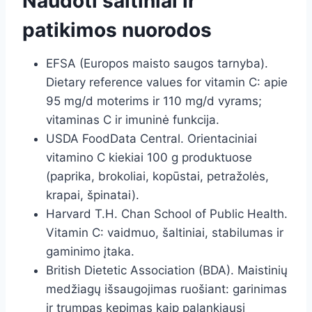
Naudoti šaltiniai ir
patikimos nuorodos
EFSA (Europos maisto saugos tarnyba).
Dietary reference values for vitamin C: apie
95 mg/d moterims ir 110 mg/d vyrams;
vitaminas C ir imuninė funkcija.
USDA FoodData Central. Orientaciniai
vitamino C kiekiai 100 g produktuose
(paprika, brokoliai, kopūstai, petražolės,
krapai, špinatai).
Harvard T.H. Chan School of Public Health.
Vitamin C: vaidmuo, šaltiniai, stabilumas ir
gaminimo įtaka.
British Dietetic Association (BDA). Maistinių
medžiagų išsaugojimas ruošiant: garinimas
ir trumpas kepimas kaip palankiausi