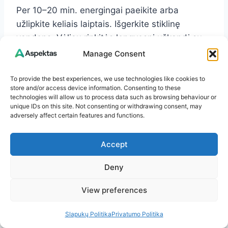
Per 10–20 min. energingai paeikite arba
užlipkite keliais laiptais. Išgerkite stiklinę
vandens. Vėliau rinkitės lengvesnį užkandį su
baltymais (pvz., jogurtą) – taip išlyginsite
Manage Consent
vėlesnius svyravimus.
To provide the best experiences, we use technologies like cookies to
store and/or access device information. Consenting to these
Ar vaisius reikia riboti, jei noriu
technologies will allow us to process data such as browsing behaviour or
unique IDs on this site. Not consenting or withdrawing consent, may
mažiau cukraus?
adversely affect certain features and functions.
Vaisiai tinka, ypač uogos, obuoliai, kriaušės.
Accept
Valgykite kartu su baltymais ar riešutais ir
Deny
venkite didelių porcijų vienu kartu. Vaisių sultis
geriau keisti pačiais vaisiais.
View preferences
Ar be glitimo produktai reiškia
Slapukų Politika
Privatumo Politika