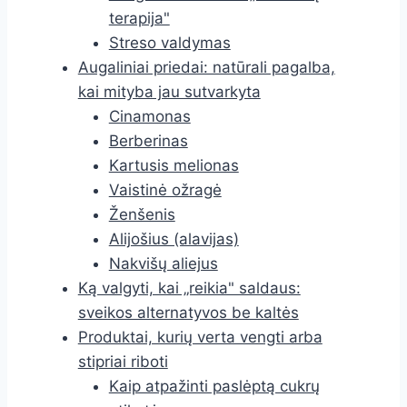
terapija"
Streso valdymas
Augaliniai priedai: natūrali pagalba,
kai mityba jau sutvarkyta
Cinamonas
Berberinas
Kartusis melionas
Vaistinė ožragė
Ženšenis
Alijošius (alavijas)
Nakvišų aliejus
Ką valgyti, kai „reikia" saldaus:
sveikos alternatyvos be kaltės
Produktai, kurių verta vengti arba
stipriai riboti
Kaip atpažinti paslėptą cukrų