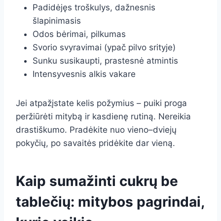
Padidėjęs troškulys, dažnesnis
šlapinimasis
Odos bėrimai, pilkumas
Svorio svyravimai (ypač pilvo srityje)
Sunku susikaupti, prastesnė atmintis
Intensyvesnis alkis vakare
Jei atpažįstate kelis požymius – puiki proga
peržiūrėti mitybą ir kasdienę rutiną. Nereikia
drastiškumo. Pradėkite nuo vieno–dviejų
pokyčių, po savaitės pridėkite dar vieną.
Kaip sumažinti cukrų be
tablečių: mitybos pagrindai,