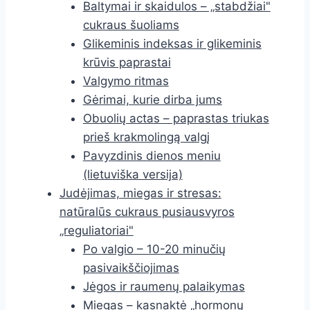
Baltymai ir skaidulos – „stabdžiai"
cukraus šuoliams
Glikeminis indeksas ir glikeminis
krūvis paprastai
Valgymo ritmas
Gėrimai, kurie dirba jums
Obuolių actas – paprastas triukas
prieš krakmolingą valgį
Pavyzdinis dienos meniu
(lietuviška versija)
Judėjimas, miegas ir stresas:
natūralūs cukraus pusiausvyros
„reguliatoriai"
Po valgio – 10-20 minučių
pasivaikščiojimas
Jėgos ir raumenų palaikymas
Miegas – kasnaktė „hormonų