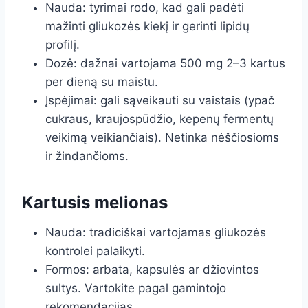
Nauda: tyrimai rodo, kad gali padėti
mažinti gliukozės kiekį ir gerinti lipidų
profilį.
Dozė: dažnai vartojama 500 mg 2–3 kartus
per dieną su maistu.
Įspėjimai: gali sąveikauti su vaistais (ypač
cukraus, kraujospūdžio, kepenų fermentų
veikimą veikiančiais). Netinka nėščiosioms
ir žindančioms.
Kartusis melionas
Nauda: tradiciškai vartojamas gliukozės
kontrolei palaikyti.
Formos: arbata, kapsulės ar džiovintos
sultys. Vartokite pagal gamintojo
rekomendacijas.