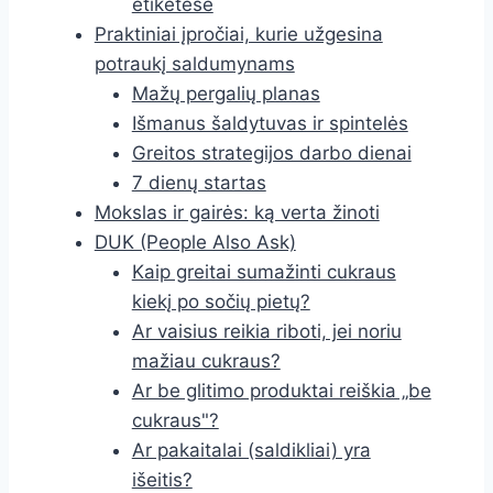
etiketėse
Praktiniai įpročiai, kurie užgesina
potraukį saldumynams
Mažų pergalių planas
Išmanus šaldytuvas ir spintelės
Greitos strategijos darbo dienai
7 dienų startas
Mokslas ir gairės: ką verta žinoti
DUK (People Also Ask)
Kaip greitai sumažinti cukraus
kiekį po sočių pietų?
Ar vaisius reikia riboti, jei noriu
mažiau cukraus?
Ar be glitimo produktai reiškia „be
cukraus"?
Ar pakaitalai (saldikliai) yra
išeitis?