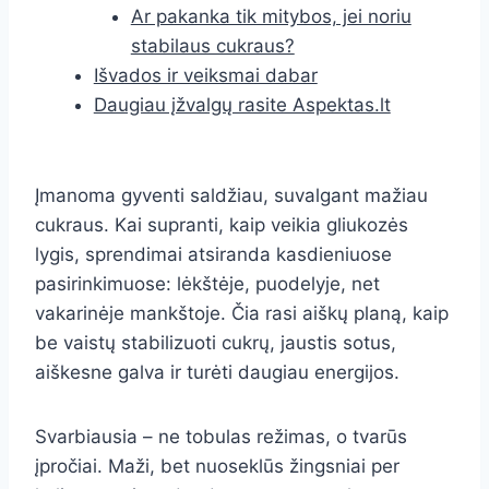
Ar pakanka tik mitybos, jei noriu
stabilaus cukraus?
Išvados ir veiksmai dabar
Daugiau įžvalgų rasite Aspektas.lt
Įmanoma gyventi saldžiau, suvalgant mažiau
cukraus. Kai supranti, kaip veikia gliukozės
lygis, sprendimai atsiranda kasdieniuose
pasirinkimuose: lėkštėje, puodelyje, net
vakarinėje mankštoje. Čia rasi aiškų planą, kaip
be vaistų stabilizuoti cukrų, jaustis sotus,
aiškesne galva ir turėti daugiau energijos.
Svarbiausia – ne tobulas režimas, o tvarūs
įpročiai. Maži, bet nuoseklūs žingsniai per