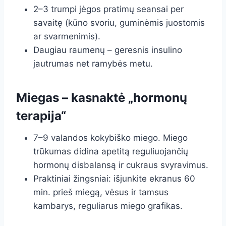
2–3 trumpi jėgos pratimų seansai per
savaitę (kūno svoriu, guminėmis juostomis
ar svarmenimis).
Daugiau raumenų – geresnis insulino
jautrumas net ramybės metu.
Miegas – kasnaktė „hormonų
terapija“
7–9 valandos kokybiško miego. Miego
trūkumas didina apetitą reguliuojančių
hormonų disbalansą ir cukraus svyravimus.
Praktiniai žingsniai: išjunkite ekranus 60
min. prieš miegą, vėsus ir tamsus
kambarys, reguliarus miego grafikas.