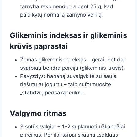
tarnyba rekomenduoja bent 25 g, kad
palaikytų normalią žarnyno veiklą.
Glikeminis indeksas ir glikeminis
krūvis paprastai
Žemas glikeminis indeksas – gerai, bet dar
svarbiau bendra porcija (glikeminis krūvis).
Pavyzdys: bananą suvalgykite su sauja
riešutų ar jogurtu – taip suformuosite
„stabdžių pėdsaką“ cukrui.
Valgymo ritmas
3 sotūs valgiai + 1–2 suplanuoti užkandžiai
prireikus. Per ilgi tarpai skatina „saldaus