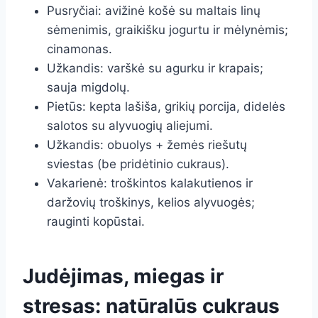
Pusryčiai: avižinė košė su maltais linų
sėmenimis, graikišku jogurtu ir mėlynėmis;
cinamonas.
Užkandis: varškė su agurku ir krapais;
sauja migdolų.
Pietūs: kepta lašiša, grikių porcija, didelės
salotos su alyvuogių aliejumi.
Užkandis: obuolys + žemės riešutų
sviestas (be pridėtinio cukraus).
Vakarienė: troškintos kalakutienos ir
daržovių troškinys, kelios alyvuogės;
rauginti kopūstai.
Judėjimas, miegas ir
stresas: natūralūs cukraus