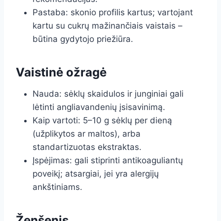
Pastaba: skonio profilis kartus; vartojant
kartu su cukrų mažinančiais vaistais –
būtina gydytojo priežiūra.
Vaistinė ožragė
Nauda: sėklų skaidulos ir junginiai gali
lėtinti angliavandenių įsisavinimą.
Kaip vartoti: 5–10 g sėklų per dieną
(užplikytos ar maltos), arba
standartizuotas ekstraktas.
Įspėjimas: gali stiprinti antikoaguliantų
poveikį; atsargiai, jei yra alergijų
ankštiniams.
Ženšenis