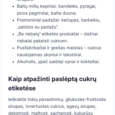
Baltų miltų kepiniai: bandelės, pyragai,
picos pagrindai, balta duona.
Pramoniniai padažai: kečupas, barbekiu,
„salotos su padažu“.
„Be riebalų“ etiketės produktai – dažnai
riebalai pakeisti cukrumi.
Pusfabrikačiai ir greitas maistas – cukrus
naudojamas skoniui ir tekstūrai.
Alkoholis, ypač saldieji vynai ir kokteiliai.
Kaip atpažinti paslėptą cukrų
etiketėse
Ieškokite tokių pavadinimų: gliukozės-fruktozės
sirupas, invertuotas cukrus, agavų sirupas,
dekstrozė, maltozė, sacharozė, kukurūzų