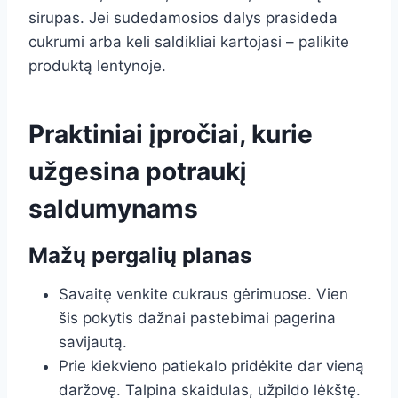
sirupas. Jei sudedamosios dalys prasideda
cukrumi arba keli saldikliai kartojasi – palikite
produktą lentynoje.
Praktiniai įpročiai, kurie
užgesina potraukį
saldumynams
Mažų pergalių planas
Savaitę venkite cukraus gėrimuose. Vien
šis pokytis dažnai pastebimai pagerina
savijautą.
Prie kiekvieno patiekalo pridėkite dar vieną
daržovę. Talpina skaidulas, užpildo lėkštę.