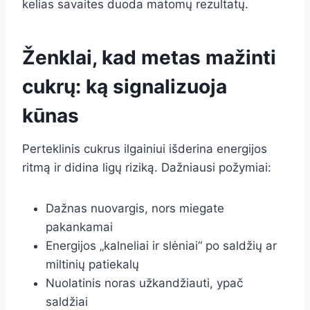
kelias savaites duoda matomų rezultatų.
Ženklai, kad metas mažinti
cukrų: ką signalizuoja
kūnas
Perteklinis cukrus ilgainiui išderina energijos
ritmą ir didina ligų riziką. Dažniausi požymiai:
Dažnas nuovargis, nors miegate
pakankamai
Energijos „kalneliai ir slėniai“ po saldžių ar
miltinių patiekalų
Nuolatinis noras užkandžiauti, ypač
saldžiai