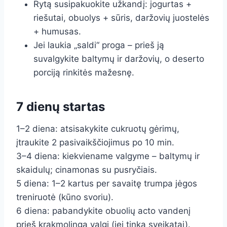
Rytą susipakuokite užkandį: jogurtas +
riešutai, obuolys + sūris, daržovių juostelės
+ humusas.
Jei laukia „saldi“ proga – prieš ją
suvalgykite baltymų ir daržovių, o deserto
porciją rinkitės mažesnę.
7 dienų startas
1–2 diena: atsisakykite cukruotų gėrimų,
įtraukite 2 pasivaikščiojimus po 10 min.
3–4 diena: kiekviename valgyme – baltymų ir
skaidulų; cinamonas su pusryčiais.
5 diena: 1–2 kartus per savaitę trumpa jėgos
treniruotė (kūno svoriu).
6 diena: pabandykite obuolių acto vandenį
prieš krakmolingą valgį (jei tinka sveikatai).