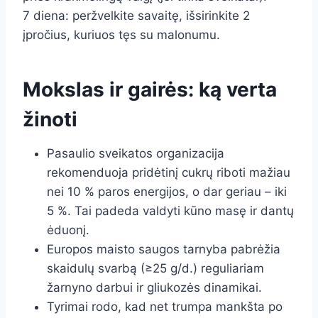
7 diena: peržvelkite savaitę, išsirinkite 2
įpročius, kuriuos tęs su malonumu.
Mokslas ir gairės: ką verta
žinoti
Pasaulio sveikatos organizacija
rekomenduoja pridėtinį cukrų riboti mažiau
nei 10 % paros energijos, o dar geriau – iki
5 %. Tai padeda valdyti kūno masę ir dantų
ėduonį.
Europos maisto saugos tarnyba pabrėžia
skaidulų svarbą (≥25 g/d.) reguliariam
žarnyno darbui ir gliukozės dinamikai.
Tyrimai rodo, kad net trumpa mankšta po