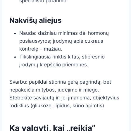
specialisto patarimo.
Nakvišų aliejus
Nauda: dažniau minimas dėl hormonų
pusiausvyros; įrodymų apie cukraus
kontrolę – mažiau.
Tikslingiausia rinktis kitas, stipresnio
įrodymų krepšelio priemones.
Svarbu: papildai stiprina gerą pagrindą, bet
nepakeičia mitybos, judėjimo ir miego.
Stebėkite savijautą ir, jei įmanoma, objektyvius
rodiklius (gliukozę, lipidus, kūno apimtis).
Ką valgyti, kai „reikia“