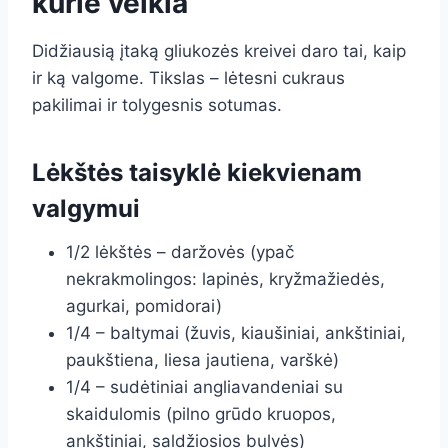
kurie veikia
Didžiausią įtaką gliukozės kreivei daro tai, kaip
ir ką valgome. Tikslas – lėtesni cukraus
pakilimai ir tolygesnis sotumas.
Lėkštės taisyklė kiekvienam
valgymui
1/2 lėkštės – daržovės (ypač
nekrakmolingos: lapinės, kryžmažiedės,
agurkai, pomidorai)
1/4 – baltymai (žuvis, kiaušiniai, ankštiniai,
paukštiena, liesa jautiena, varškė)
1/4 – sudėtiniai angliavandeniai su
skaidulomis (pilno grūdo kruopos,
ankštiniai, saldžiosios bulvės)