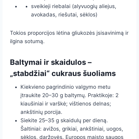
sveikieji riebalai (alyvuogių aliejus,
avokadas, riešutai, sėklos)
Tokios proporcijos lėtina gliukozės įsisavinimą ir
ilgina sotumą.
Baltymai ir skaidulos –
„stabdžiai“ cukraus šuoliams
Kiekvieno pagrindinio valgymo metu
įtraukite 20–30 g baltymų. Praktikoje: 2
kiaušiniai ir varškė; vištienos delnas;
ankštinių porcija.
Siekite 25–35 g skaidulų per dieną.
Šaltiniai: avižos, grikiai, ankštiniai, uogos,
sėklos, daržovės. Europos maisto saugos