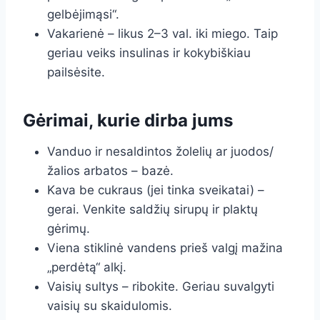
gelbėjimąsi“.
Vakarienė – likus 2–3 val. iki miego. Taip
geriau veiks insulinas ir kokybiškiau
pailsėsite.
Gėrimai, kurie dirba jums
Vanduo ir nesaldintos žolelių ar juodos/
žalios arbatos – bazė.
Kava be cukraus (jei tinka sveikatai) –
gerai. Venkite saldžių sirupų ir plaktų
gėrimų.
Viena stiklinė vandens prieš valgį mažina
„perdėtą“ alkį.
Vaisių sultys – ribokite. Geriau suvalgyti
vaisių su skaidulomis.