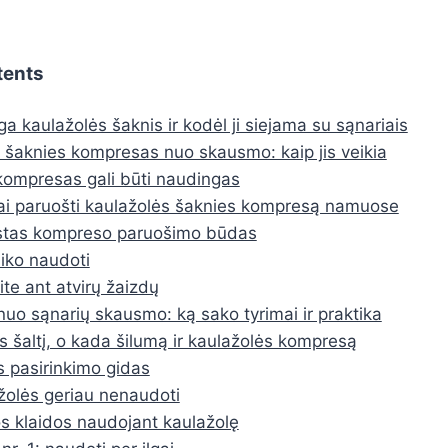
tents
a kaulažolės šaknis ir kodėl ji siejama su sąnariais
 šaknies kompresas nuo skausmo: kaip jis veikia
ompresas gali būti naudingas
ai paruošti kaulažolės šaknies kompresą namuose
stas kompreso paruošimo būdas
aiko naudoti
te ant atvirų žaizdų
nuo sąnarių skausmo: ką sako tyrimai ir praktika
s šaltį, o kada šilumą ir kaulažolės kompresą
s pasirinkimo gidas
olės geriau nenaudoti
s klaidos naudojant kaulažolę