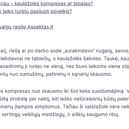
riau – kaulažolės kompresas ar tepalas?
 laiko turėtų pasijusti poveikis?
valgų rasite Aspektas.lt
lį, riešą ar po darbo sode „surakindavo“ nugarą, senos
ebdavosi ne tablečių, o kaulažolės šaknies. Taukė, kaul
avadinimų ji turėjo ne vieną, nes buvo laikoma viena st
monių nuo sumušimų, patinimų ir sąnarių skausmo.
s kompresas nuo skausmo iki šiol kelia susidomėjimą. V
iltą drobelę per naktį, kiti ieško natūralesnių būdų palen
menų įtampos simptomus. Tačiau ši vaistažolė nėra nek
 ir vertingų veikliųjų medžiagų, ir aiškių saugumo ribų.