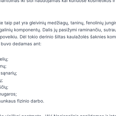
 alantoinas iki šiol naudojamas kai kuriuose kosmetikos ir
e taip pat yra gleivinių medžiagų, taninų, fenolinių jungi
augalinių komponentų. Dalis jų pasižymi raminančiu, sutra
poveikiu. Dėl tokio derinio šiltas kaulažolės šaknies k
e buvo dedamas ant:
lių;
rnų;
ų sąnarių;
ų;
čių;
nugaros;
unkaus fizinio darbo.