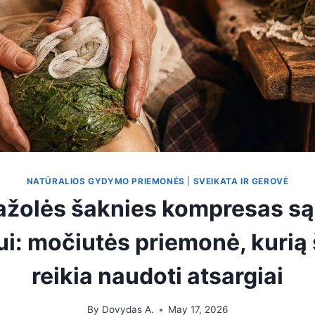
NATŪRALIOS GYDYMO PRIEMONĖS
|
SVEIKATA IR GEROVĖ
ažolės šaknies kompresas są
i: močiutės priemonė, kurią 
reikia naudoti atsargiai
By
Dovydas A.
May 17, 2026