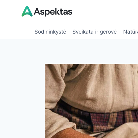
Skip
to
content
Sodininkystė
Sveikata ir gerovė
Natūr