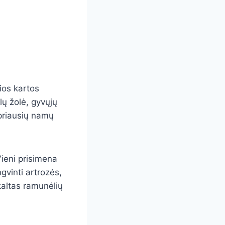
ios kartos
ų žolė, gyvųjų
ipriausių namų
ieni prisimena
gvinti artrozės,
altas ramunėlių