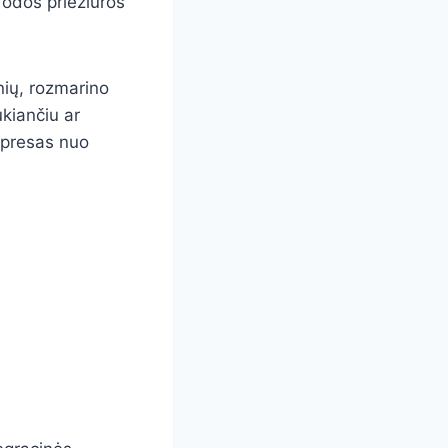
 odos priežiūros
nių, rozmarino
ukiančiu ar
ompresas nuo