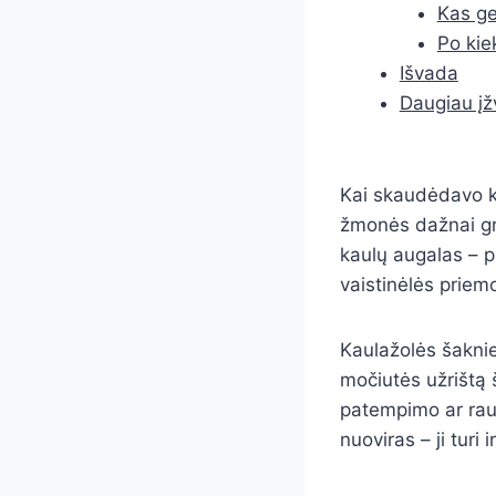
Kas ge
Po kiek
Išvada
Daugiau įž
Kai skaudėdavo ke
žmonės dažnai gri
kaulų augalas – p
vaistinėlės prie
Kaulažolės šaknie
močiutės užrištą š
patempimo ar rau
nuoviras – ji turi