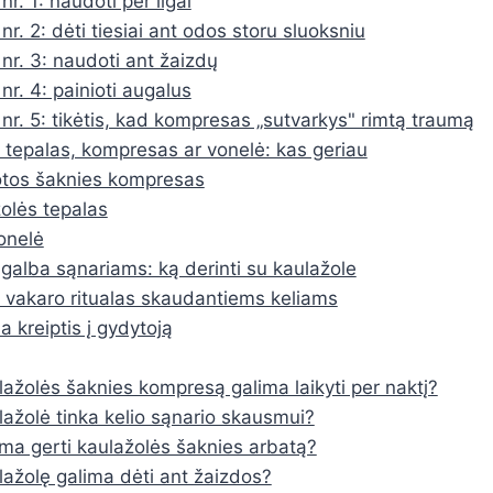
nr. 1: naudoti per ilgai
nr. 2: dėti tiesiai ant odos storu sluoksniu
 nr. 3: naudoti ant žaizdų
nr. 4: painioti augalus
 nr. 5: tikėtis, kad kompresas „sutvarkys" rimtą traumą
 tepalas, kompresas ar vonelė: kas geriau
tos šaknies kompresas
olės tepalas
vonelė
agalba sąnariams: ką derinti su kaulažole
vakaro ritualas skaudantiems keliams
 kreiptis į gydytoją
lažolės šaknies kompresą galima laikyti per naktį?
lažolė tinka kelio sąnario skausmui?
ima gerti kaulažolės šaknies arbatą?
lažolę galima dėti ant žaizdos?