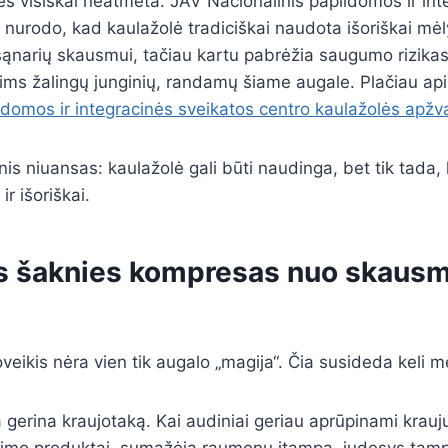
s visiškai neatmeta. JAV Nacionalinis papildomos ir int
 nurodo, kad kaulažolė tradiciškai naudota išoriškai mė
narių skausmui, tačiau kartu pabrėžia saugumo rizikas d
ims žalingų junginių, randamų šiame augale. Plačiau ap
ldomos ir integracinės sveikatos centro kaulažolės apžv
inis niuansas: kaulažolė gali būti naudinga, bet tik tada
ir išoriškai.
s šaknies kompresas nuo skausmo
veikis nėra vien tik augalo „magija“. Čia susideda keli 
a gerina kraujotaką. Kai audiniai geriau aprūpinami krauju