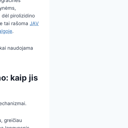
egracinės
lynėms,
ėl pirolizidino
ie tai rašoma
JAV
algoje
.
, kai naudojama
: kaip jis
mechanizmai.
, greičiau