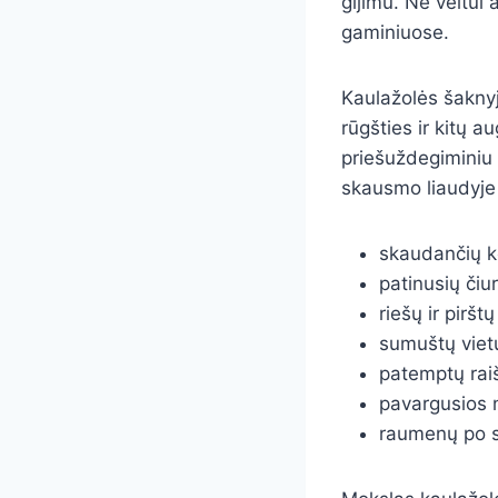
gijimu. Ne veltui
gaminiuose.
Kaulažolės šaknyj
rūgšties ir kitų 
priešuždegiminiu 
skausmo liaudyj
skaudančių ke
patinusių čiu
riešų ir piršt
sumuštų viet
patemptų raiš
pavargusios 
raumenų po s