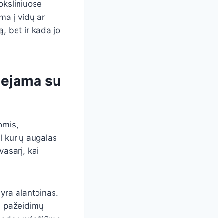
moksliniuose
ma į vidų ar
, bet ir kada jo
siejama su
omis,
l kurių augalas
asarį, kai
 yra alantoinas.
ių pažeidimų