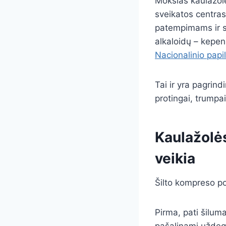
Mokslas kaulažolė
sveikatos centras
patempimams ir są
alkaloidų – kepen
Nacionalinio papi
Tai ir yra pagrind
protingai, trumpai 
Kaulažolė
veikia
Šilto kompreso po
Pirma, pati šilum