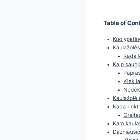
Table of Con
Kuo ypating
Kaulažolės
Kada k
Kaip saugi
Papra
Kiek l
Nedėki
Kaulažolė 
Kada rinkti
Greita
Kam kaulaž
Dažniausio