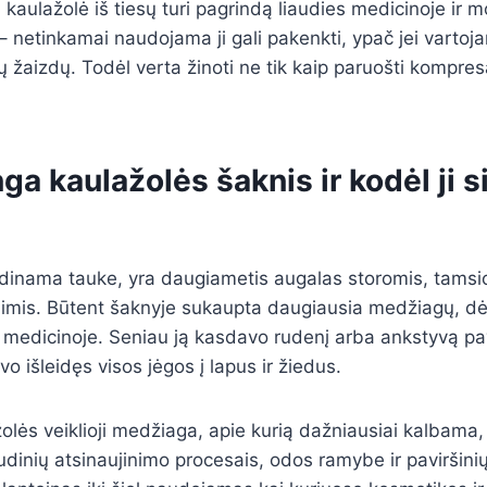
 kaulažolė iš tiesų turi pagrindą liaudies medicinoje ir 
– netinkamai naudojama ji gali pakenkti, ypač jei vartoja
 žaizdų. Todėl verta žinoti ne tik kaip paruošti kompresą
ga kaulažolės šaknis ir kodėl ji 
adinama tauke, yra daugiametis augalas storomis, tamsi
nimis. Būtent šaknyje sukaupta daugiausia medžiagų, dė
s medicinoje. Seniau ją kasdavo rudenį arba ankstyvą pav
o išleidęs visos jėgos į lapus ir žiedus.
olės veiklioji medžiaga, apie kurią dažniausiai kalbama,
udinių atsinaujinimo procesais, odos ramybe ir paviršin