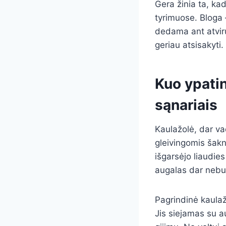
Gera žinia ta, kad
tyrimuose. Bloga 
dedama ant atvirų
geriau atsisakyti.
Kuo ypatin
sąnariais
Kaulažolė, dar v
gleivingomis šak
išgarsėjo liaudie
augalas dar nebuv
Pagrindinė kaulaž
Jis siejamas su a