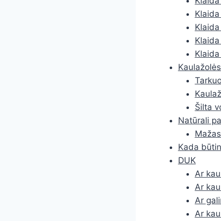
Klaida 
Klaida 
Klaida
Klaida 
Klaida
Kaulažolės
Tarkuo
Kaulaž
Šilta 
Natūrali p
Mažas 
Kada būtina
DUK
Ar kau
Ar kau
Ar gal
Ar kau