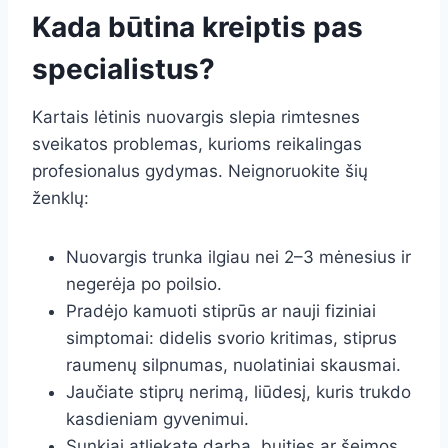
Kada būtina kreiptis pas
specialistus?
Kartais lėtinis nuovargis slepia rimtesnes
sveikatos problemas, kurioms reikalingas
profesionalus gydymas. Neignoruokite šių
ženklų:
Nuovargis trunka ilgiau nei 2–3 mėnesius ir
negerėja po poilsio.
Pradėjo kamuoti stiprūs ar nauji fiziniai
simptomai: didelis svorio kritimas, stiprus
raumenų silpnumas, nuolatiniai skausmai.
Jaučiate stiprų nerimą, liūdesį, kuris trukdo
kasdieniam gyvenimui.
Sunkiai atliekate darbą, buities ar šeimos