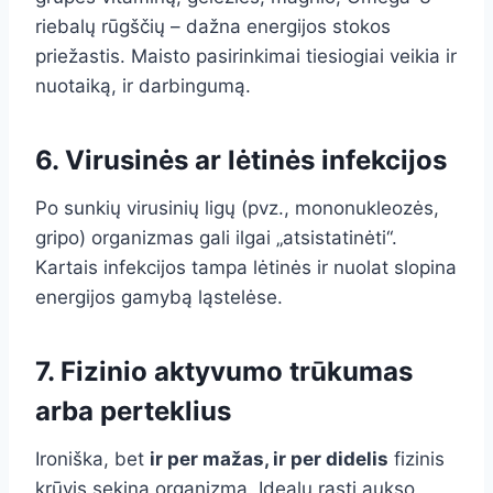
riebalų rūgščių – dažna energijos stokos
priežastis. Maisto pasirinkimai tiesiogiai veikia ir
nuotaiką, ir darbingumą.
6. Virusinės ar lėtinės infekcijos
Po sunkių virusinių ligų (pvz., mononukleozės,
gripo) organizmas gali ilgai „atsistatinėti“.
Kartais infekcijos tampa lėtinės ir nuolat slopina
energijos gamybą ląstelėse.
7. Fizinio aktyvumo trūkumas
arba perteklius
Ironiška, bet
ir per mažas, ir per didelis
fizinis
krūvis sekina organizmą. Idealu rasti aukso