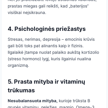
prastas miegas gali reikšti, kad „baterijos“
visiškai neįsikrauna.
4. Psichologinės priežastys
Stresas, nerimas, depresija – emocinis krūvis
gali būti toks pat alinantis kaip ir fizinis.
Ilgalaikė įtampa nuolat palaiko aukštą kortizolio
(streso hormono) lygį, kuris ilgainiui nualina
organizmą.
5. Prasta mityba ir vitaminų
trūkumas
Nesubalansuota mityba,
kurioje trūksta B
grupės vitaminų, geležies, magnio, Omega-3