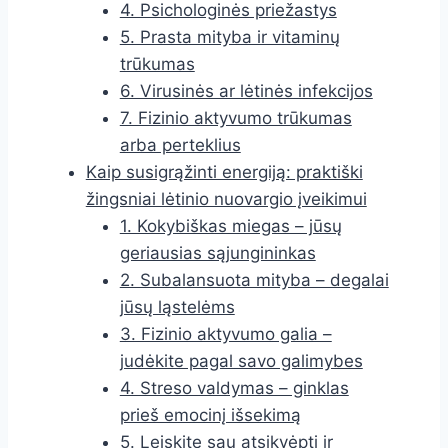
4. Psichologinės priežastys
5. Prasta mityba ir vitaminų
trūkumas
6. Virusinės ar lėtinės infekcijos
7. Fizinio aktyvumo trūkumas
arba perteklius
Kaip susigrąžinti energiją: praktiški
žingsniai lėtinio nuovargio įveikimui
1. Kokybiškas miegas – jūsų
geriausias sąjungininkas
2. Subalansuota mityba – degalai
jūsų ląstelėms
3. Fizinio aktyvumo galia –
judėkite pagal savo galimybes
4. Streso valdymas – ginklas
prieš emocinį išsekimą
5. Leiskite sau atsikvėpti ir