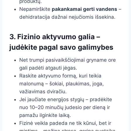
produktų.
Nepamirškite
pakankamai gerti vandens
–
dehidratacija dažnai nejučiomis išsekina.
3. Fizinio aktyvumo galia –
judėkite pagal savo galimybes
Net trumpi pasivaikščiojimai gryname ore
gali padėti atgauti jėgas.
Raskite aktyvumo formą, kuri teikia
malonumą – šokiai, plaukimas, joga,
važiavimas dviračiu.
Jei jaučiate energijos stygių – pradėkite
nuo 10–20 minučių judesio per dieną ir
pamažu ilginkite laiką.
Fizinė veikla padeda ne tik kūnui, bet ir