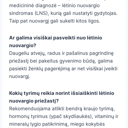
medicininė diagnozė – lėtinio nuovargio
sindromas (LNS), kurią gali nustatyti gydytojas.
Taip pat nuovargį gali sukelti kitos ligos.
Ar galima visiškai pasveikti nuo lėtinio
nuovargio?
Daugeliu atvejų, radus ir pašalinus pagrindinę
priežastį bei pakeitus gyvenimo būdą, galima
pasiekti ženklų pagerėjimą ar net visiškai įveikti
nuovargį.
Kokių tyrimų reikia norint išsiaiškinti lėtinio
nuovargio priežastį?
Rekomenduojama atlikti bendrą kraujo tyrimą,
hormonų tyrimus (ypač skydliaukės), vitaminų ir
mineralų lygio patikrinimą, miego kokybės