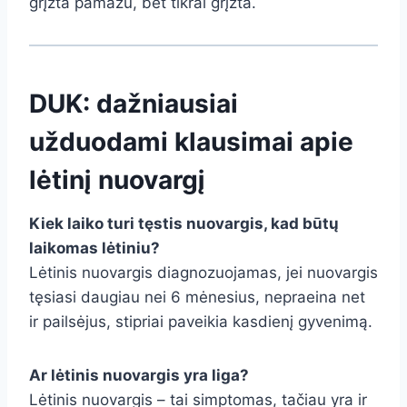
grįžta pamažu, bet tikrai grįžta.
DUK: dažniausiai
užduodami klausimai apie
lėtinį nuovargį
Kiek laiko turi tęstis nuovargis, kad būtų
laikomas lėtiniu?
Lėtinis nuovargis diagnozuojamas, jei nuovargis
tęsiasi daugiau nei 6 mėnesius, nepraeina net
ir pailsėjus, stipriai paveikia kasdienį gyvenimą.
Ar lėtinis nuovargis yra liga?
Lėtinis nuovargis – tai simptomas, tačiau yra ir