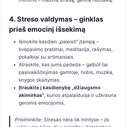
mintims – mažina stresą, gerina nuotaiką.
4. Streso valdymas – ginklas
prieš emocinį išsekimą
Išmokite kasdien „paleisti“ įtampą –
kvėpavimo pratimai, meditacija, rašymas,
pokalbiai su artimaisiais.
Atraskite, kas jums padeda – galbūt tai
pasivaikščiojimas gamtoje, hobis, muzika,
knygos skaitymas.
Įtraukite į kasdienybę „džiaugsmo
akimirkas“
, kurios atpalaiduoja ir užkrauna
geromis emocijomis.
Prisiminkite:
Stresas nėra tik mintyse – jis