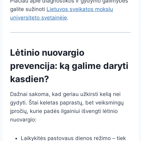
Plačiau apie diagnostikos ir gydymo galimybes
galite sužinoti
Lietuvos sveikatos mokslų
universiteto svetainėje
.
Lėtinio nuovargio
prevencija: ką galime daryti
kasdien?
Dažnai sakoma, kad geriau užkirsti kelią nei
gydyti. Štai keletas paprastų, bet veiksmingų
įpročių, kurie padės ilgainiui išvengti lėtinio
nuovargio:
Laikykitės pastovaus dienos režimo – tiek