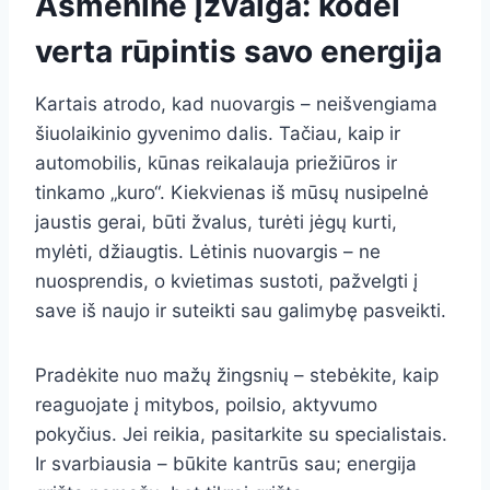
Asmeninė įžvalga: kodėl
verta rūpintis savo energija
Kartais atrodo, kad nuovargis – neišvengiama
šiuolaikinio gyvenimo dalis. Tačiau, kaip ir
automobilis, kūnas reikalauja priežiūros ir
tinkamo „kuro“. Kiekvienas iš mūsų nusipelnė
jaustis gerai, būti žvalus, turėti jėgų kurti,
mylėti, džiaugtis. Lėtinis nuovargis – ne
nuosprendis, o kvietimas sustoti, pažvelgti į
save iš naujo ir suteikti sau galimybę pasveikti.
Pradėkite nuo mažų žingsnių – stebėkite, kaip
reaguojate į mitybos, poilsio, aktyvumo
pokyčius. Jei reikia, pasitarkite su specialistais.
Ir svarbiausia – būkite kantrūs sau; energija