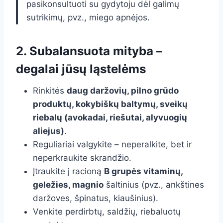
pasikonsultuoti su gydytoju dėl galimų
sutrikimų, pvz., miego apnėjos.
2. Subalansuota mityba –
degalai jūsų ląstelėms
Rinkitės
daug daržovių, pilno grūdo
produktų, kokybiškų baltymų, sveikų
riebalų (avokadai, riešutai, alyvuogių
aliejus)
.
Reguliariai valgykite – neperalkite, bet ir
neperkraukite skrandžio.
Įtraukite į racioną
B grupės vitaminų,
geležies, magnio
šaltinius (pvz., ankštines
daržoves, špinatus, kiaušinius).
Venkite perdirbtų, saldžių, riebaluotų