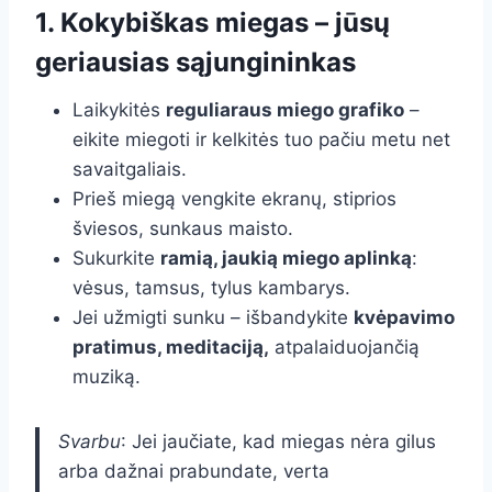
1. Kokybiškas miegas – jūsų
geriausias sąjungininkas
Laikykitės
reguliaraus miego grafiko
–
eikite miegoti ir kelkitės tuo pačiu metu net
savaitgaliais.
Prieš miegą vengkite ekranų, stiprios
šviesos, sunkaus maisto.
Sukurkite
ramią, jaukią miego aplinką
:
vėsus, tamsus, tylus kambarys.
Jei užmigti sunku – išbandykite
kvėpavimo
pratimus, meditaciją,
atpalaiduojančią
muziką.
Svarbu
: Jei jaučiate, kad miegas nėra gilus
arba dažnai prabundate, verta