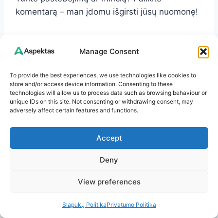
komentarą – man įdomu išgirsti jūsų nuomonę!
Jeigu patiko šis straipsnis, kviečiu naršyti
Manage Consent
daugiau temų
Aspektas.lt
svetainėje. Čia rasite
straipsnių apie sveikatą, patarimus kasdienai,
To provide the best experiences, we use technologies like cookies to
aktualijas ir dar daugiau.
store and/or access device information. Consenting to these
technologies will allow us to process data such as browsing behaviour or
unique IDs on this site. Not consenting or withdrawing consent, may
Ačiū, kad skaitote. Linkiu jums šviesios ir
adversely affect certain features and functions.
įkvepiančios dienos!
Accept
Post
#
energijos atstatymas
#
lėtinis nuovargis
Tags:
Deny
#
nuovargio priežastys
#
Streso valdymas
View preferences
#
sveika mityba
Slapukų Politika
Privatumo Politika