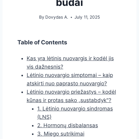
būdai
By
Dovydas A.
July 11, 2025
Table of Contents
Kas yra lėtinis nuovargis ir kodėl jis
vis dažnesnis?
Lėtinio nuovargio simptomai – kaip
atskirti nuo paprasto nuovargio?
Lėtinio nuovargio priežastys – kodėl
kūnas ir protas sako „sustabdyk"?
1. Lėtinio nuovargio sindromas
(LNS)
2. Hormonų disbalansas
3. Miego sutrikimai