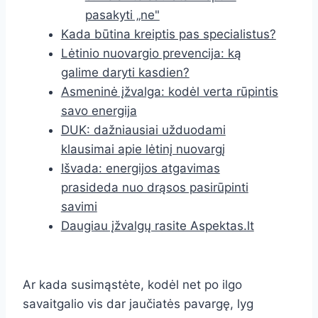
pasakyti „ne"
Kada būtina kreiptis pas specialistus?
Lėtinio nuovargio prevencija: ką
galime daryti kasdien?
Asmeninė įžvalga: kodėl verta rūpintis
savo energija
DUK: dažniausiai užduodami
klausimai apie lėtinį nuovargį
Išvada: energijos atgavimas
prasideda nuo drąsos pasirūpinti
savimi
Daugiau įžvalgų rasite Aspektas.lt
Ar kada susimąstėte, kodėl net po ilgo
savaitgalio vis dar jaučiatės pavargę, lyg