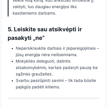
veikia visą kūną. Kuo anksčiau išmoksite jį
valdyti, tuo daugiau energijos liks
kasdieniams darbams.
5. Leiskite sau atsikvėpti ir
pasakyti „ne“
Nepersikraukite darbais ir įsipareigojimais –
jūsų energija nėra neišsemiama.
Mokykitės deleguoti, dalintis
atsakomybėmis, kartais padaryti pauzę be
sąžinės graužaties.
Svarbu pasirūpinti savimi – tik tada būsite
pajėgūs padėti kitiems.