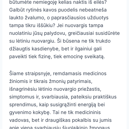
būtumėte nemiegoję kelias naktis iš eilės?
Galbūt rytinės kavos puodelis nebeatneša
laukto žvalumo, o paprasčiausios užduotys
tampa tikru iššūkiu? Jei nuovargis tampa
nuolatiniu jūsų palydovu, greičiausiai susidūrėte
su lėtiniu nuovargiu. Ši būsena ne tik trukdo
džiaugtis kasdienybe, bet ir ilgainiui gali
paveikti tiek fizinę, tiek emocinę sveikatą.
Šiame straipsnyje, remdamasis medicinos
žiniomis ir tikrais žmonių patyrimais,
išnagrinėsiu lėtinio nuovargio priežastis,
simptomus ir, svarbiausia, pateiksiu praktiškus
sprendimus, kaip susigrąžinti energiją bei
gyvenimo kokybę. Tai ne tik medicininis
vadovas, bet ir draugiškas pokalbis su jumis
apie vieną svarbiausių šiuolaikinio žmogaus