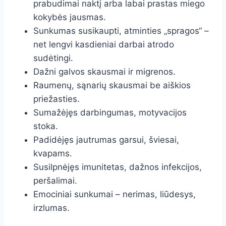
prabudimai naktį arba labai prastas miego
kokybės jausmas.
Sunkumas susikaupti, atminties „spragos“ –
net lengvi kasdieniai darbai atrodo
sudėtingi.
Dažni galvos skausmai ir migrenos.
Raumenų, sąnarių skausmai be aiškios
priežasties.
Sumažėjęs darbingumas, motyvacijos
stoka.
Padidėjęs jautrumas garsui, šviesai,
kvapams.
Susilpnėjęs imunitetas, dažnos infekcijos,
peršalimai.
Emociniai sunkumai – nerimas, liūdesys,
irzlumas.