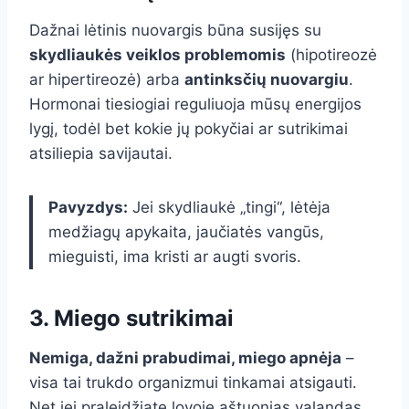
Dažnai lėtinis nuovargis būna susijęs su
skydliaukės veiklos problemomis
(hipotireozė
ar hipertireozė) arba
antinksčių nuovargiu
.
Hormonai tiesiogiai reguliuoja mūsų energijos
lygį, todėl bet kokie jų pokyčiai ar sutrikimai
atsiliepia savijautai.
Pavyzdys:
Jei skydliaukė „tingi“, lėtėja
medžiagų apykaita, jaučiatės vangūs,
mieguisti, ima kristi ar augti svoris.
3. Miego sutrikimai
Nemiga, dažni prabudimai, miego apnėja
–
visa tai trukdo organizmui tinkamai atsigauti.
Net jei praleidžiate lovoje aštuonias valandas,