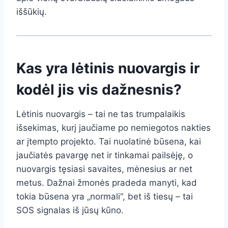
iššūkių.
Kas yra lėtinis nuovargis ir
kodėl jis vis dažnesnis?
Lėtinis nuovargis – tai ne tas trumpalaikis
išsekimas, kurį jaučiame po nemiegotos nakties
ar įtempto projekto. Tai nuolatinė būsena, kai
jaučiatės pavargę net ir tinkamai pailsėję, o
nuovargis tęsiasi savaites, mėnesius ar net
metus. Dažnai žmonės pradeda manyti, kad
tokia būsena yra „normali“, bet iš tiesų – tai
SOS signalas iš jūsų kūno.