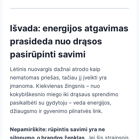
Išvada: energijos atgavimas
prasideda nuo drąsos
pasirūpinti savimi
Lėtinis nuovargis dažnai atrodo kaip
nematomas priešas, tačiau jį įveikti yra
įmanoma. Kiekvienas žingsnis – nuo
kokybiškesnio miego iki drąsaus sprendimo
pasikalbėti su gydytoju – veda energijos,
džiaugsmo ir gyvenimo pilnatvės link.
Nepamirškite: rūpintis savimi yra ne
silpnumo, o brandos ženklas.
Jei šis straipsnis