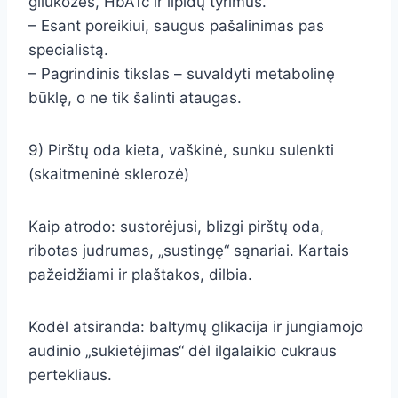
gliukozės, HbA1c ir lipidų tyrimus.
– Esant poreikiui, saugus pašalinimas pas
specialistą.
– Pagrindinis tikslas – suvaldyti metabolinę
būklę, o ne tik šalinti ataugas.
9) Pirštų oda kieta, vaškinė, sunku sulenkti
(skaitmeninė sklerozė)
Kaip atrodo: sustorėjusi, blizgi pirštų oda,
ribotas judrumas, „sustingę“ sąnariai. Kartais
pažeidžiami ir plaštakos, dilbia.
Kodėl atsiranda: baltymų glikacija ir jungiamojo
audinio „sukietėjimas“ dėl ilgalaikio cukraus
pertekliaus.