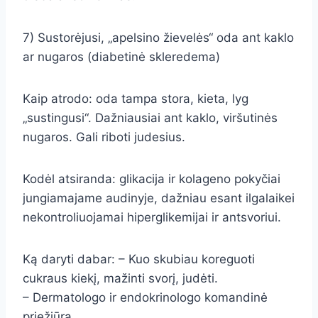
7) Sustorėjusi, „apelsino žievelės“ oda ant kaklo
ar nugaros (diabetinė skleredema)
Kaip atrodo: oda tampa stora, kieta, lyg
„sustingusi“. Dažniausiai ant kaklo, viršutinės
nugaros. Gali riboti judesius.
Kodėl atsiranda: glikacija ir kolageno pokyčiai
jungiamajame audinyje, dažniau esant ilgalaikei
nekontroliuojamai hiperglikemijai ir antsvoriui.
Ką daryti dabar: – Kuo skubiau koreguoti
cukraus kiekį, mažinti svorį, judėti.
– Dermatologo ir endokrinologo komandinė
priežiūra.