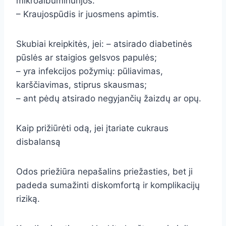
mikroalbuminurijos.
– Kraujospūdis ir juosmens apimtis.
Skubiai kreipkitės, jei: – atsirado diabetinės
pūslės ar staigios gelsvos papulės;
– yra infekcijos požymių: pūliavimas,
karščiavimas, stiprus skausmas;
– ant pėdų atsirado negyjančių žaizdų ar opų.
Kaip prižiūrėti odą, jei įtariate cukraus
disbalansą
Odos priežiūra nepašalins priežasties, bet ji
padeda sumažinti diskomfortą ir komplikacijų
riziką.