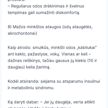
– Reguliarus odos drėkinimas ir švelnus
tempimas gali sumažinti diskomfortą.
8) Mažos minkštos ataugos (odų ataugėlės,
akrochordonai)
Kaip atrodo: smulkūs, minkšti odos „kabliukai“
ant kaklo, pažastyse, vokų. Vienas ar keli –
dažnas reiškinys, tačiau gausus jų kiekis (10 ir
daugiau) kelia įtarimą.
Kodėl atsiranda: siejama su atsparumu insulinui
ir metaboliniu sindromu.
Ką daryti dabar: – Jei jų daugėja, verta atlikti