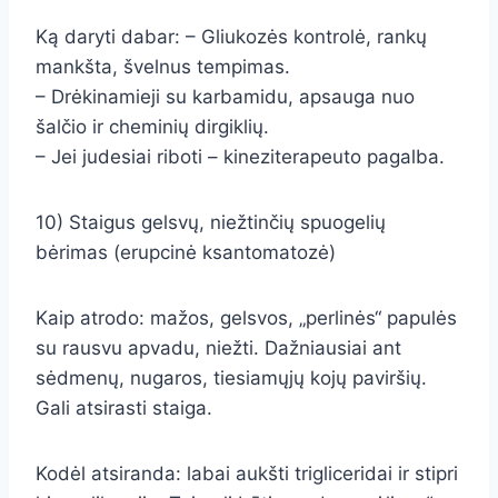
Ką daryti dabar: – Gliukozės kontrolė, rankų
mankšta, švelnus tempimas.
– Drėkinamieji su karbamidu, apsauga nuo
šalčio ir cheminių dirgiklių.
– Jei judesiai riboti – kineziterapeuto pagalba.
10) Staigus gelsvų, niežtinčių spuogelių
bėrimas (erupcinė ksantomatozė)
Kaip atrodo: mažos, gelsvos, „perlinės“ papulės
su rausvu apvadu, niežti. Dažniausiai ant
sėdmenų, nugaros, tiesiamųjų kojų paviršių.
Gali atsirasti staiga.
Kodėl atsiranda: labai aukšti trigliceridai ir stipri