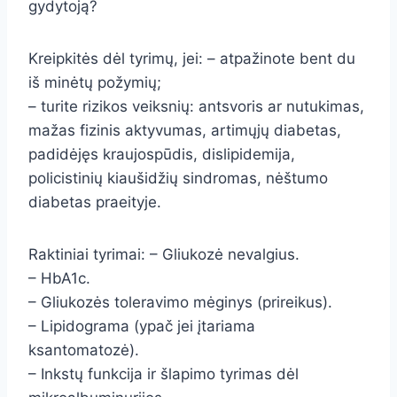
gydytoją?
Kreipkitės dėl tyrimų, jei: – atpažinote bent du
iš minėtų požymių;
– turite rizikos veiksnių: antsvoris ar nutukimas,
mažas fizinis aktyvumas, artimųjų diabetas,
padidėjęs kraujospūdis, dislipidemija,
policistinių kiaušidžių sindromas, nėštumo
diabetas praeityje.
Raktiniai tyrimai: – Gliukozė nevalgius.
– HbA1c.
– Gliukozės toleravimo mėginys (prireikus).
– Lipidograma (ypač jei įtariama
ksantomatozė).
– Inkstų funkcija ir šlapimo tyrimas dėl