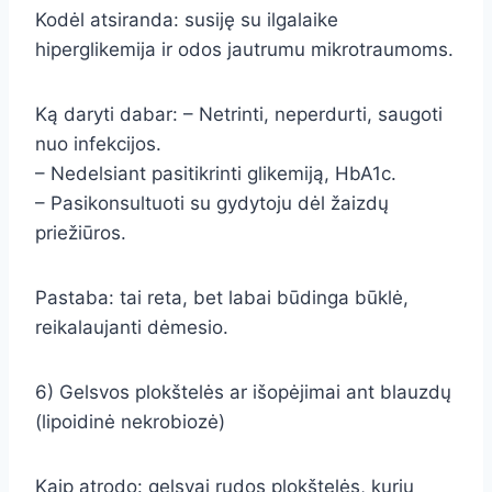
Kodėl atsiranda: susiję su ilgalaike
hiperglikemija ir odos jautrumu mikrotraumoms.
Ką daryti dabar: – Netrinti, neperdurti, saugoti
nuo infekcijos.
– Nedelsiant pasitikrinti glikemiją, HbA1c.
– Pasikonsultuoti su gydytoju dėl žaizdų
priežiūros.
Pastaba: tai reta, bet labai būdinga būklė,
reikalaujanti dėmesio.
6) Gelsvos plokštelės ar išopėjimai ant blauzdų
(lipoidinė nekrobiozė)
Kaip atrodo: gelsvai rudos plokštelės, kurių