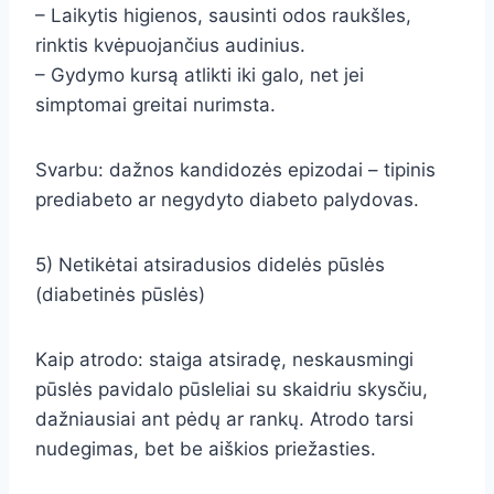
– Laikytis higienos, sausinti odos raukšles,
rinktis kvėpuojančius audinius.
– Gydymo kursą atlikti iki galo, net jei
simptomai greitai nurimsta.
Svarbu: dažnos kandidozės epizodai – tipinis
prediabeto ar negydyto diabeto palydovas.
5) Netikėtai atsiradusios didelės pūslės
(diabetinės pūslės)
Kaip atrodo: staiga atsiradę, neskausmingi
pūslės pavidalo pūsleliai su skaidriu skysčiu,
dažniausiai ant pėdų ar rankų. Atrodo tarsi
nudegimas, bet be aiškios priežasties.