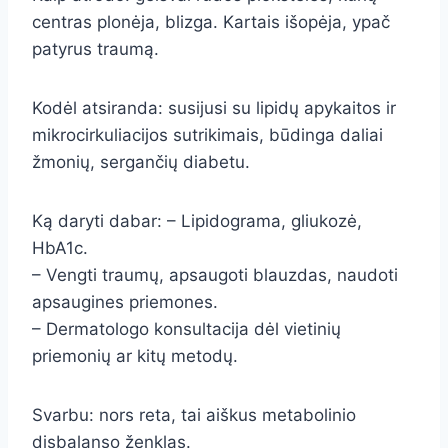
centras plonėja, blizga. Kartais išopėja, ypač
patyrus traumą.
Kodėl atsiranda: susijusi su lipidų apykaitos ir
mikrocirkuliacijos sutrikimais, būdinga daliai
žmonių, sergančių diabetu.
Ką daryti dabar: – Lipidograma, gliukozė,
HbA1c.
– Vengti traumų, apsaugoti blauzdas, naudoti
apsaugines priemones.
– Dermatologo konsultacija dėl vietinių
priemonių ar kitų metodų.
Svarbu: nors reta, tai aiškus metabolinio
disbalanso ženklas.