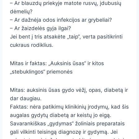
– Ar blauzdų priekyje matote rusvų, įdubusių
dėmelių?
– Ar dažnėja odos infekcijos ar grybeliai?
– Ar žaizdelės gyja ilgai?
Jei bent į tris atsakėte „taip“, verta pasitikrinti
cukraus rodiklius.
Mitas ir faktas: „Auksinis ūsas“ ir kitos
„stebuklingos“ priemonės
Mitas: auksinis ūsas gydo vėžį, opas, diabetą ir
dar daugiau.
Faktas: nėra patikimų klinikinių įrodymų, kad šis
augalas gydytų diabetą ar keistų jo eigą.
Savarankiškas „gydymas“ žoliniais preparatais
gali vilkinti teisingą diagnozę ir gydymą. Jei