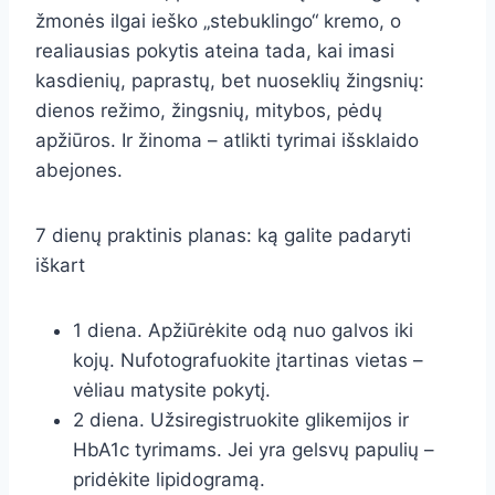
žmonės ilgai ieško „stebuklingo“ kremo, o
realiausias pokytis ateina tada, kai imasi
kasdienių, paprastų, bet nuoseklių žingsnių:
dienos režimo, žingsnių, mitybos, pėdų
apžiūros. Ir žinoma – atlikti tyrimai išsklaido
abejones.
7 dienų praktinis planas: ką galite padaryti
iškart
1 diena. Apžiūrėkite odą nuo galvos iki
kojų. Nufotografuokite įtartinas vietas –
vėliau matysite pokytį.
2 diena. Užsiregistruokite glikemijos ir
HbA1c tyrimams. Jei yra gelsvų papulių –
pridėkite lipidogramą.