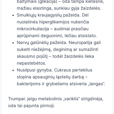
baltymais (glikacija) – oda tampa kietesnė,
mažiau elastinga, sunkiau gyja žaizdelės.
Smulkiųjų kraujagyslių pažeida. Dėl
nuolatinės hiperglikemijos nukenčia
mikrocirkuliacija – audiniai prasčiau
aprūpinami deguonimi, lėčiau atsistato.
Nervų galūnėlių pažeida. Neuropatija gali
sukelti niežėjimą, deginimą ar sumažinti
skausmo pojūtį – todėl žaizdelės lieka
nepastebėtos.
Nusilpusi gynyba. Cukraus perteklius
slopina apsauginių ląstelių darbą –
bakterijoms ir grybeliams atsiveria „langas“.
Trumpai: jeigu metabolinis „variklis“ strigdinėja,
oda tai pajunta pirmoji.