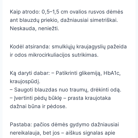
Kaip atrodo: 0,5–1,5 cm ovalios rusvos dėmės
ant blauzdų priekio, dažniausiai simetriškai.
Neskauda, neniežti.
Kodėl atsiranda: smulkiųjų kraujagyslių pažeida
ir odos mikrocirkuliacijos sutrikimas.
Ką daryti dabar: – Patikrinti glikemiją, HbA1c,
kraujospūdį.
– Saugoti blauzdas nuo traumų, drėkinti odą.
– Įvertinti pėdų būklę – prasta kraujotaka
dažnai būna ir pėdose.
Pastaba: pačios dėmės gydymo dažniausiai
nereikalauja, bet jos – aiškus signalas apie