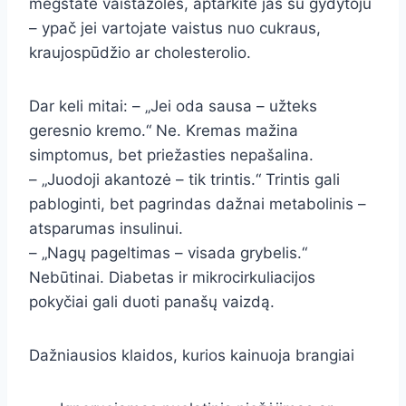
mėgstate vaistažoles, aptarkite jas su gydytoju
– ypač jei vartojate vaistus nuo cukraus,
kraujospūdžio ar cholesterolio.
Dar keli mitai: – „Jei oda sausa – užteks
geresnio kremo.“ Ne. Kremas mažina
simptomus, bet priežasties nepašalina.
– „Juodoji akantozė – tik trintis.“ Trintis gali
pabloginti, bet pagrindas dažnai metabolinis –
atsparumas insulinui.
– „Nagų pageltimas – visada grybelis.“
Nebūtinai. Diabetas ir mikrocirkuliacijos
pokyčiai gali duoti panašų vaizdą.
Dažniausios klaidos, kurios kainuoja brangiai