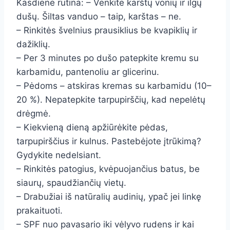
Kasdienė rutina: – Venkite karštų vonių ir ilgų
dušų. Šiltas vanduo – taip, karštas – ne.
– Rinkitės švelnius prausiklius be kvapiklių ir
dažiklių.
– Per 3 minutes po dušo patepkite kremu su
karbamidu, pantenoliu ar glicerinu.
– Pėdoms – atskiras kremas su karbamidu (10–
20 %). Nepatepkite tarpupirščių, kad nepelėtų
drėgmė.
– Kiekvieną dieną apžiūrėkite pėdas,
tarpupirščius ir kulnus. Pastebėjote įtrūkimą?
Gydykite nedelsiant.
– Rinkitės patogius, kvėpuojančius batus, be
siaurų, spaudžiančių vietų.
– Drabužiai iš natūralių audinių, ypač jei linkę
prakaituoti.
– SPF nuo pavasario iki vėlyvo rudens ir kai