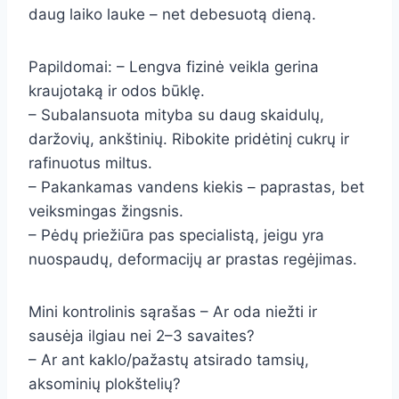
daug laiko lauke – net debesuotą dieną.
Papildomai: – Lengva fizinė veikla gerina
kraujotaką ir odos būklę.
– Subalansuota mityba su daug skaidulų,
daržovių, ankštinių. Ribokite pridėtinį cukrų ir
rafinuotus miltus.
– Pakankamas vandens kiekis – paprastas, bet
veiksmingas žingsnis.
– Pėdų priežiūra pas specialistą, jeigu yra
nuospaudų, deformacijų ar prastas regėjimas.
Mini kontrolinis sąrašas – Ar oda niežti ir
sausėja ilgiau nei 2–3 savaites?
– Ar ant kaklo/pažastų atsirado tamsių,
aksominių plokštelių?