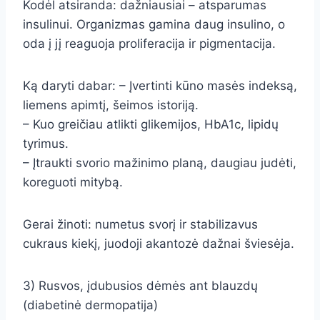
Kodėl atsiranda: dažniausiai – atsparumas
insulinui. Organizmas gamina daug insulino, o
oda į jį reaguoja proliferacija ir pigmentacija.
Ką daryti dabar: – Įvertinti kūno masės indeksą,
liemens apimtį, šeimos istoriją.
– Kuo greičiau atlikti glikemijos, HbA1c, lipidų
tyrimus.
– Įtraukti svorio mažinimo planą, daugiau judėti,
koreguoti mitybą.
Gerai žinoti: numetus svorį ir stabilizavus
cukraus kiekį, juodoji akantozė dažnai šviesėja.
3) Rusvos, įdubusios dėmės ant blauzdų
(diabetinė dermopatija)