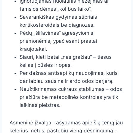
Ignoruojamas nuolatinis niežėjimas ar
tamsios dėmės „kol bus laiko“.
Savarankiškas gydymas stipriais
kortikosteroidais be diagnozės.
Pėdų „šlifavimas“ agresyviomis
priemonėmis, ypač esant prastai
kraujotakai.
Siauri, kieti batai „nes gražiau“ – tiesus
kelias į pūsles ir opas.
Per dažnas antiseptikų naudojimas, kuris
dar labiau sausina ir ardo odos barjerą.
Neužtikrinamas cukraus stabilumas – odos
priežiūra be metabolinės kontrolės yra tik
laikinas pleistras.
Asmeninė įžvalga: rašydamas apie šią temą jau
kelerius metus, pastebiu vieną dėsningumą –