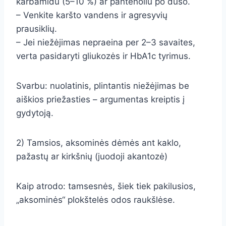
karbamidu (5–10 %) ar pantenoliu po dušo.
– Venkite karšto vandens ir agresyvių
prausiklių.
– Jei niežėjimas nepraeina per 2–3 savaites,
verta pasidaryti gliukozės ir HbA1c tyrimus.
Svarbu: nuolatinis, plintantis niežėjimas be
aiškios priežasties – argumentas kreiptis į
gydytoją.
2) Tamsios, aksominės dėmės ant kaklo,
pažastų ar kirkšnių (juodoji akantozė)
Kaip atrodo: tamsesnės, šiek tiek pakilusios,
„aksominės“ plokštelės odos raukšlėse.