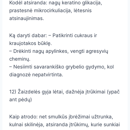
Kodėl atsiranda: nagų keratino glikacija,
prastesnė mikrocirkuliacija, lėtesnis
atsinaujinimas.
Ką daryti dabar: – Patikrinti cukraus ir
kraujotakos būklę.
– Drėkinti nagų apylinkes, vengti agresyvių
cheminų.
– Nesiimti savarankiško grybelio gydymo, kol
diagnozė nepatvirtinta.
12) Žaizdelės gyja lėtai, dažnėja įtrūkimai (ypač
ant pėdų)
Kaip atrodo: net smulkūs įbrėžimai užtrunka,
kulnai skilinėja, atsiranda įtrūkimų, kurie sunkiai