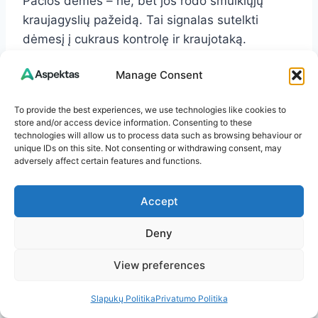
Pačios dėmės – ne, bet jos rodo smulkiųjų
kraujagyslių pažeidą. Tai signalas sutelkti
dėmesį į cukraus kontrolę ir kraujotaką.
Manage Consent
Kaip atskirti nagų pageltimą nuo grybelio?
Be gydytojo – sunku. Grybelis dažnai plinta nuo
To provide the best experiences, we use technologies like cookies to
krašto, nagas tampa trapus, sluoksniuojasi. Jei
store and/or access device information. Consenting to these
technologies will allow us to process data such as browsing behaviour or
pasėliai neigiami, o nagai vis tiek geltonuoja –
unique IDs on this site. Not consenting or withdrawing consent, may
verta įtarti mikrocirkuliacijos ir glikacijos poveikį.
adversely affect certain features and functions.
Ar erupcinė ksantomatozė užkrečiama?
Accept
Ne. Tai metabolinis bėrimas dėl labai aukštų
Deny
trigliceridų ir gliukozės. Būtina tirti ir gydyti –
dažnai prireikia skubių veiksmų.
View preferences
Kodėl niežti oda naktį?
Slapukų Politika
Privatumo Politika