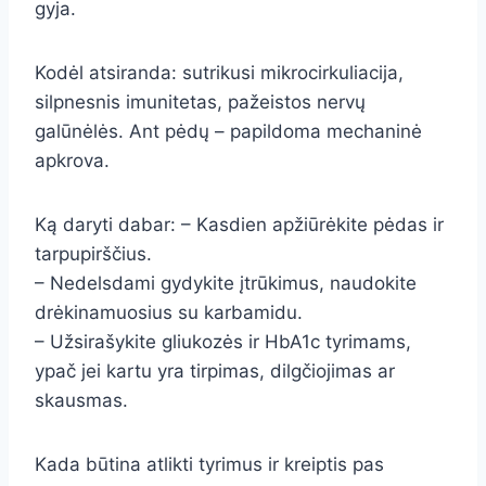
gyja.
Kodėl atsiranda: sutrikusi mikrocirkuliacija,
silpnesnis imunitetas, pažeistos nervų
galūnėlės. Ant pėdų – papildoma mechaninė
apkrova.
Ką daryti dabar: – Kasdien apžiūrėkite pėdas ir
tarpupirščius.
– Nedelsdami gydykite įtrūkimus, naudokite
drėkinamuosius su karbamidu.
– Užsirašykite gliukozės ir HbA1c tyrimams,
ypač jei kartu yra tirpimas, dilgčiojimas ar
skausmas.
Kada būtina atlikti tyrimus ir kreiptis pas