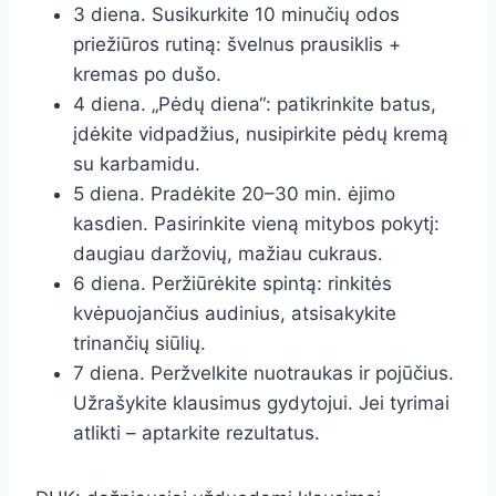
3 diena. Susikurkite 10 minučių odos
priežiūros rutiną: švelnus prausiklis +
kremas po dušo.
4 diena. „Pėdų diena“: patikrinkite batus,
įdėkite vidpadžius, nusipirkite pėdų kremą
su karbamidu.
5 diena. Pradėkite 20–30 min. ėjimo
kasdien. Pasirinkite vieną mitybos pokytį:
daugiau daržovių, mažiau cukraus.
6 diena. Peržiūrėkite spintą: rinkitės
kvėpuojančius audinius, atsisakykite
trinančių siūlių.
7 diena. Peržvelkite nuotraukas ir pojūčius.
Užrašykite klausimus gydytojui. Jei tyrimai
atlikti – aptarkite rezultatus.