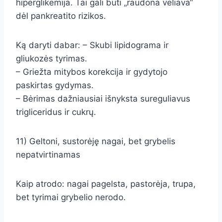
hiperglikemija. Tai gali būti „raudona vėliava“
dėl pankreatito rizikos.
Ką daryti dabar: – Skubi lipidograma ir
gliukozės tyrimas.
– Griežta mitybos korekcija ir gydytojo
paskirtas gydymas.
– Bėrimas dažniausiai išnyksta sureguliavus
trigliceridus ir cukrų.
11) Geltoni, sustorėję nagai, bet grybelis
nepatvirtinamas
Kaip atrodo: nagai pagelsta, pastorėja, trupa,
bet tyrimai grybelio nerodo.