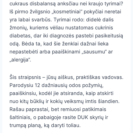
cukraus disbalansą anksčiau nei kraujo tyrimai?
Iš pirmo žvilgsnio „kosmetiniai“ pokyčiai neretai
yra labai svarbūs. Tyrimai rodo: didelė dalis
žmonių, kuriems vėliau nustatomas cukrinis
diabetas, dar iki diagnozės pastebi pasikeitusią
odą. Bėda ta, kad šie ženklai dažnai lieka
nepastebėti arba paaiškinami „sausumu“ ar
„alergija“.
Šis straipsnis – jūsų aiškus, praktiškas vadovas.
Parodysiu 12 dažniausių odos požymių,
paaiškinsiu, kodėl jie atsiranda, kaip atskirti
nuo kitų būklių ir kokių veiksmų imtis šiandien.
Rašau paprastai, bet remiuosi patikimais
šaltiniais, o pabaigoje rasite DUK skyrių ir
trumpą planą, ką daryti toliau.