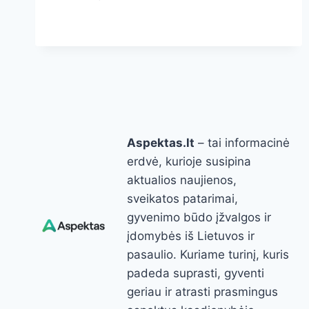
GLICINATAS:
GERAI
ĮSISAVINAMA
MAGNIO
FORMA,
KURIĄ
ORGANIZMAS
DAŽNAI
TOLERUOJA
ŠVELNIAU
Aspektas.lt
– tai informacinė
erdvė, kurioje susipina
aktualios naujienos,
sveikatos patarimai,
gyvenimo būdo įžvalgos ir
įdomybės iš Lietuvos ir
pasaulio. Kuriame turinį, kuris
padeda suprasti, gyventi
geriau ir atrasti prasmingus