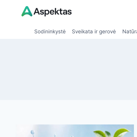
Skip
to
content
Sodininkystė
Sveikata ir gerovė
Natūr