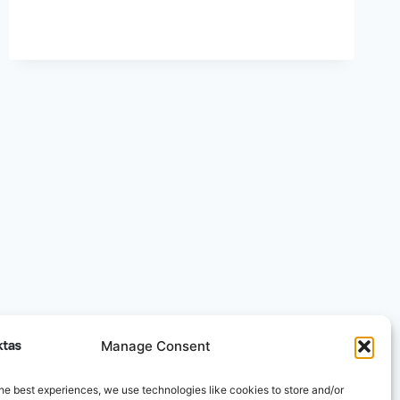
MAGNIO:
KAIP
LAIKU
ATPAŽINTI
IR
PADĖTI
SAU?
Manage Consent
he best experiences, we use technologies like cookies to store and/or