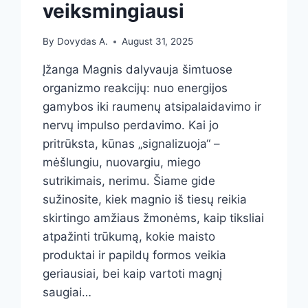
veiksmingiausi
By
Dovydas A.
August 31, 2025
Įžanga Magnis dalyvauja šimtuose
organizmo reakcijų: nuo energijos
gamybos iki raumenų atsipalaidavimo ir
nervų impulso perdavimo. Kai jo
pritrūksta, kūnas „signalizuoja“ –
mėšlungiu, nuovargiu, miego
sutrikimais, nerimu. Šiame gide
sužinosite, kiek magnio iš tiesų reikia
skirtingo amžiaus žmonėms, kaip tiksliai
atpažinti trūkumą, kokie maisto
produktai ir papildų formos veikia
geriausiai, bei kaip vartoti magnį
saugiai…