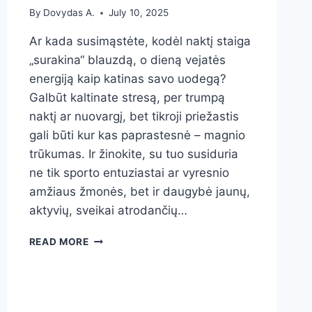
By
Dovydas A.
July 10, 2025
Ar kada susimąstėte, kodėl naktį staiga
„surakina“ blauzdą, o dieną vejatės
energiją kaip katinas savo uodegą?
Galbūt kaltinate stresą, per trumpą
naktį ar nuovargį, bet tikroji priežastis
gali būti kur kas paprastesnė – magnio
trūkumas. Ir žinokite, su tuo susiduria
ne tik sporto entuziastai ar vyresnio
amžiaus žmonės, bet ir daugybė jaunų,
aktyvių, sveikai atrodančių…
5
READ MORE
AIŠKŪS
ŽENKLAI,
KAD
ORGANIZMUI
TRŪKSTA