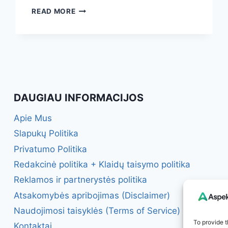
MAGNIS:
READ MORE
KIEK
JUMS
REIKIA
KASDIEN,
KAIP
ATPAŽINTI
TRŪKUMĄ
IR
DAUGIAU INFORMACIJOS
KOKIE
ŠALTINIAI
Apie Mus
VEIKSMINGIAUSI
Slapukų Politika
Privatumo Politika
Redakcinė politika + Klaidų taisymo politika
Reklamos ir partnerystės politika
Atsakomybės apribojimas (Disclaimer)
Naudojimosi taisyklės (Terms of Service)
To provide t
Kontaktai