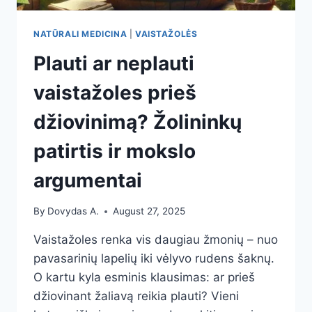
NATŪRALI MEDICINA
|
VAISTAŽOLĖS
Plauti ar neplauti
vaistažoles prieš
džiovinimą? Žolininkų
patirtis ir mokslo
argumentai
By
Dovydas A.
August 27, 2025
Vaistažoles renka vis daugiau žmonių – nuo
pavasarinių lapelių iki vėlyvo rudens šaknų.
O kartu kyla esminis klausimas: ar prieš
džiovinant žaliavą reikia plauti? Vieni