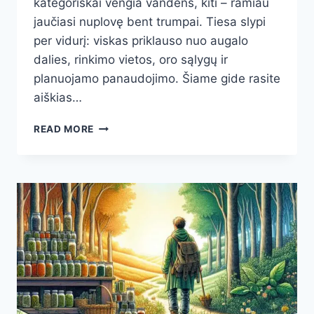
kategoriškai vengia vandens, kiti – ramiau
jaučiasi nuplovę bent trumpai. Tiesa slypi
per vidurį: viskas priklauso nuo augalo
dalies, rinkimo vietos, oro sąlygų ir
planuojamo panaudojimo. Šiame gide rasite
aiškias…
PLAUTI
READ MORE
AR
NEPLAUTI
VAISTAŽOLES
PRIEŠ
DŽIOVINIMĄ?
ŽOLININKŲ
PATIRTIS
IR
MOKSLO
ARGUMENTAI