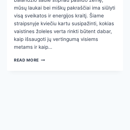
balandžio saulė stipriau pašildo žemę,
mūsų laukai bei miškų pakraščiai ima siūlyti
visą sveikatos ir energijos kraitį. Šiame
straipsnyje kviečiu kartu susipažinti, kokias
vaistines žoleles verta rinkti būtent dabar,
kaip išsaugoti jų vertingumą visiems
metams ir kaip…
VAISTAŽOLIŲ
READ MORE
RINKIMAS
PAVASARĮ:
KĄ
RINKTI
DABAR,
KAD
GAMTOS
GĖRYBĖS
DŽIUGINTŲ
VISUS
METUS