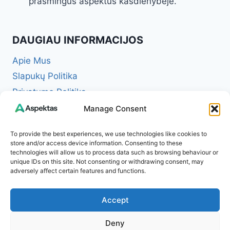
prasmingus aspektus kasdienybėje.
DAUGIAU INFORMACIJOS
Apie Mus
Slapukų Politika
Privatumo Politika
Redakcinė politika + Klaidų taisymo politika
Manage Consent
Reklamos ir partnerystės politika
To provide the best experiences, we use technologies like cookies to
Atsakomybės apribojimas (Disclaimer)
store and/or access device information. Consenting to these
technologies will allow us to process data such as browsing behaviour or
Naudojimosi taisyklės (Terms of Service)
unique IDs on this site. Not consenting or withdrawing consent, may
Kontaktai
adversely affect certain features and functions.
Accept
Deny