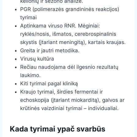
kelionių ir sezono analizė.
PGR (polimerazės grandininės reakcijos)
tyrimai
Aptinkama viruso RNR. Mėginiai:
ryklės/nosis, išmatos, cerebrospinalinis
skystis (įtariant meningitą), kartais kraujas.
Greita ir jautri metodika.
Virusų kultūra
Rečiau naudojama dėl ilgesnio rezultatų
laukimo.
Kiti tyrimai pagal kliniką
Kraujo tyrimai, širdies fermentai ir
echoskopija (įtariant miokarditą), galvos ar
krūtinės vaizdiniai tyrimai – individualiai.
Kada tyrimai ypač svarbūs