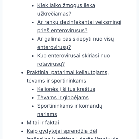
Kiek laiko žmogus lieka
užkrečiamas?
Ar rankų dezinfekantai veiksmingi
prieš enterovirusus?
Ar galima pasiskiepyti nuo visų
enterovirusų?
Kuo enterovirusai skiriasi nuo
rotavirusų?
Praktiniai patarimai keliautojams,
tėvams ir sportininkams
Kelionės į šiltus kraštus
Tėvams ir globėjams
Sportininkams ir komandų
nariams
Mitai ir faktai
Kaip gydytojai sprendžia dėl