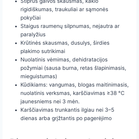
Stiprus galvos skausmas, kaklo
rigidiškumas, traukuliai ar sąmonės
pokyčiai
Staigus raumenų silpnumas, nejautra ar
paralyžius
Krūtinės skausmas, dusulys, širdies
plakimo sutrikimai
Nuolatinis vėmimas, dehidratacijos
požymiai (sausa burna, retas šlapinimasis,
mieguistumas)
Kūdikiams: vangumas, blogas maitinimasis,
nuolatinis verksmas, karščiavimas ≥38 °C
jaunesniems nei 3 mėn.
Karščiavimas trunkantis ilgiau nei 3–5
dienas arba grįžtantis po pagerėjimo