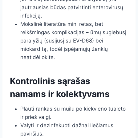
jautriausias būdas patvirtinti enterovirusų
infekciją.
Mokslinė literatūra mini retas, bet
reikšmingas komplikacijas – ūmų suglebusį
paralyžių (susijusį su EV-D68) bei
miokarditą, todėl įspėjamųjų ženklų
neatidėliokite.
Kontrolinis sąrašas
namams ir kolektyvams
Plauti rankas su muilu po kiekvieno tualeto
ir prieš valgį.
Valyti ir dezinfekuoti dažnai liečiamus
paviršius.