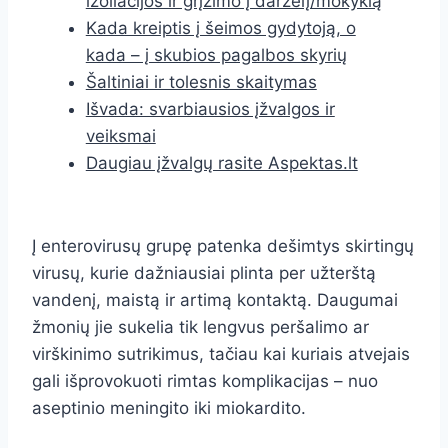
izoliacijos ir grįžimo į darželį/mokyklą
Kada kreiptis į šeimos gydytoją, o
kada – į skubios pagalbos skyrių
Šaltiniai ir tolesnis skaitymas
Išvada: svarbiausios įžvalgos ir
veiksmai
Daugiau įžvalgų rasite Aspektas.lt
Į enterovirusų grupę patenka dešimtys skirtingų
virusų, kurie dažniausiai plinta per užterštą
vandenį, maistą ir artimą kontaktą. Daugumai
žmonių jie sukelia tik lengvus peršalimo ar
virškinimo sutrikimus, tačiau kai kuriais atvejais
gali išprovokuoti rimtas komplikacijas – nuo
aseptinio meningito iki miokardito.