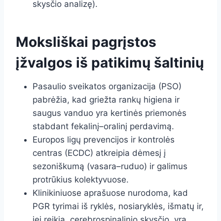
skysčio analizę).
Moksliškai pagrįstos
įžvalgos iš patikimų šaltinių
Pasaulio sveikatos organizacija (PSO)
pabrėžia, kad griežta rankų higiena ir
saugus vanduo yra kertinės priemonės
stabdant fekalinį–oralinį perdavimą.
Europos ligų prevencijos ir kontrolės
centras (ECDC) atkreipia dėmesį į
sezoniškumą (vasara–ruduo) ir galimus
protrūkius kolektyvuose.
Klinikiniuose aprašuose nurodoma, kad
PGR tyrimai iš ryklės, nosiaryklės, išmatų ir,
jei reikia, cerebrospinalinio skysčio, yra