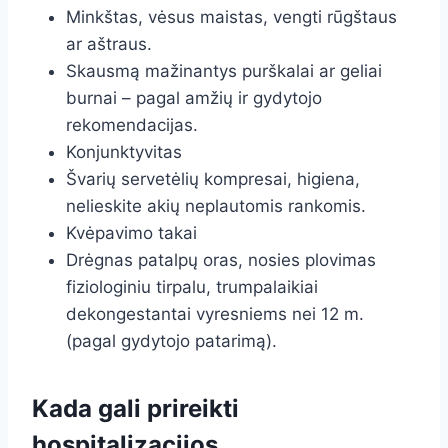
Minkštas, vėsus maistas, vengti rūgštaus
ar aštraus.
Skausmą mažinantys purškalai ar geliai
burnai – pagal amžių ir gydytojo
rekomendacijas.
Konjunktyvitas
Švarių servetėlių kompresai, higiena,
nelieskite akių neplautomis rankomis.
Kvėpavimo takai
Drėgnas patalpų oras, nosies plovimas
fiziologiniu tirpalu, trumpalaikiai
dekongestantai vyresniems nei 12 m.
(pagal gydytojo patarimą).
Kada gali prireikti
hospitalizacijos