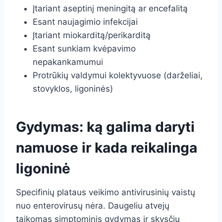
Įtariant aseptinį meningitą ar encefalitą
Esant naujagimio infekcijai
Įtariant miokarditą/perikarditą
Esant sunkiam kvėpavimo
nepakankamumui
Protrūkių valdymui kolektyvuose (darželiai,
stovyklos, ligoninės)
Gydymas: ką galima daryti
namuose ir kada reikalinga
ligoninė
Specifinių plataus veikimo antivirusinių vaistų
nuo enterovirusų nėra. Daugeliu atvejų
taikomas simptominis gydymas ir skysčių