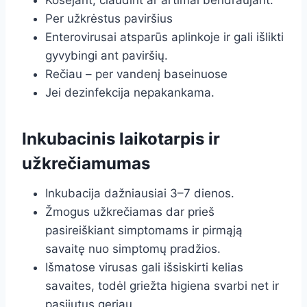
Kosėjant, čiaudint ar artimai bendraujant.
Per užkrėstus paviršius
Enterovirusai atsparūs aplinkoje ir gali išlikti
gyvybingi ant paviršių.
Rečiau – per vandenį baseinuose
Jei dezinfekcija nepakankama.
Inkubacinis laikotarpis ir
užkrečiamumas
Inkubacija dažniausiai 3–7 dienos.
Žmogus užkrečiamas dar prieš
pasireiškiant simptomams ir pirmąją
savaitę nuo simptomų pradžios.
Išmatose virusas gali išsiskirti kelias
savaites, todėl griežta higiena svarbi net ir
pasijutus geriau.