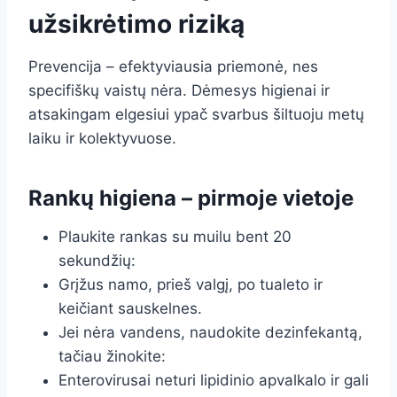
užsikrėtimo riziką
Prevencija – efektyviausia priemonė, nes
specifiškų vaistų nėra. Dėmesys higienai ir
atsakingam elgesiui ypač svarbus šiltuoju metų
laiku ir kolektyvuose.
Rankų higiena – pirmoje vietoje
Plaukite rankas su muilu bent 20
sekundžių:
Grįžus namo, prieš valgį, po tualeto ir
keičiant sauskelnes.
Jei nėra vandens, naudokite dezinfekantą,
tačiau žinokite:
Enterovirusai neturi lipidinio apvalkalo ir gali