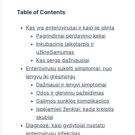
Table of Contents
Kas yra enterovirusai ir kaip jie plinta
Pagrindiniai perdavimo keliai
Inkubacinis laikotarpis ir
užkrečiamumas
Kas serga dažniausiai
Enterovirusų sukelti simptomai: nuo
lengvų iki grėsmingų
Dažniausi ir lengvi simptomai
Odos ir gleivinių pažeidimas
Galimos sunkios komplikacijos
Įspėjamieji ženklai: kada kreiptis
skubiai
Diagnozė: kaip gydytojai nustato
enterovirusų infekcijas