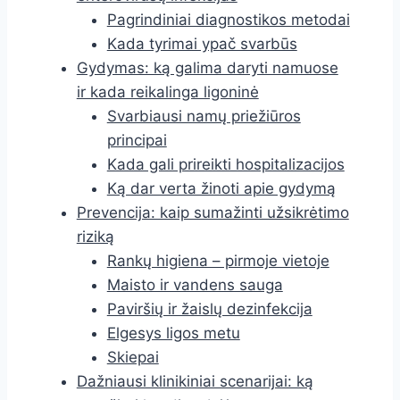
Pagrindiniai diagnostikos metodai
Kada tyrimai ypač svarbūs
Gydymas: ką galima daryti namuose
ir kada reikalinga ligoninė
Svarbiausi namų priežiūros
principai
Kada gali prireikti hospitalizacijos
Ką dar verta žinoti apie gydymą
Prevencija: kaip sumažinti užsikrėtimo
riziką
Rankų higiena – pirmoje vietoje
Maisto ir vandens sauga
Paviršių ir žaislų dezinfekcija
Elgesys ligos metu
Skiepai
Dažniausi klinikiniai scenarijai: ką