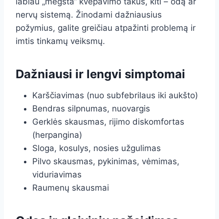
labiau „mėgsta“ kvėpavimo takus, kiti – odą ar
nervų sistemą. Žinodami dažniausius
požymius, galite greičiau atpažinti problemą ir
imtis tinkamų veiksmų.
Dažniausi ir lengvi simptomai
Karščiavimas (nuo subfebrilaus iki aukšto)
Bendras silpnumas, nuovargis
Gerklės skausmas, rijimo diskomfortas
(herpangina)
Sloga, kosulys, nosies užgulimas
Pilvo skausmas, pykinimas, vėmimas,
viduriavimas
Raumenų skausmai