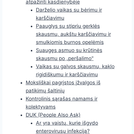
atpažinti kasdienybėje
Darželio vaikas su bėrimu ir
karščiavimu
Paauglys su stipriu gerklės
skausmu, aukštu karščiavimu ir
smulkiomis burnos opelėmis
Suaugęs asmuo su krūtinės
skausmu po „peršalimo"
Vaikas su galvos skausmu, kaklo
rigidiškumu ir karščiavimu
Moksliškai pagrįstos įžvalgos iš
patikimų šaltinių
Kontrolinis sąrašas namams ir
kolektyvams
DUK (People Also Ask)
Ar yra vaistų, kurie išgydo
enterovirusų infekciją?