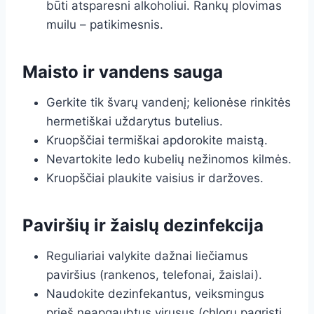
būti atsparesni alkoholiui. Rankų plovimas
muilu – patikimesnis.
Maisto ir vandens sauga
Gerkite tik švarų vandenį; kelionėse rinkitės
hermetiškai uždarytus butelius.
Kruopščiai termiškai apdorokite maistą.
Nevartokite ledo kubelių nežinomos kilmės.
Kruopščiai plaukite vaisius ir daržoves.
Paviršių ir žaislų dezinfekcija
Reguliariai valykite dažnai liečiamus
paviršius (rankenos, telefonai, žaislai).
Naudokite dezinfekantus, veiksmingus
prieš neapgaubtus virusus (chloru pagrįsti