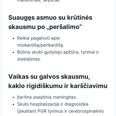
malšinimas, skysčiai.
Suaugęs asmuo su krūtinės
skausmu po „peršalimo“
Reikia pagalvoti apie
miokarditą/perikarditą.
Būtina skubi gydytojo apžiūra, tyrimai ir
stebėjimas.
Vaikas su galvos skausmu,
kaklo rigidiškumu ir karščiavimu
Įtartina aseptinis meningitas.
Skubi hospitalizacija ir diagnostika
(įskaitant PGR tyrimus ir cerebrospinalinio