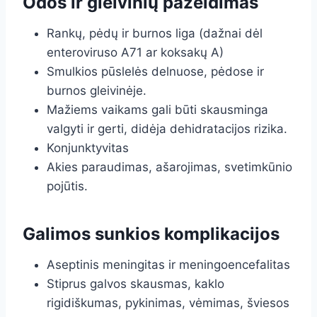
Odos ir gleivinių pažeidimas
Rankų, pėdų ir burnos liga (dažnai dėl
enteroviruso A71 ar koksakų A)
Smulkios pūslelės delnuose, pėdose ir
burnos gleivinėje.
Mažiems vaikams gali būti skausminga
valgyti ir gerti, didėja dehidratacijos rizika.
Konjunktyvitas
Akies paraudimas, ašarojimas, svetimkūnio
pojūtis.
Galimos sunkios komplikacijos
Aseptinis meningitas ir meningoencefalitas
Stiprus galvos skausmas, kaklo
rigidiškumas, pykinimas, vėmimas, šviesos