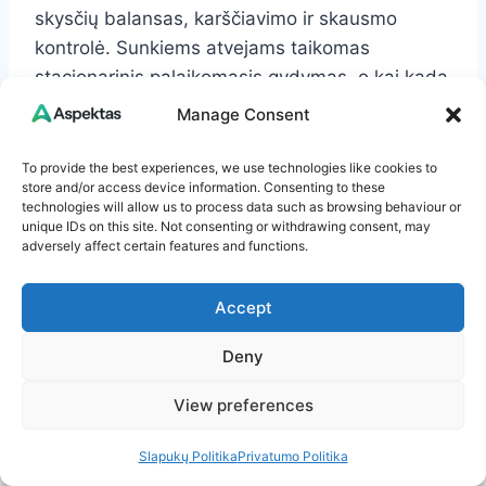
skysčių balansas, karščiavimo ir skausmo
kontrolė. Sunkiems atvejams taikomas
stacionarinis palaikomasis gydymas, o kai kada
– intraveniniai imunoglobulinai.
Manage Consent
To provide the best experiences, we use technologies like cookies to
Kiek laiko žmogus lieka
store and/or access device information. Consenting to these
technologies will allow us to process data such as browsing behaviour or
užkrečiamas?
unique IDs on this site. Not consenting or withdrawing consent, may
adversely affect certain features and functions.
Didžiausias užkrečiamumas – pirmąją savaitę
nuo simptomų pradžios. Tačiau virusas gali
Accept
išsiskirti su išmatomis kelias savaites, todėl
higiena būtina ir pasijutus geriau.
Deny
View preferences
Ar rankų dezinfekantai
Slapukų Politika
Privatumo Politika
veiksmingi prieš enterovirusus?