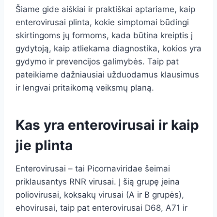
Šiame gide aiškiai ir praktiškai aptariame, kaip
enterovirusai plinta, kokie simptomai būdingi
skirtingoms jų formoms, kada būtina kreiptis į
gydytoją, kaip atliekama diagnostika, kokios yra
gydymo ir prevencijos galimybės. Taip pat
pateikiame dažniausiai užduodamus klausimus
ir lengvai pritaikomą veiksmų planą.
Kas yra enterovirusai ir kaip
jie plinta
Enterovirusai – tai Picornaviridae šeimai
priklausantys RNR virusai. Į šią grupę įeina
poliovirusai, koksakų virusai (A ir B grupės),
ehovirusai, taip pat enterovirusai D68, A71 ir