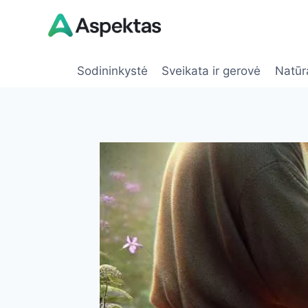
Skip
to
content
Sodininkystė
Sveikata ir gerovė
Natūr