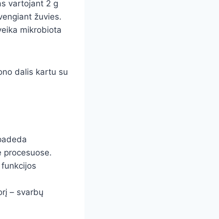
s vartojant 2 g
 vengiant žuvies.
veika mikrobiota
ono dalis kartu su
s padeda
se procesuose.
 funkcijos
orį – svarbų