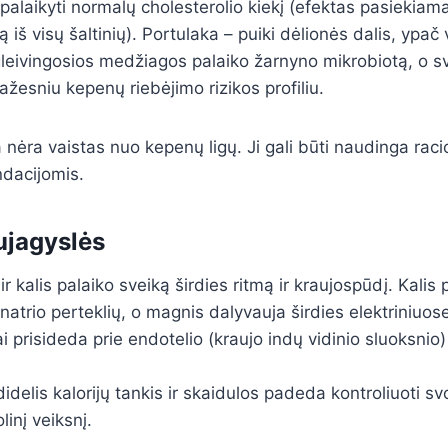
laikyti normalų cholesterolio kiekį (efektas pasiekiama
 iš visų šaltinių). Portulaka – puiki dėlionės dalis, ypač
gleivingosios medžiagos palaiko žarnyno mikrobiotą, o s
žesniu kepenų riebėjimo rizikos profiliu.
 nėra vaistas nuo kepenų ligų. Ji gali būti naudinga raci
dacijomis.
aujagyslės
r kalis palaiko sveiką širdies ritmą ir kraujospūdį. Kali
i natrio perteklių, o magnis dalyvauja širdies elektriniuo
i prisideda prie endotelio (kraujo indų vidinio sluoksnio)
didelis kalorijų tankis ir skaidulos padeda kontroliuoti sv
inį veiksnį.