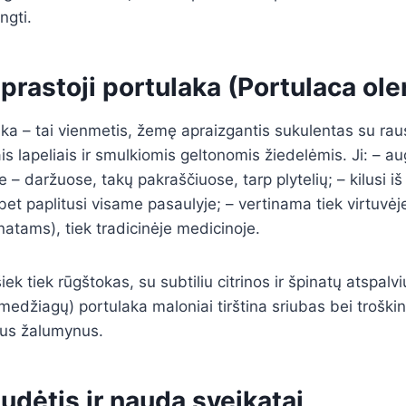
ngti.
prastoji portulaka (Portulaca ol
aka – tai vienmetis, žemę apraizgantis sukulentas su raus
is lapeliais ir smulkiomis geltonomis žiedelėmis. Ji: – a
 – daržuose, takų pakraščiuose, tarp plytelių; – kilusi i
 bet paplitusi visame pasaulyje; – vertinama tiek virtuvėj
natams), tiek tradicinėje medicinoje.
iek tiek rūgštokas, su subtiliu citrinos ir špinatų atspalvi
 medžiagų) portulaka maloniai tirština sriubas bei troškin
ius žalumynus.
udėtis ir nauda sveikatai