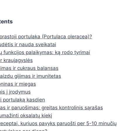
tents
prastoji portulaka (Portulaca oleracea)?
udėtis ir nauda sveikatai
 funkcijos palaikymas: ką rodo tyrimai
ir kraujagyslės
nimas ir cukraus balansas
aizdų gijimas ir imunitetas
ninas ir miegas
nis į įrodymus
ti portulaką kasdien
as ir paruošimas: greitas kontrolinis sąrašas
umažinti oksalatų kiekį
 receptai, kuriuos pavyks paruošti per 5-10 minučių