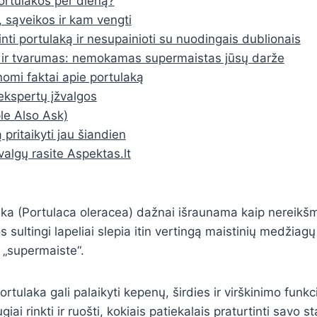
ortulakos per dieną?
sąveikos ir kam vengti
nti portulaką ir nesupainioti su nuodingais dublionais
 ir tvarumas: nemokamas supermaistas jūsų darže
nomi faktai apie portulaką
r ekspertų įžvalgos
e Also Ask)
 pritaikyti jau šiandien
valgų rasite Aspektas.lt
aka (Portulaca oleracea) dažnai išraunama kaip nereikš
s sultingi lapeliai slepia itin vertingą maistinių medžiagų 
 „supermaiste“.
ortulaka gali palaikyti kepenų, širdies ir virškinimo funkci
giai rinkti ir ruošti, kokiais patiekalais praturtinti savo s