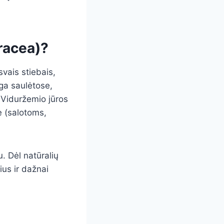
eracea)?
vais stiebais,
uga saulėtose,
š Viduržemio jūros
e (salotoms,
u. Dėl natūralių
ius ir dažnai