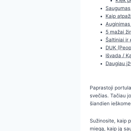
Kiek p
Saugumas, 
Kaip atpaži
Auginimas
5 mažai ži
Šaltiniai i
DUK (Peopl
Išvada / Ką
Daugiau įž
Paprastoji portul
svečias. Tačiau jo
šiandien ieškome
Sužinosite, kaip p
miegą, kaip ją sau