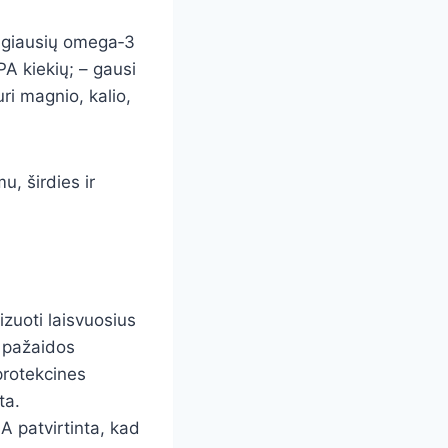
ingiausių omega‑3
PA kiekių; – gausi
uri magnio, kalio,
, širdies ir
izuoti laisvuosius
ų pažaidos
rotekcines
ta.
A patvirtinta, kad