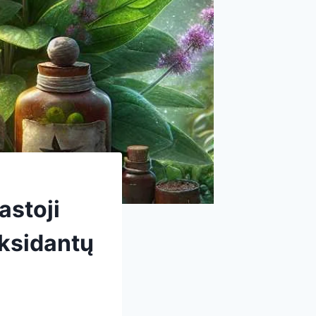
astoji
oksidantų