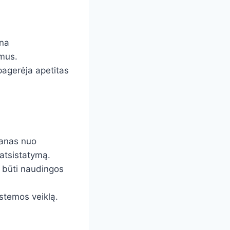
ina
imus.
pagerėja apetitas
ranas nuo
 atsistatymą.
li būti naudingos
istemos veiklą.