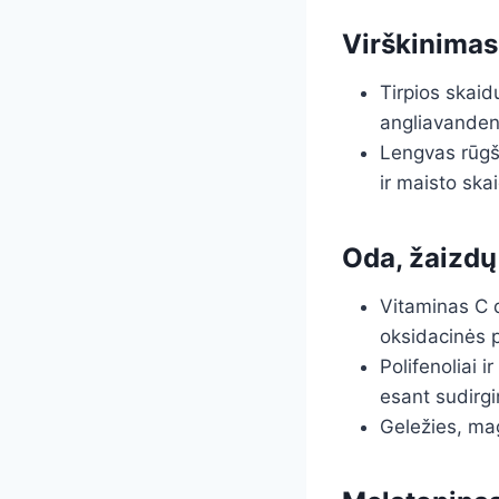
Virškinimas
Tirpios skaidu
angliavandeni
Lengvas rūgšt
ir maisto sk
Oda, žaizdų 
Vitaminas C 
oksidacinės p
Polifenoliai 
esant sudirgi
Geležies, mag