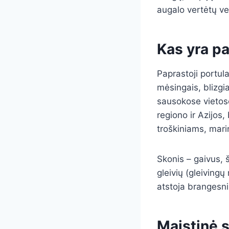
augalo vertėtų ve
Kas yra pa
Paprastoji portul
mėsingais, blizgia
sausokose vietose
regiono ir Azijos,
troškiniams, mari
Skonis – gaivus, š
gleivių (gleivingų
atstoja brangesn
Maistinė s