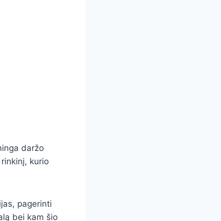
minga daržo
rinkinį, kurio
jas, pagerinti
talą bei kam šio