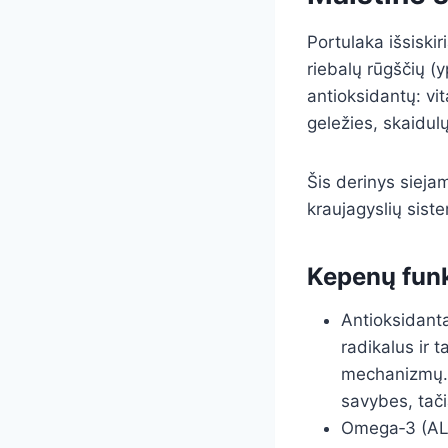
Portulaka išsiski
riebalų rūgščių (
antioksidantų: vit
geležies, skaidul
Šis derinys sieja
kraujagyslių sist
Kepenų funk
Antioksidanta
radikalus ir 
mechanizmų. 
savybes, tači
Omega‑3 (ALA)