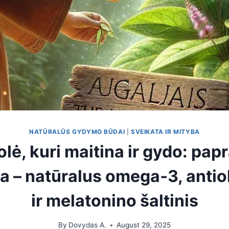
NATŪRALŪS GYDYMO BŪDAI
|
SVEIKATA IR MITYBA
olė, kuri maitina ir gydo: papr
a – natūralus omega‑3, anti
ir melatonino šaltinis
By
Dovydas A.
August 29, 2025