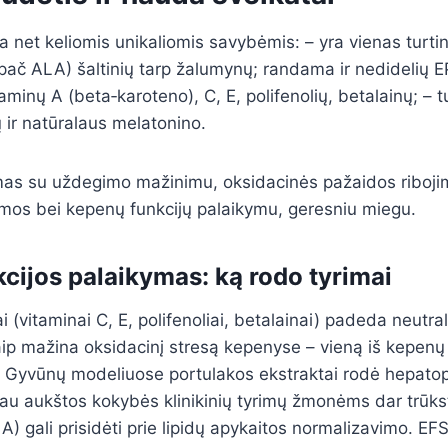
ria net keliomis unikaliomis savybėmis: – yra vienas turt
ypač ALA) šaltinių tarp žalumynų; randama ir nedidelių E
aminų A (beta‑karoteno), C, E, polifenolių, betalainų; – t
ų ir natūralaus melatonino.
mas su uždegimo mažinimu, oksidacinės pažaidos ribojimu
emos bei kepenų funkcijų palaikymu, geresniu miegu.
cijos palaikymas: ką rodo tyrimai
i (vitaminai C, E, polifenoliai, betalainai) padeda neutral
taip mažina oksidacinį stresą kepenyse – vieną iš kepen
Gyvūnų modeliuose portulakos ekstraktai rodė hepatop
au aukštos kokybės klinikinių tyrimų žmonėms dar trūks
 gali prisidėti prie lipidų apykaitos normalizavimo. EFS