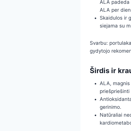
ALA padeda pa
ALA per dieną
Skaidulos ir 
siejama su ma
Svarbu: portulaka
gydytojo rekomen
Širdis ir kr
ALA, magnis i
priešpriešint
Antioksidanta
gerinimo.
Natūraliai ne
kardiometabol