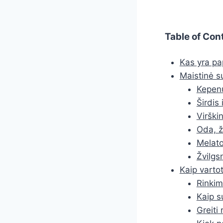
Table of Con
Kas yra pa
Maistinė s
Kepenų
Širdis 
Virški
Oda, ž
Melato
Žvilgs
Kaip varto
Rinkim
Kaip s
Greiti