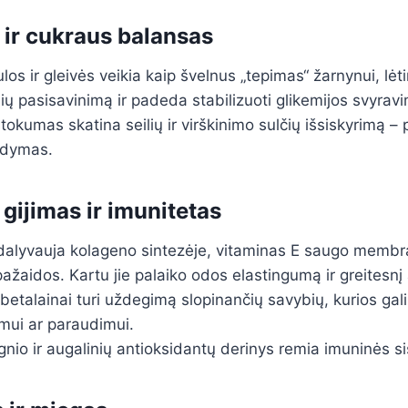
 ir cukraus balansas
los ir gleivės veikia kaip švelnus „tepimas“ žarnynui, lėt
ų pasisavinimą ir padeda stabilizuoti glikemijos svyrav
okumas skatina seilių ir virškinimo sulčių išsiskyrimą – 
aidymas.
gijimas ir imunitetas
dalyvauja kolageno sintezėje, vitaminas E saugo memb
ažaidos. Kartu jie palaiko odos elastingumą ir greitesnį
ir betalainai turi uždegimą slopinančių savybių, kurios ga
mui ar paraudimui.
nio ir augalinių antioksidantų derinys remia imuninės s