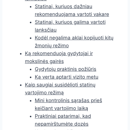
Statinai, kuriuos dažniau
rekomenduojama vartoti vakare
Statinai, kuriuos galima vartoti
lanksčiau
Kodėl negalima aklai kopijuoti kitų
žmonių režimo
Ką rekomenduoja gydytojai ir
mokslinės gairės
Gydytojų praktinis požiūris
Ką verta aptarti vizito metu
Kaip saugiai susidėlioti statinų
vartojimo režimą
Mini kontrolinis sąrašas prieš
keičiant vartojimo laiką
Praktiniai patarimai, kad
nepamirštumėte dozės