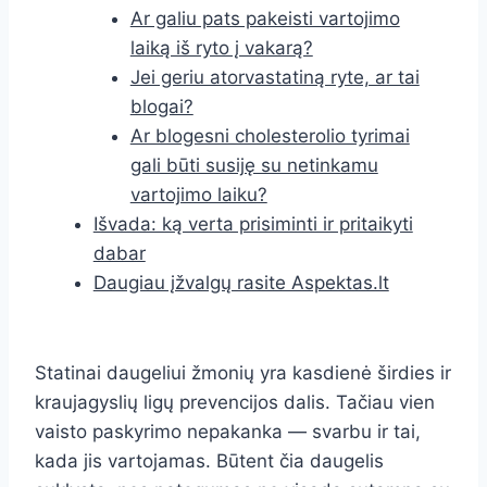
Ar galiu pats pakeisti vartojimo
laiką iš ryto į vakarą?
Jei geriu atorvastatiną ryte, ar tai
blogai?
Ar blogesni cholesterolio tyrimai
gali būti susiję su netinkamu
vartojimo laiku?
Išvada: ką verta prisiminti ir pritaikyti
dabar
Daugiau įžvalgų rasite Aspektas.lt
Statinai daugeliui žmonių yra kasdienė širdies ir
kraujagyslių ligų prevencijos dalis. Tačiau vien
vaisto paskyrimo nepakanka — svarbu ir tai,
kada jis vartojamas. Būtent čia daugelis