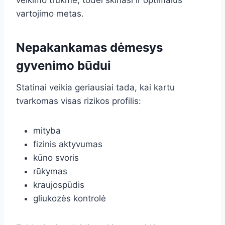
veikimo trukmė, todėl skiriasi ir optimalus
vartojimo metas.
Nepakankamas dėmesys
gyvenimo būdui
Statinai veikia geriausiai tada, kai kartu
tvarkomas visas rizikos profilis:
mityba
fizinis aktyvumas
kūno svoris
rūkymas
kraujospūdis
gliukozės kontrolė