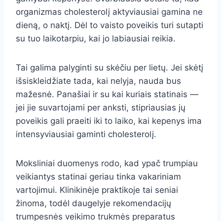
organizmas cholesterolį aktyviausiai gamina ne
dieną, o naktį. Dėl to vaisto poveikis turi sutapti
su tuo laikotarpiu, kai jo labiausiai reikia.
Tai galima palyginti su skėčiu per lietų. Jei skėtį
išsiskleidžiate tada, kai nelyja, nauda bus
mažesnė. Panašiai ir su kai kuriais statinais —
jei jie suvartojami per anksti, stipriausias jų
poveikis gali praeiti iki to laiko, kai kepenys ima
intensyviausiai gaminti cholesterolį.
Moksliniai duomenys rodo, kad ypač trumpiau
veikiantys statinai geriau tinka vakariniam
vartojimui. Klinikinėje praktikoje tai seniai
žinoma, todėl daugelyje rekomendacijų
trumpesnės veikimo trukmės preparatus