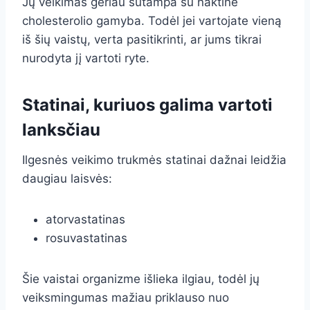
Jų veikimas geriau sutampa su naktine
cholesterolio gamyba. Todėl jei vartojate vieną
iš šių vaistų, verta pasitikrinti, ar jums tikrai
nurodyta jį vartoti ryte.
Statinai, kuriuos galima vartoti
lanksčiau
Ilgesnės veikimo trukmės statinai dažnai leidžia
daugiau laisvės:
atorvastatinas
rosuvastatinas
Šie vaistai organizme išlieka ilgiau, todėl jų
veiksmingumas mažiau priklauso nuo