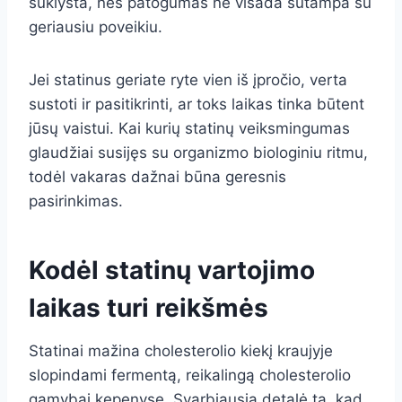
suklysta, nes patogumas ne visada sutampa su
geriausiu poveikiu.
Jei statinus geriate ryte vien iš įpročio, verta
sustoti ir pasitikrinti, ar toks laikas tinka būtent
jūsų vaistui. Kai kurių statinų veiksmingumas
glaudžiai susijęs su organizmo biologiniu ritmu,
todėl vakaras dažnai būna geresnis
pasirinkimas.
Kodėl statinų vartojimo
laikas turi reikšmės
Statinai mažina cholesterolio kiekį kraujyje
slopindami fermentą, reikalingą cholesterolio
gamybai kepenyse. Svarbiausia detalė ta, kad