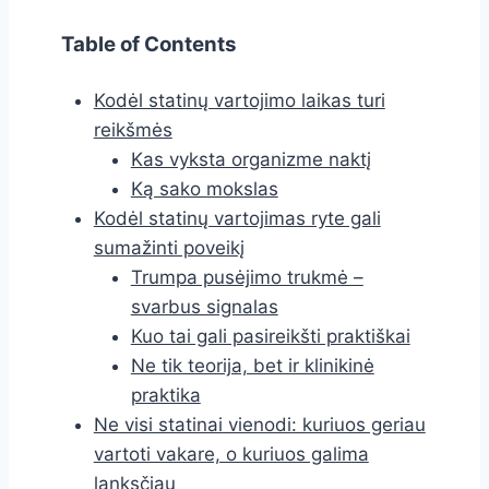
Table of Contents
Kodėl statinų vartojimo laikas turi
reikšmės
Kas vyksta organizme naktį
Ką sako mokslas
Kodėl statinų vartojimas ryte gali
sumažinti poveikį
Trumpa pusėjimo trukmė –
svarbus signalas
Kuo tai gali pasireikšti praktiškai
Ne tik teorija, bet ir klinikinė
praktika
Ne visi statinai vienodi: kuriuos geriau
vartoti vakare, o kuriuos galima
lanksčiau