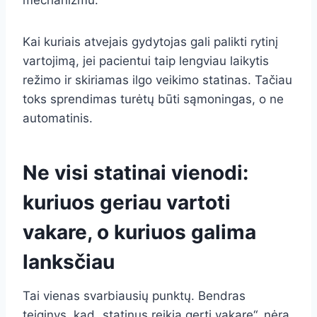
mechanizmu.
Kai kuriais atvejais gydytojas gali palikti rytinį
vartojimą, jei pacientui taip lengviau laikytis
režimo ir skiriamas ilgo veikimo statinas. Tačiau
toks sprendimas turėtų būti sąmoningas, o ne
automatinis.
Ne visi statinai vienodi:
kuriuos geriau vartoti
vakare, o kuriuos galima
lanksčiau
Tai vienas svarbiausių punktų. Bendras
teiginys, kad „statinus reikia gerti vakare“, nėra