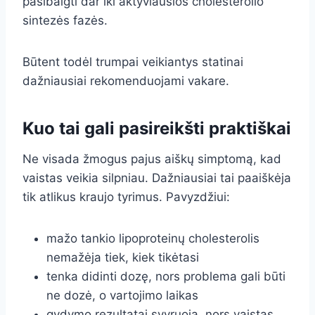
pasibaigti dar iki aktyviausios cholesterolio
sintezės fazės.
Būtent todėl trumpai veikiantys statinai
dažniausiai rekomenduojami vakare.
Kuo tai gali pasireikšti praktiškai
Ne visada žmogus pajus aiškų simptomą, kad
vaistas veikia silpniau. Dažniausiai tai paaiškėja
tik atlikus kraujo tyrimus. Pavyzdžiui:
mažo tankio lipoproteinų cholesterolis
nemažėja tiek, kiek tikėtasi
tenka didinti dozę, nors problema gali būti
ne dozė, o vartojimo laikas
gydymo rezultatai svyruoja, nors vaistas