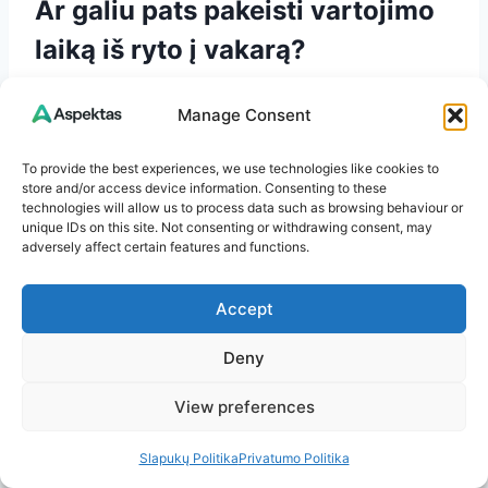
Ar galiu pats pakeisti vartojimo
laiką iš ryto į vakarą?
To daryti savarankiškai nereikėtų. Pirmiausia
Manage Consent
svarbu žinoti, kokį statiną vartojate, kokia jo
veikimo trukmė ir ar nėra kitų svarbių veiksnių,
To provide the best experiences, we use technologies like cookies to
pavyzdžiui, sąveikų su kitais vaistais.
store and/or access device information. Consenting to these
technologies will allow us to process data such as browsing behaviour or
unique IDs on this site. Not consenting or withdrawing consent, may
adversely affect certain features and functions.
Jei geriu atorvastatiną ryte, ar
tai blogai?
Accept
Nebūtinai. Atorvastatinas veikia ilgiau, todėl
Deny
daugeliui žmonių jį galima vartoti lanksčiau.
Svarbiausia — vartoti reguliariai ir laikytis
View preferences
gydytojo nurodymų.
Slapukų Politika
Privatumo Politika