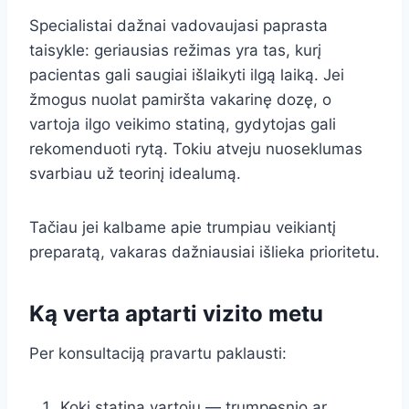
Specialistai dažnai vadovaujasi paprasta
taisykle: geriausias režimas yra tas, kurį
pacientas gali saugiai išlaikyti ilgą laiką. Jei
žmogus nuolat pamiršta vakarinę dozę, o
vartoja ilgo veikimo statiną, gydytojas gali
rekomenduoti rytą. Tokiu atveju nuoseklumas
svarbiau už teorinį idealumą.
Tačiau jei kalbame apie trumpiau veikiantį
preparatą, vakaras dažniausiai išlieka prioritetu.
Ką verta aptarti vizito metu
Per konsultaciją pravartu paklausti:
Kokį statiną vartoju — trumpesnio ar