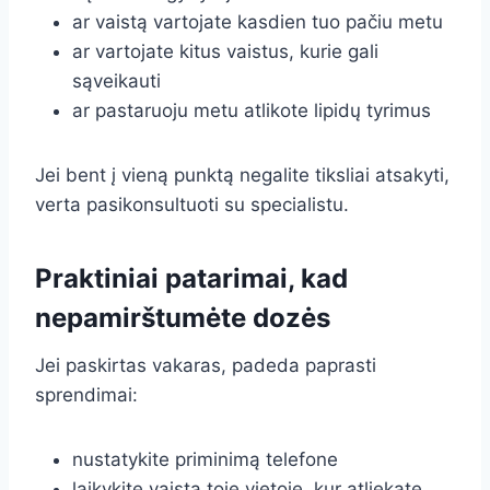
ar vaistą vartojate kasdien tuo pačiu metu
ar vartojate kitus vaistus, kurie gali
sąveikauti
ar pastaruoju metu atlikote lipidų tyrimus
Jei bent į vieną punktą negalite tiksliai atsakyti,
verta pasikonsultuoti su specialistu.
Praktiniai patarimai, kad
nepamirštumėte dozės
Jei paskirtas vakaras, padeda paprasti
sprendimai:
nustatykite priminimą telefone
laikykite vaistą toje vietoje, kur atliekate