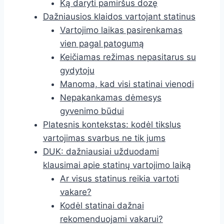
Ką daryti pamiršus dozę
Dažniausios klaidos vartojant statinus
Vartojimo laikas pasirenkamas
vien pagal patogumą
Keičiamas režimas nepasitarus su
gydytoju
Manoma, kad visi statinai vienodi
Nepakankamas dėmesys
gyvenimo būdui
Platesnis kontekstas: kodėl tikslus
vartojimas svarbus ne tik jums
DUK: dažniausiai užduodami
klausimai apie statinų vartojimo laiką
Ar visus statinus reikia vartoti
vakare?
Kodėl statinai dažnai
rekomenduojami vakarui?